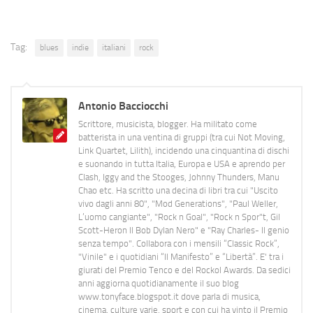
Tag:
blues
indie
italiani
rock
Antonio Bacciocchi
Scrittore, musicista, blogger. Ha militato come
batterista in una ventina di gruppi (tra cui Not Moving,
Link Quartet, Lilith), incidendo una cinquantina di dischi
e suonando in tutta Italia, Europa e USA e aprendo per
Clash, Iggy and the Stooges, Johnny Thunders, Manu
Chao etc. Ha scritto una decina di libri tra cui "Uscito
vivo dagli anni 80", "Mod Generations", "Paul Weller,
L’uomo cangiante", "Rock n Goal", "Rock n Spor"t, Gil
Scott-Heron Il Bob Dylan Nero" e "Ray Charles- Il genio
senza tempo". Collabora con i mensili “Classic Rock”,
"Vinile" e i quotidiani “Il Manifesto” e “Libertà”. E' tra i
giurati del Premio Tenco e del Rockol Awards. Da sedici
anni aggiorna quotidianamente il suo blog
www.tonyface.blogspot.it dove parla di musica,
cinema, culture varie, sport e con cui ha vinto il Premio