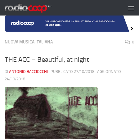
Salta al contenuto
NUOVA MUSICA ITALIANA
0
THE ACC – Beautiful, at night
DI
ANTONIO BACCIOCCHI
· PUBBLICATO
27/10/2018
· AGGIORNATO
24/10/2018