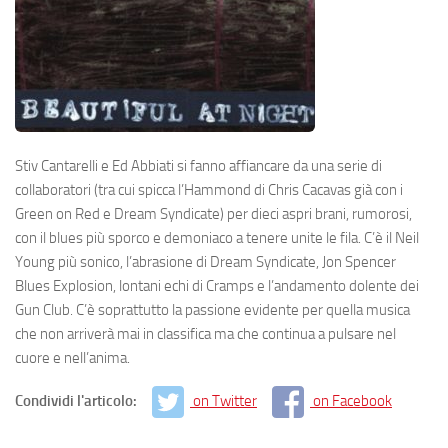
Stiv Cantarelli e Ed Abbiati si fanno affiancare da una serie di
collaboratori (tra cui spicca l’Hammond di Chris Cacavas già con i
Green on Red e Dream Syndicate) per dieci aspri brani, rumorosi,
con il blues più sporco e demoniaco a tenere unite le fila. C’è il Neil
Young più sonico, l’abrasione di Dream Syndicate, Jon Spencer
Blues Explosion, lontani echi di Cramps e l’andamento dolente dei
Gun Club. C’è soprattutto la passione evidente per quella musica
che non arriverà mai in classifica ma che continua a pulsare nel
cuore e nell’anima.
Condividi l'articolo:
on Twitter
on Facebook