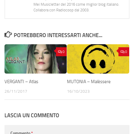
Mei Musicletter del 2016 come miglior blog italiano.
Collabora con Radiocoop dal 2003.
POTREBBERO INTERESSARTI ANCHE...
0
0
VERGANTI – Atlas
MUTONIA – Malèssere
26/11/2017
16/10/2023
LASCIA UN COMMENTO
Commento
*