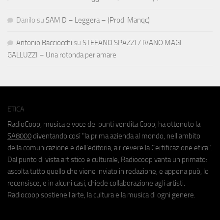
Danilo
su
SAM D – Leggera – (Prod. Manqc)
Antonio Bacciocchi
su
STEFANO SPAZZI / IVANO MAGI
GALLUZZI – Una rotonda per amare
ETICA
RadioCoop, musica e voce dei punti vendita Coop, ha ottenuto la
SA8000
diventando così "la prima azienda al mondo, nell'ambito
della comunicazione e dell'editoria, a ricevere la Certificazione etica".
Dal punto di vista artistico e culturale, Radiocoop vanta un primato:
ascolta tutto quello che viene inviato in redazione, e appena può, lo
recensisce, e in alcuni casi, chiede collaborazione agli artisti.
Radiocoop sostiene l'arte, la cultura e la musica di ogni genere.