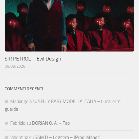
SIR PETROL – Evil Design
06/08/2026
COMMENTI RECENTI
Mariangela
su
SELLY BABY MODELLA ITALIA – Luna lei mi
guarda
Fabrizio
su
DORIAN O. A. – Tao
Valentina
su
SAM D – Leggera – (Prod. Manqc)