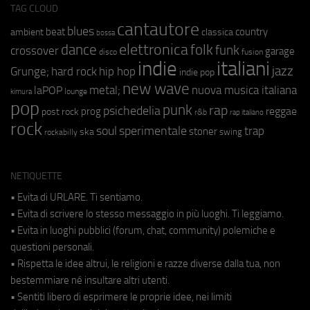
TAG CLOUD
cantautore
blues
beat
country
ambient
classica
bossa
elettronica
dance
folk
funk
crossover
garage
fusion
disco
indie
italiani
jazz
hip hop
Grunge;
hard rock
indie pop
new wave
metal;
nuova musica italiana
laPOP
lounge
kimura
pop
punk
rap
psichedelia
reggae
prog
post rock
r&b
rap italiano
rock
soul
sperimentale
trap
stoner
ska
swing
rockabilly
NETIQUETTE
• Evita di URLARE. Ti sentiamo.
• Evita di scrivere lo stesso messaggio in più luoghi. Ti leggiamo.
• Evita in luoghi pubblici (forum, chat, community) polemiche e
questioni personali.
• Rispetta le idee altrui, le religioni e razze diverse dalla tua, non
bestemmiare né insultare altri utenti.
• Sentiti libero di esprimere le proprie idee, nei limiti