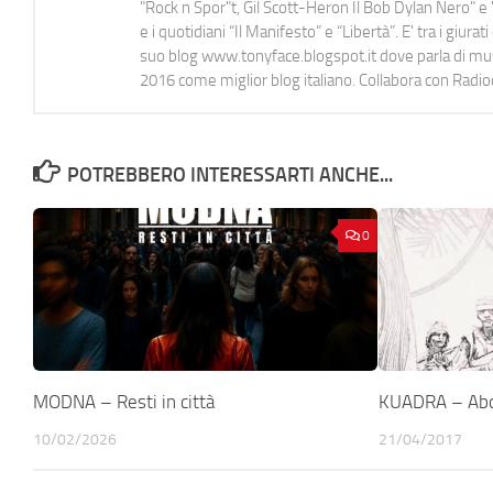
"Rock n Spor"t, Gil Scott-Heron Il Bob Dylan Nero" e "
e i quotidiani “Il Manifesto” e “Libertà”. E' tra i gi
suo blog www.tonyface.blogspot.it dove parla di music
2016 come miglior blog italiano. Collabora con Radi
POTREBBERO INTERESSARTI ANCHE...
0
MODNA – Resti in città
KUADRA – Ab
10/02/2026
21/04/2017