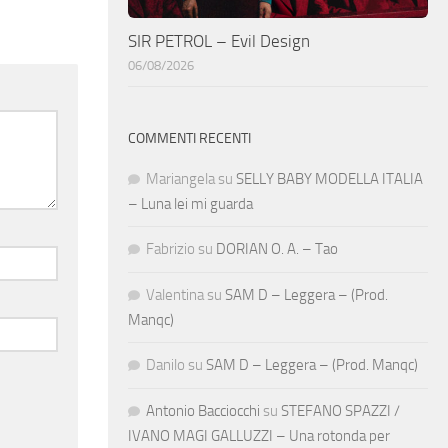
SIR PETROL – Evil Design
06/08/2026
COMMENTI RECENTI
Mariangela
su
SELLY BABY MODELLA ITALIA
– Luna lei mi guarda
Fabrizio
su
DORIAN O. A. – Tao
Valentina
su
SAM D – Leggera – (Prod.
Manqc)
Danilo
su
SAM D – Leggera – (Prod. Manqc)
Antonio Bacciocchi
su
STEFANO SPAZZI /
IVANO MAGI GALLUZZI – Una rotonda per