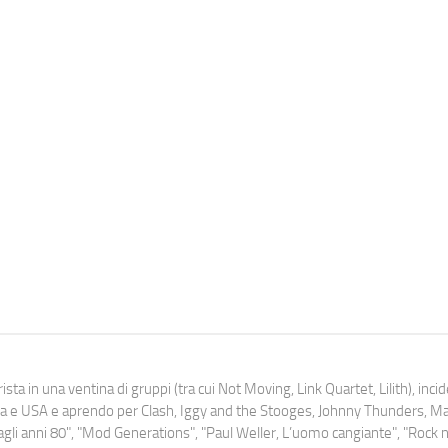
ista in una ventina di gruppi (tra cui Not Moving, Link Quartet, Lilith), inc
uropa e USA e aprendo per Clash, Iggy and the Stooges, Johnny Thunders, 
o dagli anni 80", "Mod Generations", "Paul Weller, L’uomo cangiante", "Rock n