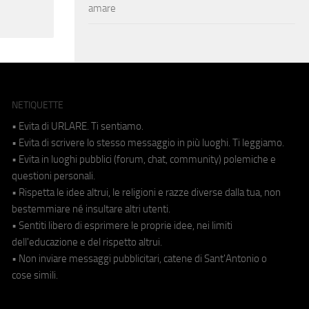
amare
NETIQUETTE
• Evita di URLARE. Ti sentiamo.
• Evita di scrivere lo stesso messaggio in più luoghi. Ti leggiamo.
• Evita in luoghi pubblici (forum, chat, community) polemiche e
questioni personali.
• Rispetta le idee altrui, le religioni e razze diverse dalla tua, non
bestemmiare né insultare altri utenti.
• Sentiti libero di esprimere le proprie idee, nei limiti
dell'educazione e del rispetto altrui.
• Non inviare messaggi pubblicitari, catene di Sant'Antonio o
cose simili.