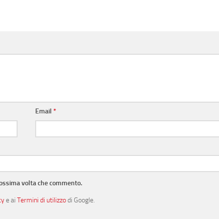
Email
*
prossima volta che commento.
cy
e ai
Termini di utilizzo
di Google.