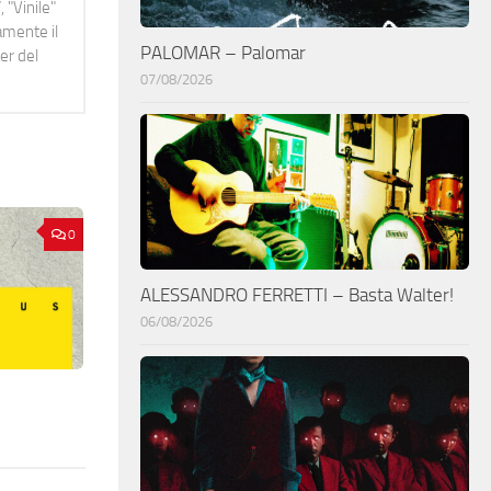
 "Vinile"
namente il
PALOMAR – Palomar
er del
07/08/2026
0
ALESSANDRO FERRETTI – Basta Walter!
06/08/2026