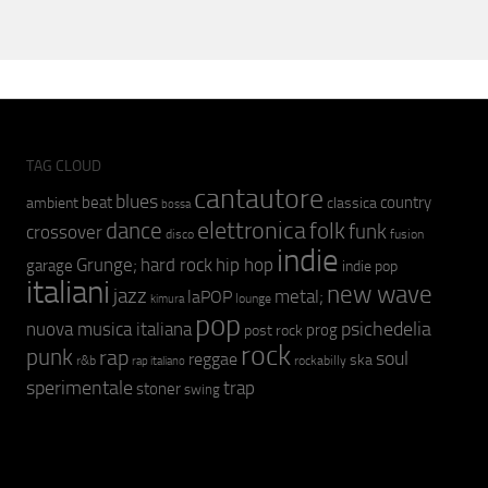
TAG CLOUD
cantautore
blues
beat
country
ambient
classica
bossa
elettronica
dance
folk
funk
crossover
fusion
disco
indie
hip hop
Grunge;
hard rock
garage
indie pop
italiani
new wave
jazz
metal;
laPOP
lounge
kimura
pop
psichedelia
nuova musica italiana
prog
post rock
rock
punk
rap
soul
reggae
ska
r&b
rockabilly
rap italiano
sperimentale
trap
stoner
swing