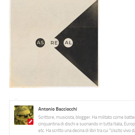
Antonio Bacciocchi
Scrittore, musicista, blogger. Ha militato come batter
cinquantina di dischi e suonando in tutta Italia, E
etc. Ha scritto una decina di libri tra cui "Uscito viv