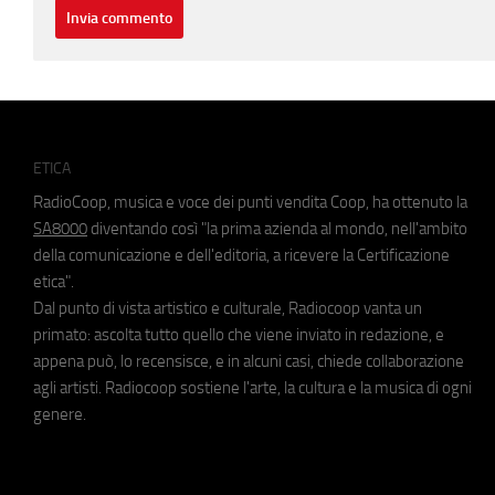
ETICA
RadioCoop, musica e voce dei punti vendita Coop, ha ottenuto la
SA8000
diventando così "la prima azienda al mondo, nell'ambito
della comunicazione e dell'editoria, a ricevere la Certificazione
etica".
Dal punto di vista artistico e culturale, Radiocoop vanta un
primato: ascolta tutto quello che viene inviato in redazione, e
appena può, lo recensisce, e in alcuni casi, chiede collaborazione
agli artisti. Radiocoop sostiene l'arte, la cultura e la musica di ogni
genere.