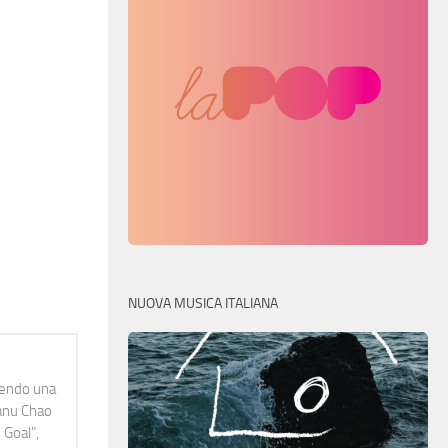
NUOVA MUSICA ITALIANA
idendo una
Manu Chao
 Goal",