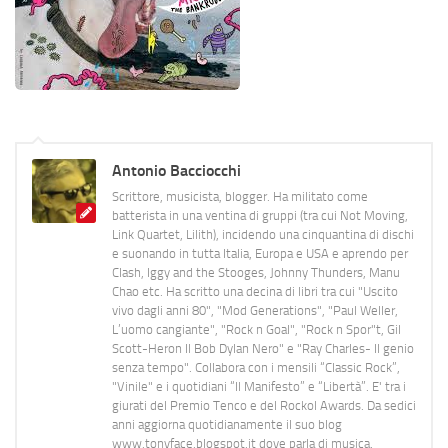
Antonio Bacciocchi
Scrittore, musicista, blogger. Ha militato come
batterista in una ventina di gruppi (tra cui Not Moving,
Link Quartet, Lilith), incidendo una cinquantina di dischi
e suonando in tutta Italia, Europa e USA e aprendo per
Clash, Iggy and the Stooges, Johnny Thunders, Manu
Chao etc. Ha scritto una decina di libri tra cui "Uscito
vivo dagli anni 80", "Mod Generations", "Paul Weller,
L’uomo cangiante", "Rock n Goal", "Rock n Spor"t, Gil
Scott-Heron Il Bob Dylan Nero" e "Ray Charles- Il genio
senza tempo". Collabora con i mensili “Classic Rock”,
"Vinile" e i quotidiani “Il Manifesto” e “Libertà”. E' tra i
giurati del Premio Tenco e del Rockol Awards. Da sedici
anni aggiorna quotidianamente il suo blog
www.tonyface.blogspot.it dove parla di musica,