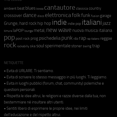
cantautore
blues
beat
country
ambient
classica
bossa
elettronica
dance
folk
funk
crossover
garage
fusion
disco
indie
italiani
jazz
hip hop
Grunge;
hard rock
indie pop
new wave
metal;
nuova musica italiana
laPOP
lounge
kimura
pop
punk
rap
psichedelia
reggae
prog
post rock
r&b
rap italiano
rock
soul
sperimentale
trap
stoner
ska
swing
rockabilly
NETIQUETTE
• Evita di URLARE. Ti sentiamo.
• Evita di scrivere lo stesso messaggio in più luoghi. Ti leggiamo.
• Evita in luoghi pubblici (forum, chat, community) polemiche e
questioni personali.
• Rispetta le idee altrui, le religioni e razze diverse dalla tua, non
bestemmiare né insultare altri utenti.
• Sentiti libero di esprimere le proprie idee, nei limiti
dell'educazione e del rispetto altrui.