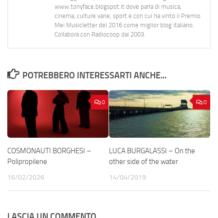
www.tonyface.blogspot.it dove parla di musica,
cinema, culture varie, sport e con cui ha vinto il Premio
Mei Musicletter del 2016 come miglior blog italiano.
Collabora con Radiocoop dal 2003.
POTREBBERO INTERESSARTI ANCHE...
0
0
COSMONAUTI BORGHESI –
LUCA BURGALASSI – On the
Polipropilene
other side of the water
16/02/2026
14/04/2019
LASCIA UN COMMENTO