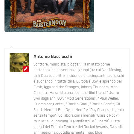
Antonio Bacciocchi
Scrittore, musicista, blogger. Ha militato come
batterista in una ventina di gruppi (tra cui Not Moving,
Link Quartet, Lilith), incidendo una cinquantina di dischi
e suonando in tutta Italia, Europa e USA e aprendo per
Clash, Iggy and the Stooges, Johnny Thunders, Manu
Chao etc. Ha scritto una decina di libri tra cui "Uscito
vivo dagli anni 80", "Mod Generations", "Paul Weller,
L’uomo cangiante", "Rock n Goal", "Rock n Spor"t, Gil
Scott-Heron Il Bob Dylan Nero" e "Ray Charles- Il genio
senza tempo". Collabora con i mensili “Classic Rock”,
"Vinile" e i quotidiani “Il Manifesto” e “Libertà”. E' tra i
giurati del Premio Tenco e del Rockol Awards. Da sedici
anni aggiorna quotidianamente il suo blog