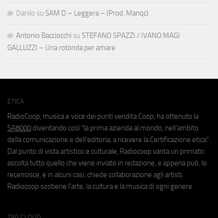
Danilo
su
SAM D – Leggera – (Prod. Manqc)
Antonio Bacciocchi
su
STEFANO SPAZZI / IVANO MAGI
GALLUZZI – Una rotonda per amare
ETICA
RadioCoop, musica e voce dei punti vendita Coop, ha ottenuto la
SA8000
diventando così "la prima azienda al mondo, nell'ambito
della comunicazione e dell'editoria, a ricevere la Certificazione etica".
Dal punto di vista artistico e culturale, Radiocoop vanta un primato:
ascolta tutto quello che viene inviato in redazione, e appena può, lo
recensisce, e in alcuni casi, chiede collaborazione agli artisti.
Radiocoop sostiene l'arte, la cultura e la musica di ogni genere.
TAG CLOUD