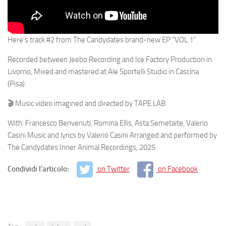
Here’s track #2 from The Candydates brand-new EP “VOL 1”
Recorded between Jeebo Recording and Ice Factory Production in
Livorno, Mixed and mastered at Ale Sportelli Studio in Cascina
(Pisa).
🎬 Music video imagined and directed by TAPE LAB
With: Francesco Benvenuti, Romina Ellis, Asta Semetaite, Valerio
Casini Music and lyrics by Valerio Casini Arranged and performed by
The Candydates Inner Animal Recordings, 2025
Condividi l'articolo:
on Twitter
on Facebook