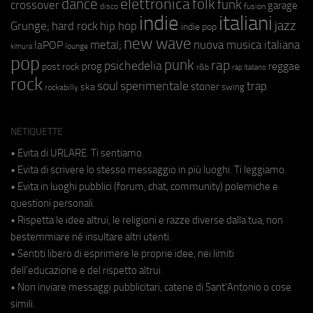
elettronica
dance
folk
funk
crossover
garage
fusion
disco
indie
italiani
jazz
hip hop
Grunge;
hard rock
indie pop
new wave
metal;
nuova musica italiana
laPOP
lounge
kimura
pop
punk
rap
psichedelia
reggae
prog
post rock
r&b
rap italiano
rock
soul
sperimentale
trap
stoner
ska
swing
rockabilly
NETIQUETTE
• Evita di URLARE. Ti sentiamo.
• Evita di scrivere lo stesso messaggio in più luoghi. Ti leggiamo.
• Evita in luoghi pubblici (forum, chat, community) polemiche e
questioni personali.
• Rispetta le idee altrui, le religioni e razze diverse dalla tua, non
bestemmiare né insultare altri utenti.
• Sentiti libero di esprimere le proprie idee, nei limiti
dell'educazione e del rispetto altrui.
• Non inviare messaggi pubblicitari, catene di Sant'Antonio o cose
simili.