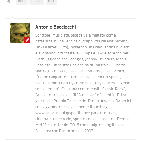
Tag:
indie
italiani
rock
Antonio Bacciocchi
Scrittore, musicista, blogger. Ha militato come
batterista in una ventina di gruppi (tra cui Not Moving,
Link Quartet, Lilith), incidendo una cinquantina di dischi
e suonando in tutta Italia, Europa e USA e aprendo per
Clash, Iggy and the Stooges, Johnny Thunders, Manu
Chao etc. Ha scritto una decina di libri tra cui "Uscito
vivo dagli anni 80", "Mod Generations", "Paul Weller,
L’uomo cangiante", "Rock n Goal", "Rock n Spor"t, Gil
Scott-Heron Il Bob Dylan Nero" e "Ray Charles- Il genio
senza tempo". Collabora con i mensili “Classic Rock”,
"Vinile" e i quotidiani “Il Manifesto” e “Libertà”. E' tra i
giurati del Premio Tenco e del Rockol Awards. Da sedici
anni aggiorna quotidianamente il suo blog
www.tonyface.blogspot.it dove parla di musica,
cinema, culture varie, sport e con cui ha vinto il Premio
Mei Musicletter del 2016 come miglior blog italiano.
Collabora con Radiocoop dal 2003.