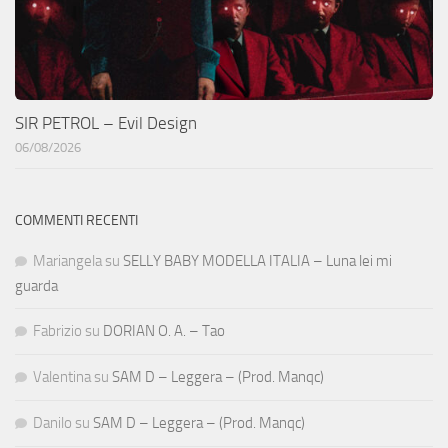
SIR PETROL – Evil Design
06/08/2026
COMMENTI RECENTI
Mariangela
su
SELLY BABY MODELLA ITALIA – Luna lei mi
guarda
Fabrizio
su
DORIAN O. A. – Tao
Valentina
su
SAM D – Leggera – (Prod. Manqc)
Danilo
su
SAM D – Leggera – (Prod. Manqc)