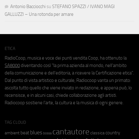
Antonio Bacciocchi
su
STEFANO SPAZZI / IVANO MAGI
GALLUZZI – Una rotonda per amare
ETICA
RadioCoop, musica e voce dei punti vendita Coop, ha ottenuto la
SA8000
diventando così "la prima azienda al mondo, nell'ambito
della comunicazione e dell'editoria, a ricevere la Certificazione etica".
Dal punto di vista artistico e culturale, Radiocoop vanta un primato:
ascolta tutto quello che viene inviato in redazione, e appena può, lo
recensisce, e in alcuni casi, chiede collaborazione agli artisti.
Radiocoop sostiene l'arte, la cultura e la musica di ogni genere.
TAG CLOUD
cantautore
blues
beat
country
ambient
classica
bossa