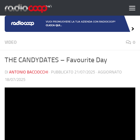
Salta al contenuto
VIDEO
0
THE CANDYDATES – Favourite Day
DI
ANTONIO BACCIOCCHI
· PUBBLICATO
21/07/2025
· AGGIORNATO
18/07/2025