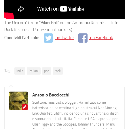
The Unicorn” (from “Bikini Grill” out on Ammonia Records – Tufo
Rock Records – Professional punkers)
Condividi l'articolo:
on Twitter
on Facebook
Tag:
indie
italiani
pop
rock
Antonio Bacciocchi
Scrittore, musicista, blogger. Ha militato come
batterista in una ventina di gruppi (tra cui Not Moving,
Link Quartet, Lilith), incidendo una cinquantina di dischi
e suonando in tutta Italia, Europa e USA e aprendo per
Clash, Iggy and the Stooges, Johnny Thunders, Manu