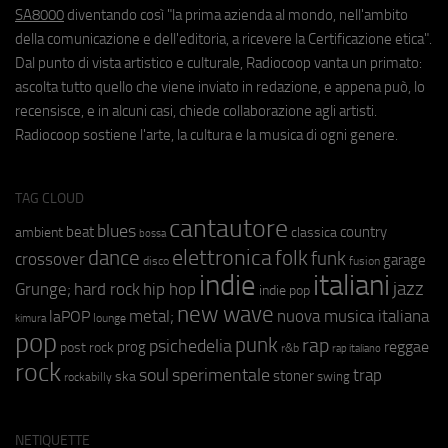
SA8000
diventando così "la prima azienda al mondo, nell'ambito
della comunicazione e dell'editoria, a ricevere la Certificazione etica".
Dal punto di vista artistico e culturale, Radiocoop vanta un primato:
ascolta tutto quello che viene inviato in redazione, e appena può, lo
recensisce, e in alcuni casi, chiede collaborazione agli artisti.
Radiocoop sostiene l'arte, la cultura e la musica di ogni genere.
TAG CLOUD
cantautore
blues
beat
country
ambient
classica
bossa
elettronica
dance
folk
funk
crossover
garage
fusion
disco
indie
italiani
jazz
hip hop
Grunge;
hard rock
indie pop
new wave
metal;
nuova musica italiana
laPOP
lounge
kimura
pop
punk
rap
psichedelia
reggae
prog
post rock
r&b
rap italiano
rock
soul
sperimentale
trap
stoner
ska
swing
rockabilly
NETIQUETTE