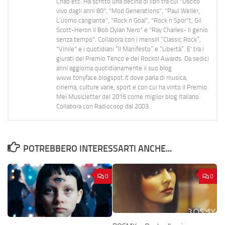
Chao etc. Ha scritto una decina di libri tra cui "Uscito
vivo dagli anni 80", "Mod Generations", "Paul Weller,
L’uomo cangiante", "Rock n Goal", "Rock n Spor"t, Gil
Scott-Heron Il Bob Dylan Nero" e "Ray Charles- Il genio
senza tempo". Collabora con i mensili “Classic Rock”,
"Vinile" e i quotidiani “Il Manifesto” e “Libertà”. E' tra i
giurati del Premio Tenco e del Rockol Awards. Da sedici
anni aggiorna quotidianamente il suo blog
www.tonyface.blogspot.it dove parla di musica,
cinema, culture varie, sport e con cui ha vinto il Premio
Mei Musicletter del 2016 come miglior blog italiano.
Collabora con Radiocoop dal 2003.
POTREBBERO INTERESSARTI ANCHE...
0
0