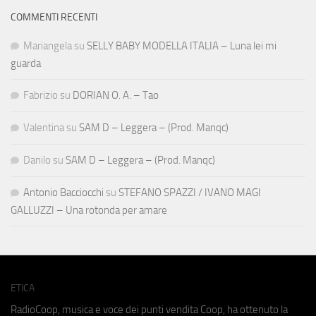
COMMENTI RECENTI
Mariangela
su
SELLY BABY MODELLA ITALIA – Luna lei mi
guarda
Fabrizio
su
DORIAN O. A. – Tao
Valentina
su
SAM D – Leggera – (Prod. Manqc)
Danilo
su
SAM D – Leggera – (Prod. Manqc)
Antonio Bacciocchi
su
STEFANO SPAZZI / IVANO MAGI
GALLUZZI – Una rotonda per amare
ETICA
RadioCoop, musica e voce dei punti vendita Coop, ha ottenuto la