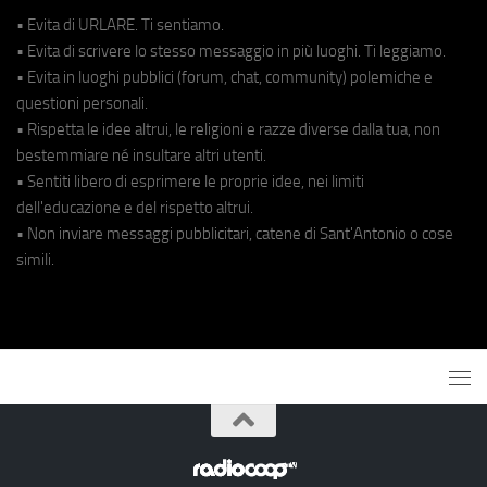
• Evita di URLARE. Ti sentiamo.
• Evita di scrivere lo stesso messaggio in più luoghi. Ti leggiamo.
• Evita in luoghi pubblici (forum, chat, community) polemiche e
questioni personali.
• Rispetta le idee altrui, le religioni e razze diverse dalla tua, non
bestemmiare né insultare altri utenti.
• Sentiti libero di esprimere le proprie idee, nei limiti
dell'educazione e del rispetto altrui.
• Non inviare messaggi pubblicitari, catene di Sant'Antonio o cose
simili.