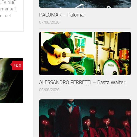
 "Vinile"
namente il
PALOMAR – Palomar
er del
07/08/2026
0
ALESSANDRO FERRETTI – Basta Walter!
06/08/2026