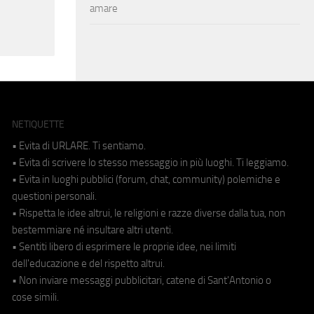
amare
NETIQUETTE
• Evita di URLARE. Ti sentiamo.
• Evita di scrivere lo stesso messaggio in più luoghi. Ti leggiamo.
• Evita in luoghi pubblici (forum, chat, community) polemiche e
questioni personali.
• Rispetta le idee altrui, le religioni e razze diverse dalla tua, non
bestemmiare né insultare altri utenti.
• Sentiti libero di esprimere le proprie idee, nei limiti
dell'educazione e del rispetto altrui.
• Non inviare messaggi pubblicitari, catene di Sant'Antonio o
cose simili.