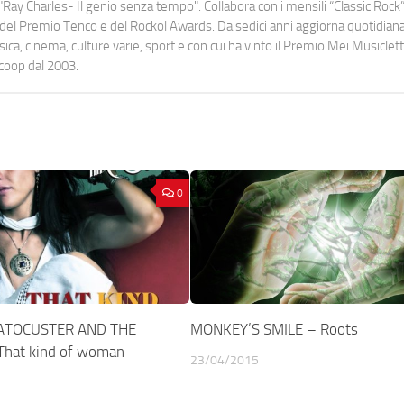
Ray Charles- Il genio senza tempo". Collabora con i mensili “Classic Rock”,
urati del Premio Tenco e del Rockol Awards. Da sedici anni aggiorna quotidia
a, cinema, culture varie, sport e con cui ha vinto il Premio Mei Musiclett
ocoop dal 2003.
0
ATOCUSTER AND THE
MONKEY’S SMILE – Roots
hat kind of woman
23/04/2015