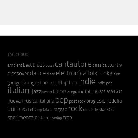
TAG CLOUD
cantautore
blues
beat
country
ambient
classica
bossa
elettronica
dance
folk
funk
crossover
fusion
disco
indie
hip hop
Grunge;
hard rock
garage
indie pop
italiani
new wave
jazz
metal;
laPOP
lounge
kimura
pop
psichedelia
nuova musica italiana
prog
post rock
rock
punk
rap
soul
reggae
ska
r&b
rockabilly
rap italiano
sperimentale
trap
stoner
swing