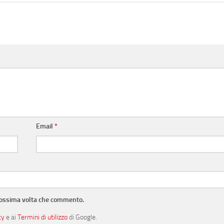
Email
*
prossima volta che commento.
cy
e ai
Termini di utilizzo
di Google.