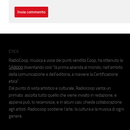
ETICA
RadioCoop, musica e voce dei punti vendita Coop, ha ottenuto la
SA8000
diventando così "la prima azienda al mondo, nell'ambito
della comunicazione e dell'editoria, a ricevere la Certificazione
etica".
Dal punto di vista artistico e culturale, Radiocoop vanta un
primato: ascolta tutto quello che viene inviato in redazione, e
appena può, lo recensisce, e in alcuni casi, chiede collaborazione
agli artisti. Radiocoop sostiene l'arte, la cultura e la musica di ogni
genere.