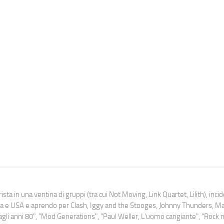
ista in una ventina di gruppi (tra cui Not Moving, Link Quartet, Lilith), inc
uropa e USA e aprendo per Clash, Iggy and the Stooges, Johnny Thunders, 
o dagli anni 80", "Mod Generations", "Paul Weller, L’uomo cangiante", "Rock n