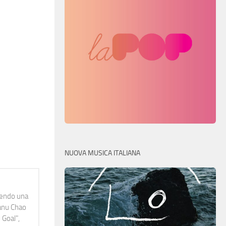
NUOVA MUSICA ITALIANA
idendo una
Manu Chao
 Goal",