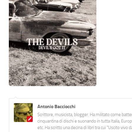
Antonio Bacciocchi
Scrittore, musicista, blogger. Ha militato come batter
cinquantina di dischi e suonando in tutta Italia, E
etc. Ha scritto una decina di libri tra cui "Uscito viv