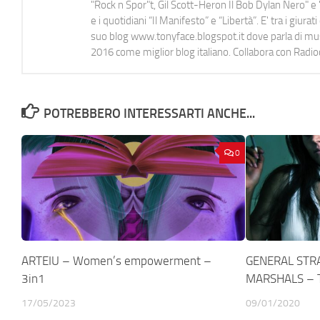
"Rock n Spor"t, Gil Scott-Heron Il Bob Dylan Nero" e "
e i quotidiani “Il Manifesto” e “Libertà”. E' tra i gi
suo blog www.tonyface.blogspot.it dove parla di music
2016 come miglior blog italiano. Collabora con Radi
POTREBBERO INTERESSARTI ANCHE...
0
ARTEIU – Women’s empowerment –
GENERAL STR
3in1
MARSHALS – T
17/05/2023
09/01/2020