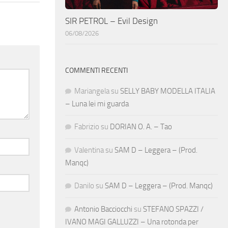
SIR PETROL – Evil Design
06/08/2026
COMMENTI RECENTI
Mariangela
su
SELLY BABY MODELLA ITALIA
– Luna lei mi guarda
Fabrizio
su
DORIAN O. A. – Tao
Valentina
su
SAM D – Leggera – (Prod.
Manqc)
Danilo
su
SAM D – Leggera – (Prod. Manqc)
Antonio Bacciocchi
su
STEFANO SPAZZI /
IVANO MAGI GALLUZZI – Una rotonda per