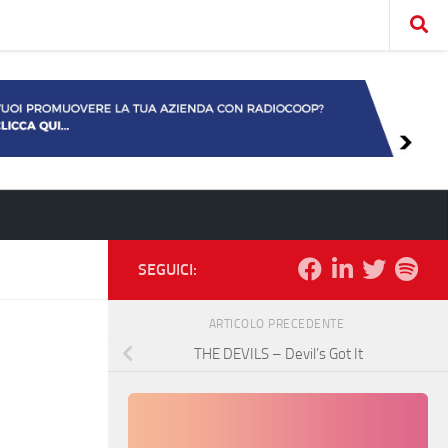
SEGUICI:
ARTICOLO PRECEDENTE
THE DEVILS – Devil’s Got It