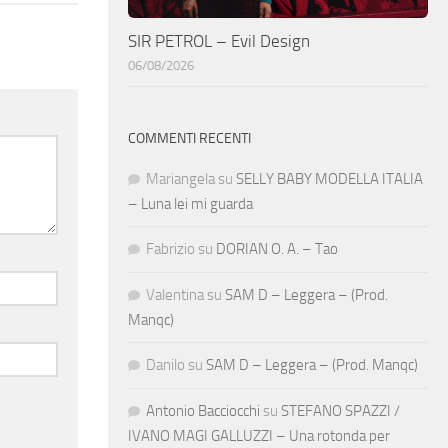
SIR PETROL – Evil Design
06/08/2026
COMMENTI RECENTI
Mariangela
su
SELLY BABY MODELLA ITALIA
– Luna lei mi guarda
Fabrizio
su
DORIAN O. A. – Tao
Valentina
su
SAM D – Leggera – (Prod.
Manqc)
Danilo
su
SAM D – Leggera – (Prod. Manqc)
Antonio Bacciocchi
su
STEFANO SPAZZI /
IVANO MAGI GALLUZZI – Una rotonda per