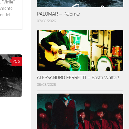
 "Vinile"
namente il
PALOMAR – Palomar
er del
07/08/2026
0
ALESSANDRO FERRETTI – Basta Walter!
06/08/2026