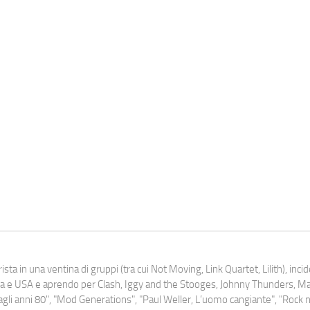
ista in una ventina di gruppi (tra cui Not Moving, Link Quartet, Lilith), inc
uropa e USA e aprendo per Clash, Iggy and the Stooges, Johnny Thunders, 
o dagli anni 80", "Mod Generations", "Paul Weller, L’uomo cangiante", "Rock n