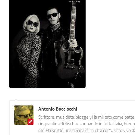
Antonio Bacciocchi
Scrittore, musicista, blogger. Ha militato come batter
cinquantina di dischi e suonando in tutta Italia, E
etc. Ha scritto una decina di libri tra cui "Uscito viv