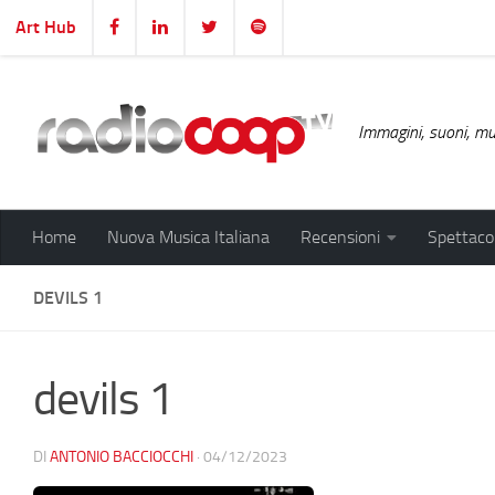
Art Hub
Salta al contenuto
Immagini, suoni, mus
Home
Nuova Musica Italiana
Recensioni
Spettacol
DEVILS 1
devils 1
DI
ANTONIO BACCIOCCHI
·
04/12/2023