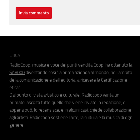
ETICA
RadioCoop, musica e voce dei punti vendita Coop, ha ottenuto la
SA8000
diventando così "la prima azienda al mondo, nell'ambito
della comunicazione e dell'editoria, a ricevere la Certificazione
etica".
Dal punto di vista artistico e culturale, Radiocoop vanta un
primato: ascolta tutto quello che viene inviato in redazione, e
appena può, lo recensisce, e in alcuni casi, chiede collaborazione
agli artisti. Radiocoop sostiene l'arte, la cultura e la musica di ogni
genere.