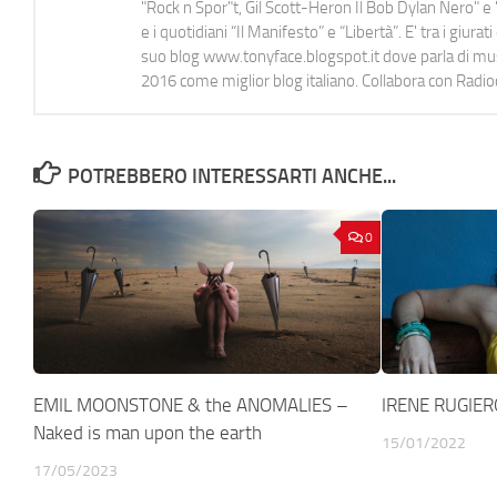
"Rock n Spor"t, Gil Scott-Heron Il Bob Dylan Nero" e "
e i quotidiani “Il Manifesto” e “Libertà”. E' tra i gi
suo blog www.tonyface.blogspot.it dove parla di music
2016 come miglior blog italiano. Collabora con Radi
POTREBBERO INTERESSARTI ANCHE...
0
EMIL MOONSTONE & the ANOMALIES –
IRENE RUGIERO
Naked is man upon the earth
15/01/2022
17/05/2023