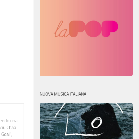
NUOVA MUSICA ITALIANA
idendo una
Manu Chao
 Goal",