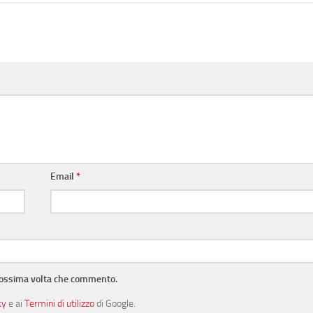
Email
*
prossima volta che commento.
cy
e ai
Termini di utilizzo
di Google.