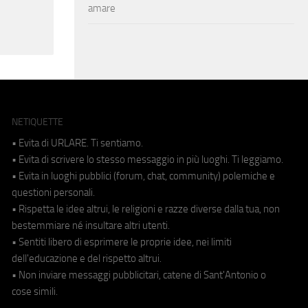
amare
NETIQUETTE
• Evita di URLARE. Ti sentiamo.
• Evita di scrivere lo stesso messaggio in più luoghi. Ti leggiamo.
• Evita in luoghi pubblici (forum, chat, community) polemiche e
questioni personali.
• Rispetta le idee altrui, le religioni e razze diverse dalla tua, non
bestemmiare né insultare altri utenti.
• Sentiti libero di esprimere le proprie idee, nei limiti
dell'educazione e del rispetto altrui.
• Non inviare messaggi pubblicitari, catene di Sant'Antonio o
cose simili.