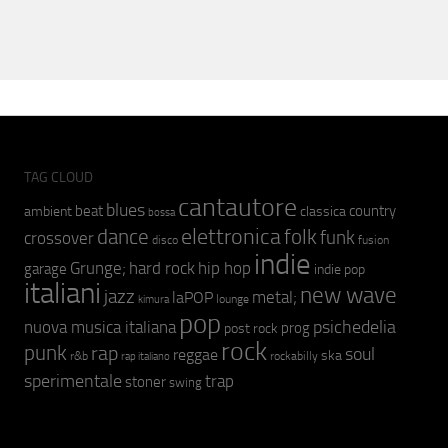
TAG CLOUD
cantautore
blues
beat
country
ambient
classica
bossa
elettronica
dance
folk
funk
crossover
fusion
disco
indie
hip hop
Grunge;
hard rock
garage
indie pop
italiani
new wave
jazz
metal;
laPOP
lounge
kimura
pop
psichedelia
nuova musica italiana
prog
post rock
rock
punk
rap
soul
reggae
ska
r&b
rockabilly
rap italiano
sperimentale
trap
stoner
swing