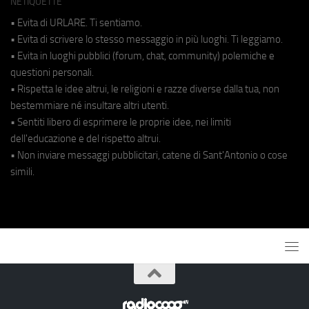
NETIQUETTE
• Evita di URLARE. Ti sentiamo.
• Evita di scrivere lo stesso messaggio in più luoghi. Ti leggiamo.
• Evita in luoghi pubblici (forum, chat, community) polemiche e
questioni personali.
• Rispetta le idee altrui, le religioni e razze diverse dalla tua, non
bestemmiare né insultare altri utenti.
• Sentiti libero di esprimere le proprie idee, nei limiti
dell'educazione e del rispetto altrui.
• Non inviare messaggi pubblicitari, catene di Sant'Antonio o cose
simili.