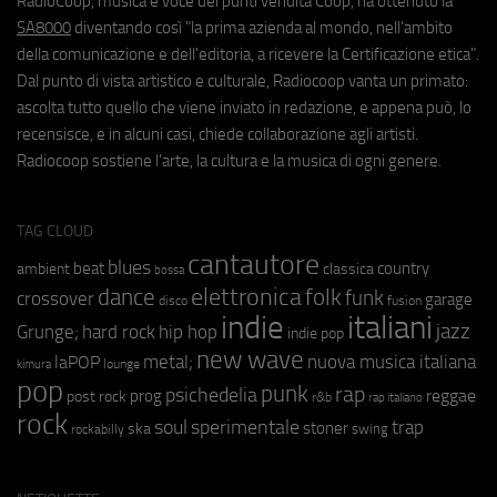
RadioCoop, musica e voce dei punti vendita Coop, ha ottenuto la
SA8000
diventando così "la prima azienda al mondo, nell'ambito
della comunicazione e dell'editoria, a ricevere la Certificazione etica".
Dal punto di vista artistico e culturale, Radiocoop vanta un primato:
ascolta tutto quello che viene inviato in redazione, e appena può, lo
recensisce, e in alcuni casi, chiede collaborazione agli artisti.
Radiocoop sostiene l'arte, la cultura e la musica di ogni genere.
TAG CLOUD
cantautore
blues
beat
country
ambient
classica
bossa
elettronica
dance
folk
funk
crossover
garage
fusion
disco
indie
italiani
jazz
hip hop
Grunge;
hard rock
indie pop
new wave
metal;
nuova musica italiana
laPOP
lounge
kimura
pop
punk
rap
psichedelia
reggae
prog
post rock
r&b
rap italiano
rock
soul
sperimentale
trap
stoner
ska
swing
rockabilly