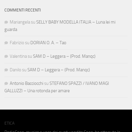
COMMENTI RECENTI
Mariangela
su
SELLY BABY MODELLA ITALIA – Luna lei mi
guarda
Fabrizio
su
DORIAN O. A. – Tao
Valentina
su
SAM D – Leggera – (Prod. Manqc)
Danilo
su
SAM D – Leggera – (Prod. Manqc)
Antonio Bacciocchi
su
STEFANO SPAZZI / IVANO MAGI
GALLUZZI – Una rotonda per amare
ETICA