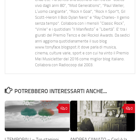
vivo dagli anni 80", "Mod Generations", "Paul Weller,
L’uomo cangiante", "Rock n Goal", "Rock n Spor"t, Gil
Scott-Heron Il Bob Dylan Nero" e "Ray Charles- Il genio
senza tempo". Collabora con i mensili “Classic Rock”,
"Vinile" e i quotidiani “Il Manifesto” e “Libertà”. E' tra i
giurati del Premio Tenco e del Rockol Awards. Da sedici
anni aggiorna quotidianamente il suo blog
www.tonyface.blogspot.it dove parla di musica,
cinema, culture varie, sport e con cui ha vinto il Premio
Mei Musicletter del 2016 come miglior blog italiano.
Collabora con Radiocoop dal 2003.
POTREBBERO INTERESSARTI ANCHE...
0
0
I TEMPORALI – Tre stagioni.
ANDREA CANIATO – Così è la