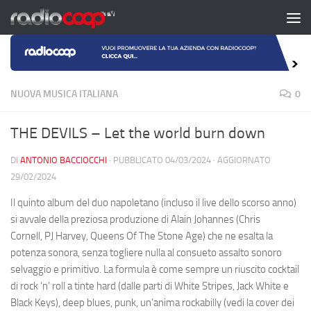
Salta al contenuto
NUOVA MUSICA ITALIANA
0
THE DEVILS – Let the world burn down
DI
ANTONIO BACCIOCCHI
· PUBBLICATO
04/03/2024
· AGGIORNATO
29/02/2024
Il quinto album del duo napoletano (incluso il live dello scorso anno)
si avvale della preziosa produzione di Alain Johannes (Chris
Cornell, PJ Harvey, Queens Of The Stone Age) che ne esalta la
potenza sonora, senza togliere nulla al consueto assalto sonoro
selvaggio e primitivo. La formula è come sempre un riuscito cocktail
di rock ‘n’ roll a tinte hard (dalle parti di White Stripes, Jack White e
Black Keys), deep blues, punk, un’anima rockabilly (vedi la cover dei