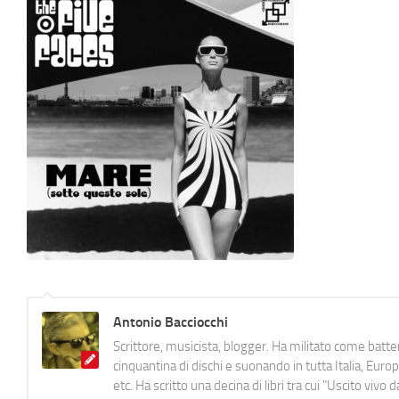
Antonio Bacciocchi
Scrittore, musicista, blogger. Ha militato come batter
cinquantina di dischi e suonando in tutta Italia, E
etc. Ha scritto una decina di libri tra cui "Uscito viv