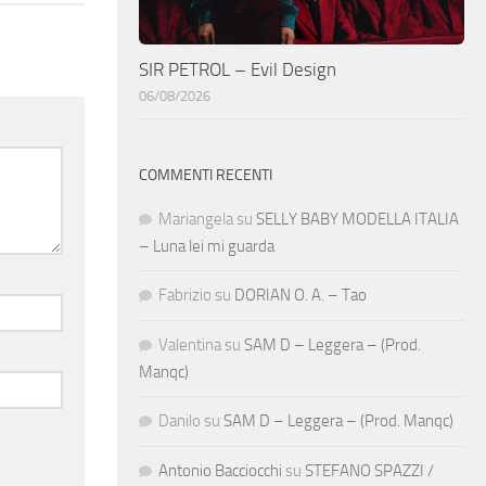
SIR PETROL – Evil Design
06/08/2026
COMMENTI RECENTI
Mariangela
su
SELLY BABY MODELLA ITALIA
– Luna lei mi guarda
Fabrizio
su
DORIAN O. A. – Tao
Valentina
su
SAM D – Leggera – (Prod.
Manqc)
Danilo
su
SAM D – Leggera – (Prod. Manqc)
Antonio Bacciocchi
su
STEFANO SPAZZI /