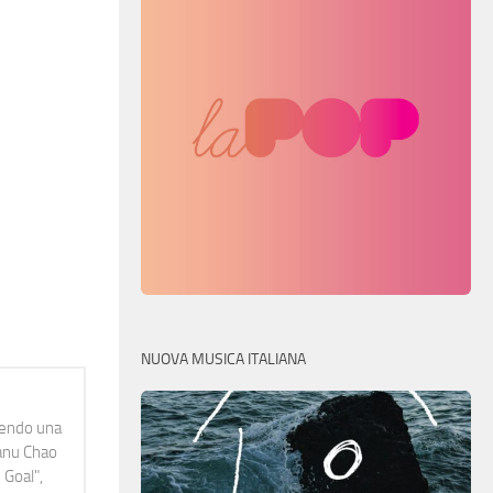
NUOVA MUSICA ITALIANA
idendo una
Manu Chao
 Goal",