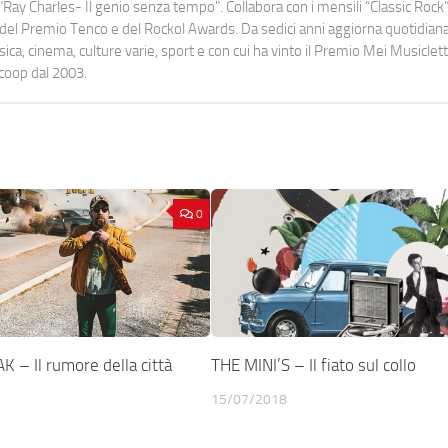
Ray Charles- Il genio senza tempo". Collabora con i mensili “Classic Rock”,
urati del Premio Tenco e del Rockol Awards. Da sedici anni aggiorna quotidia
a, cinema, culture varie, sport e con cui ha vinto il Premio Mei Musiclett
ocoop dal 2003.
0
 – Il rumore della città
THE MINI’S – Il fiato sul collo
15/07/2018