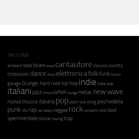
TAG CLOUD
cantautore
blues
beat
country
ambient
classica
bossa
elettronica
dance
folk
funk
crossover
fusion
disco
indie
hip hop
Grunge;
hard rock
garage
indie pop
italiani
new wave
jazz
metal;
laPOP
lounge
kimura
pop
psichedelia
nuova musica italiana
prog
post rock
rock
punk
rap
soul
reggae
ska
r&b
rockabilly
rap italiano
sperimentale
trap
stoner
swing