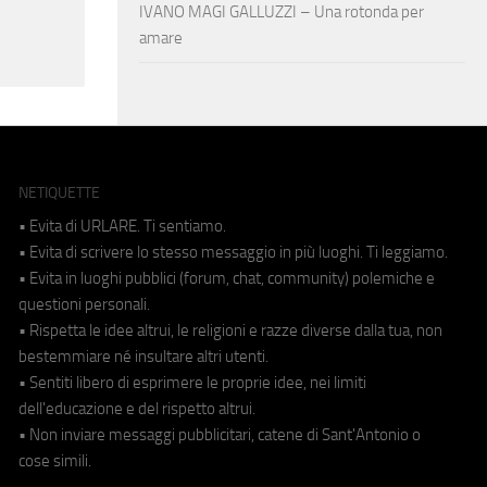
IVANO MAGI GALLUZZI – Una rotonda per
amare
NETIQUETTE
• Evita di URLARE. Ti sentiamo.
• Evita di scrivere lo stesso messaggio in più luoghi. Ti leggiamo.
• Evita in luoghi pubblici (forum, chat, community) polemiche e
questioni personali.
• Rispetta le idee altrui, le religioni e razze diverse dalla tua, non
bestemmiare né insultare altri utenti.
• Sentiti libero di esprimere le proprie idee, nei limiti
dell'educazione e del rispetto altrui.
• Non inviare messaggi pubblicitari, catene di Sant'Antonio o
cose simili.