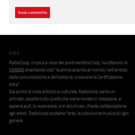
ETICA
RadioCoop, musica e voce dei punti vendita Coop, ha ottenuto la
SA8000
diventando così "la prima azienda al mondo, nell'ambito
della comunicazione e dell'editoria, a ricevere la Certificazione
etica".
Dal punto di vista artistico e culturale, Radiocoop vanta un
primato: ascolta tutto quello che viene inviato in redazione, e
appena può, lo recensisce, e in alcuni casi, chiede collaborazione
agli artisti. Radiocoop sostiene l'arte, la cultura e la musica di ogni
genere.