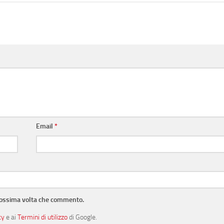
Email
*
prossima volta che commento.
cy
e ai
Termini di utilizzo
di Google.