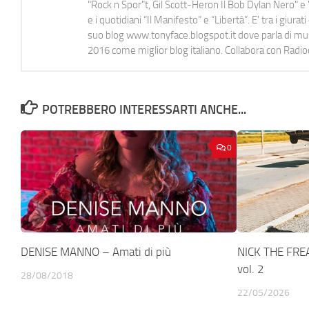
"Rock n Spor"t, Gil Scott-Heron Il Bob Dylan Nero" e "
e i quotidiani “Il Manifesto” e “Libertà”. E' tra i gi
suo blog www.tonyface.blogspot.it dove parla di music
2016 come miglior blog italiano. Collabora con Radi
POTREBBERO INTERESSARTI ANCHE...
0
DENISE MANNO – Amati di più
NICK THE FREAK
vol. 2
28/08/2018
22/05/2026