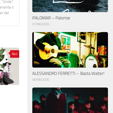
 "Vinile"
namente il
er del
PALOMAR – Palomar
07/08/2026
0
ALESSANDRO FERRETTI – Basta Walter!
06/08/2026