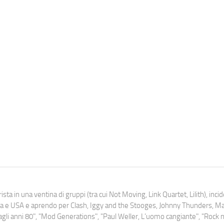
ista in una ventina di gruppi (tra cui Not Moving, Link Quartet, Lilith), inc
uropa e USA e aprendo per Clash, Iggy and the Stooges, Johnny Thunders, 
o dagli anni 80", "Mod Generations", "Paul Weller, L’uomo cangiante", "Rock n