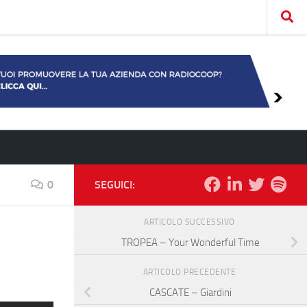
0
SEGUICI:
ARTICOLO SUCCESSIVO
TROPEA – Your Wonderful Time
ARTICOLO PRECEDENTE
CASCATE – Giardini