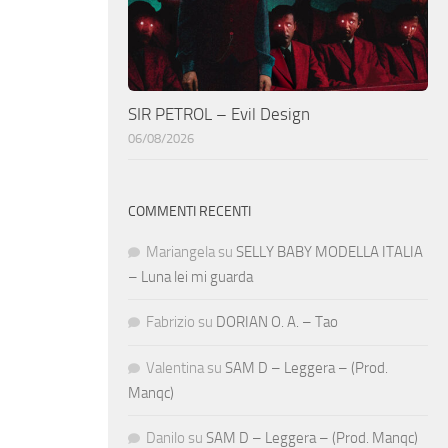
SIR PETROL – Evil Design
06/08/2026
COMMENTI RECENTI
Mariangela
su
SELLY BABY MODELLA ITALIA
– Luna lei mi guarda
Fabrizio
su
DORIAN O. A. – Tao
Valentina
su
SAM D – Leggera – (Prod.
Manqc)
Danilo
su
SAM D – Leggera – (Prod. Manqc)