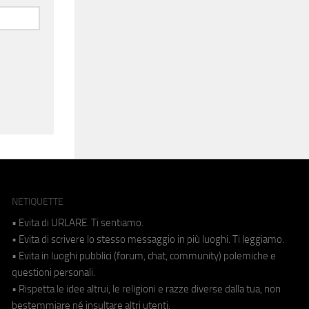
NETIQUETTE
• Evita di URLARE. Ti sentiamo.
• Evita di scrivere lo stesso messaggio in più luoghi. Ti leggiamo.
• Evita in luoghi pubblici (forum, chat, community) polemiche e
questioni personali.
• Rispetta le idee altrui, le religioni e razze diverse dalla tua, non
bestemmiare né insultare altri utenti.