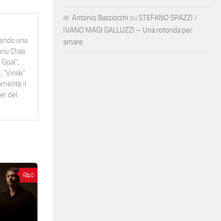
Antonio Bacciocchi
su
STEFANO SPAZZI /
IVANO MAGI GALLUZZI – Una rotonda per
idendo una
amare
Manu Chao
 Goal",
 "Vinile"
namente il
er del
0