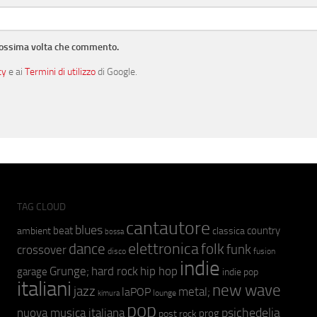
prossima volta che commento.
cy
e ai
Termini di utilizzo
di Google.
TAG CLOUD
cantautore
blues
beat
country
ambient
classica
bossa
elettronica
dance
folk
funk
crossover
fusion
disco
indie
hip hop
Grunge;
hard rock
garage
indie pop
italiani
new wave
jazz
metal;
laPOP
lounge
kimura
pop
psichedelia
nuova musica italiana
prog
post rock