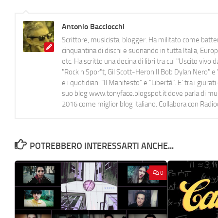
Antonio Bacciocchi
Scrittore, musicista, blogger. Ha militato come batter
cinquantina di dischi e suonando in tutta Italia, E
etc. Ha scritto una decina di libri tra cui "Uscito viv
"Rock n Spor"t, Gil Scott-Heron Il Bob Dylan Nero" e "
e i quotidiani “Il Manifesto” e “Libertà”. E' tra i gi
suo blog www.tonyface.blogspot.it dove parla di music
2016 come miglior blog italiano. Collabora con Radi
POTREBBERO INTERESSARTI ANCHE...
0