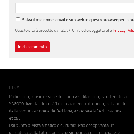
Salva il mio nome, email e sito web in questo browser per la 
Questo sito è protetto da reCAPTCHA, ed è soggetto alla
Privacy Poli
ETICA
RadioCoop, musica e voce dei punti vendita Coop, ha ottenuto la
SA8000
diventando così "la prima azienda al mondo, nell'ambito
della comunicazione e dell'editoria, a ricevere la Certificazione
etica".
Dal punto di vista artistico e culturale, Radiocoop vanta un
primato: ascolta tutto quello che viene inviato in redazione, e