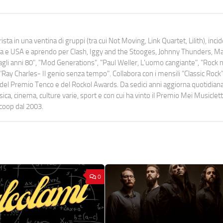
ista in una ventina di gruppi (tra cui Not Moving, Link Quartet, Lilith), inc
uropa e USA e aprendo per Clash, Iggy and the Stooges, Johnny Thunders, 
o dagli anni 80", "Mod Generations", "Paul Weller, L’uomo cangiante", "Rock n
Ray Charles- Il genio senza tempo". Collabora con i mensili “Classic Rock”,
urati del Premio Tenco e del Rockol Awards. Da sedici anni aggiorna quotidia
a, cinema, culture varie, sport e con cui ha vinto il Premio Mei Musiclett
ocoop dal 2003.
0