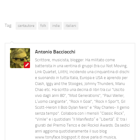
Tag:
cantautore
folk
indie
italiani
Antonio Bacciocchi
Scrittore, musicista, blogger. Ha militato come
batterista in una ventina di gruppi (tra cui Not Moving,
Link Quartet, Lilith), incidendo una cinquantina di dischi
e suonando in tutta Italia, Europa e USA e aprendo per
Clash, Iggy and the Stooges, Johnny Thunders, Manu
Chao etc. Ha scritto una decina di libri tra cui "Uscito
vivo dagli anni 80", "Mod Generations", "Paul Weller,
L’uomo cangiante", "Rock n Goal", "Rock n Spor"t, Gil
Scott-Heron Il Bob Dylan Nero" e "Ray Charles- Il genio
senza tempo". Collabora con i mensili “Classic Rock”,
"Vinile" e i quotidiani “Il Manifesto” e “Libertà”. E' tra i
giurati del Premio Tenco e del Rockol Awards. Da sedici
anni aggiorna quotidianamente il suo blog
www.tonyface.blogspot.it dove parla di musica,