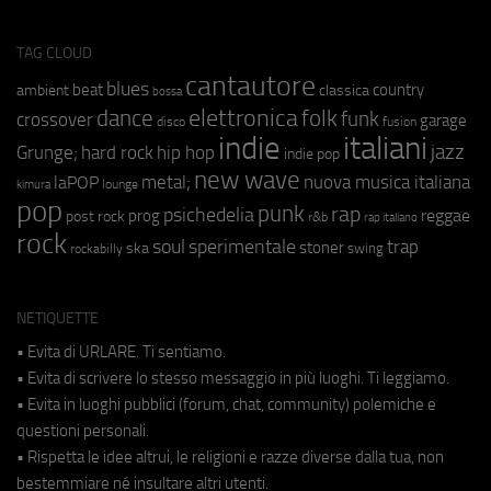
TAG CLOUD
cantautore
blues
beat
country
ambient
classica
bossa
elettronica
dance
folk
funk
crossover
garage
fusion
disco
indie
italiani
jazz
hip hop
Grunge;
hard rock
indie pop
new wave
metal;
nuova musica italiana
laPOP
lounge
kimura
pop
punk
rap
psichedelia
reggae
prog
post rock
r&b
rap italiano
rock
soul
sperimentale
trap
stoner
ska
swing
rockabilly
NETIQUETTE
• Evita di URLARE. Ti sentiamo.
• Evita di scrivere lo stesso messaggio in più luoghi. Ti leggiamo.
• Evita in luoghi pubblici (forum, chat, community) polemiche e
questioni personali.
• Rispetta le idee altrui, le religioni e razze diverse dalla tua, non
bestemmiare né insultare altri utenti.