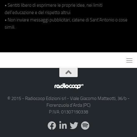
• Sentiti libero di esprimere le proprie idee, nei limiti
dell'educazione e del rispetto altrui.
• Non inviare messaggi pubblicitari, catene di Sant'Antonio o cose
simili.
© 2015 - Radiocoop Edizioni srl - Viale Giacomo Matteotti, 36/b -
Fiorenzuola d'Arda (PC)
P.IVA: 01307190338