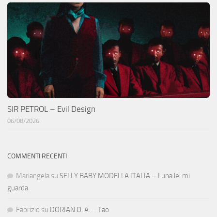
SIR PETROL – Evil Design
06/08/2026
COMMENTI RECENTI
Mariangela
su
SELLY BABY MODELLA ITALIA – Luna lei mi
guarda
Fabrizio
su
DORIAN O. A. – Tao