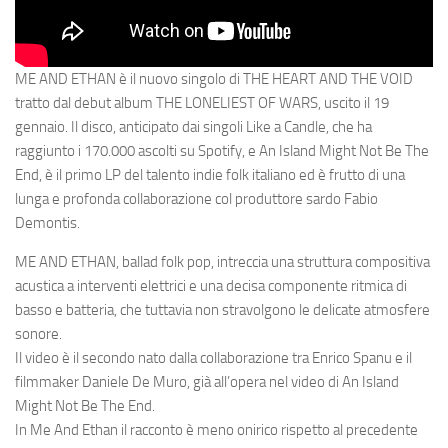
ME AND ETHAN è il nuovo singolo di THE HEART AND THE VOID
tratto dal debut album THE LONELIEST OF WARS, uscito il 19
gennaio. Il disco, anticipato dai singoli
Like a Candle, che ha
raggiunto i 170.000 ascolti su Spotify,
e
An Island Might Not Be The
End
, è il primo LP del talento indie folk italiano ed è frutto di una
lunga e profonda collaborazione col produttore sardo Fabio
Demontis.
ME AND ETHAN, ballad folk pop, intreccia una struttura compositiva
acustica a interventi elettrici e una decisa componente ritmica di
basso e batteria, che tuttavia non stravolgono le delicate atmosfere
sonore.
Il video è il secondo nato dalla collaborazione tra Enrico Spanu e il
filmmaker Daniele De Muro, già all’opera nel video di
An Island
Might Not Be The End
.
In Me And Ethan il racconto è meno onirico rispetto al precedente