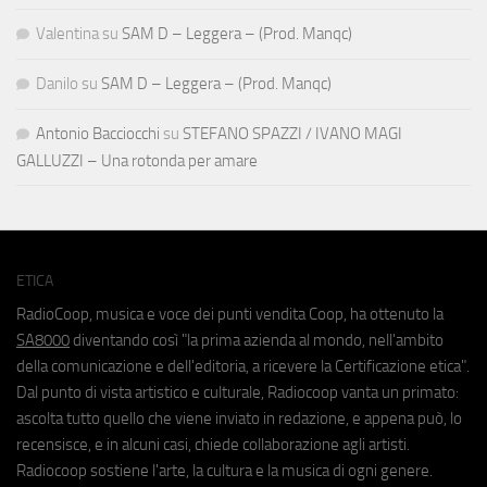
Valentina
su
SAM D – Leggera – (Prod. Manqc)
Danilo
su
SAM D – Leggera – (Prod. Manqc)
Antonio Bacciocchi
su
STEFANO SPAZZI / IVANO MAGI
GALLUZZI – Una rotonda per amare
ETICA
RadioCoop, musica e voce dei punti vendita Coop, ha ottenuto la
SA8000
diventando così "la prima azienda al mondo, nell'ambito
della comunicazione e dell'editoria, a ricevere la Certificazione etica".
Dal punto di vista artistico e culturale, Radiocoop vanta un primato:
ascolta tutto quello che viene inviato in redazione, e appena può, lo
recensisce, e in alcuni casi, chiede collaborazione agli artisti.
Radiocoop sostiene l'arte, la cultura e la musica di ogni genere.