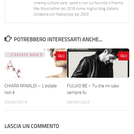
cinema, culture varie, sport e con cui ha vinto il Premio
Mei Musicletter del 2016 come miglior blog italiano.
Collabora con Radiocoop dal 2003.
POTREBBERO INTERESSARTI ANCHE...
0
0
CHIARA MINALDI – L’estate
FULVIO BE – Tu che mi salvi
non è
sempre tu
29/09/2019
08/06/2025
LASCIA UN COMMENTO