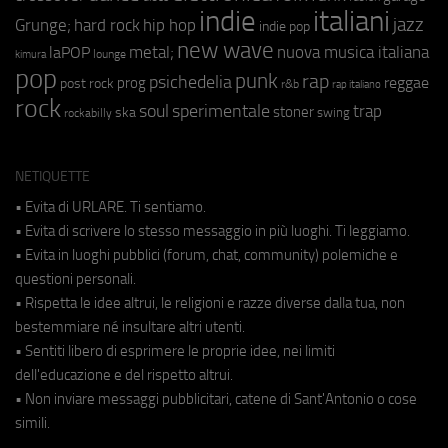
indie
italiani
jazz
hip hop
Grunge;
hard rock
indie pop
new wave
metal;
nuova musica italiana
laPOP
lounge
kimura
pop
punk
rap
psichedelia
reggae
prog
post rock
r&b
rap italiano
rock
soul
sperimentale
trap
stoner
ska
swing
rockabilly
NETIQUETTE
• Evita di URLARE. Ti sentiamo.
• Evita di scrivere lo stesso messaggio in più luoghi. Ti leggiamo.
• Evita in luoghi pubblici (forum, chat, community) polemiche e
questioni personali.
• Rispetta le idee altrui, le religioni e razze diverse dalla tua, non
bestemmiare né insultare altri utenti.
• Sentiti libero di esprimere le proprie idee, nei limiti
dell'educazione e del rispetto altrui.
• Non inviare messaggi pubblicitari, catene di Sant'Antonio o cose
simili.