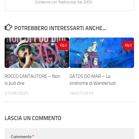
Collabora con Radiocoop dal 2003.
POTREBBERO INTERESSARTI ANCHE...
0
0
ROCCO CANTAUTORE – Non
GATOS DO MAR – La
si può dire
sindrome di Wanderlust
27/09/2025
18/07/2019
LASCIA UN COMMENTO
Commento
*