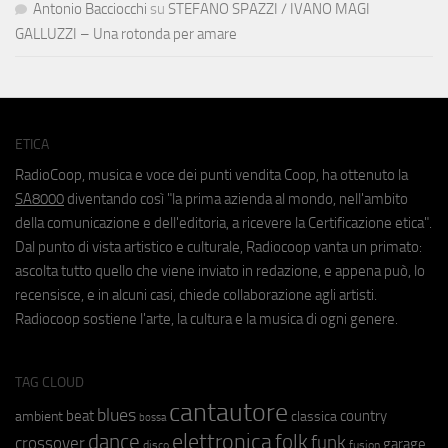
Antonio Bacciocchi
su
STEFANO SPAZZI / IVANO MAGI
GALLUZZI – Una rotonda per amare
ETICA
RadioCoop, musica e voce dei punti vendita Coop, ha ottenuto la
SA8000
diventando così "la prima azienda al mondo, nell'ambito
della comunicazione e dell'editoria, a ricevere la Certificazione etica".
Dal punto di vista artistico e culturale, Radiocoop vanta un primato:
ascolta tutto quello che viene inviato in redazione, e appena può, lo
recensisce, e in alcuni casi, chiede collaborazione agli artisti.
Radiocoop sostiene l'arte, la cultura e la musica di ogni genere.
TAG CLOUD
cantautore
blues
beat
country
ambient
classica
bossa
elettronica
dance
folk
funk
crossover
garage
fusion
disco