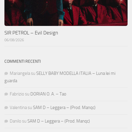
SIR PETROL – Evil Design
06/08/2026
COMMENTI RECENTI
Mariangela
su
SELLY BABY MODELLA ITALIA – Luna lei mi
guarda
Fabrizio
su
DORIAN O. A. – Tao
Valentina
su
SAM D – Leggera – (Prod. Manqc)
Danilo
su
SAM D – Leggera – (Prod. Manqc)