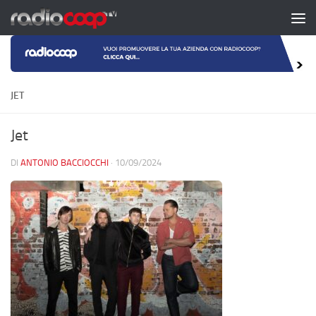
Salta al contenuto
JET
Jet
DI
ANTONIO BACCIOCCHI
·
10/09/2024