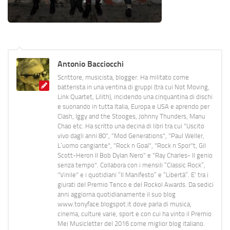
Antonio Bacciocchi
Scrittore, musicista, blogger. Ha militato come
batterista in una ventina di gruppi (tra cui Not Moving,
Link Quartet, Lilith), incidendo una cinquantina di dischi
e suonando in tutta Italia, Europa e USA e aprendo per
Clash, Iggy and the Stooges, Johnny Thunders, Manu
Chao etc. Ha scritto una decina di libri tra cui "Uscito
vivo dagli anni 80", "Mod Generations", "Paul Weller,
L’uomo cangiante", "Rock n Goal", "Rock n Spor"t, Gil
Scott-Heron Il Bob Dylan Nero" e "Ray Charles- Il genio
senza tempo". Collabora con i mensili “Classic Rock”,
"Vinile" e i quotidiani “Il Manifesto” e “Libertà”. E' tra i
giurati del Premio Tenco e del Rockol Awards. Da sedici
anni aggiorna quotidianamente il suo blog
www.tonyface.blogspot.it dove parla di musica,
cinema, culture varie, sport e con cui ha vinto il Premio
Mei Musicletter del 2016 come miglior blog italiano.