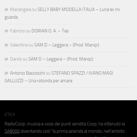
Mariangela
su
SELLY BABY MODELLA ITALIA – Luna lei mi
guarda
Fabrizio
su
DORIAN O. A. – Tao
Valentina
su
SAM D – Leggera – (Prod. Manqc)
Danilo
su
SAM D – Leggera – (Prod. Manqc)
Antonio Bacciocchi
su
STEFANO SPAZZI / IVANO MAGI
GALLUZZI – Una rotonda per amare
ETICA
RadioCoop, musica e voce dei punti vendita Coop, ha ottenuto la
SA8000
diventando così "la prima azienda al mondo, nell'ambito