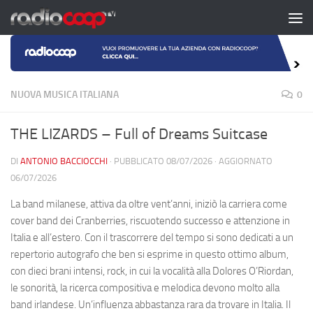
Salta al contenuto
NUOVA MUSICA ITALIANA
0
THE LIZARDS – Full of Dreams Suitcase
DI
ANTONIO BACCIOCCHI
· PUBBLICATO
08/07/2026
· AGGIORNATO
06/07/2026
La band milanese, attiva da oltre vent’anni, iniziò la carriera come
cover band dei Cranberries, riscuotendo successo e attenzione in
Italia e all’estero. Con il trascorrere del tempo si sono dedicati a un
repertorio autografo che ben si esprime in questo ottimo album,
con dieci brani intensi, rock, in cui la vocalità alla Dolores O’Riordan,
le sonorità, la ricerca compositiva e melodica devono molto alla
band irlandese. Un’influenza abbastanza rara da trovare in Italia. Il