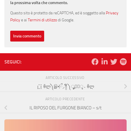
la prossima volta che commento.
Questo sito è protetto da reCAPTCHA, ed è soggetto alla
Privacy
Policy
e ai
Termini di utilizzo
di Google.
SEGUICI:
ARTICOLO SUCCESSIVO
⣎⡇ꉺლ༽இ•̛)ྀ◞ ༎ຶ ༽ৣৢ؞ৢ؞ؖ ꉺლ
ARTICOLO PRECEDENTE
IL RIPOSO DEL FURGONE BIANCO – s/t