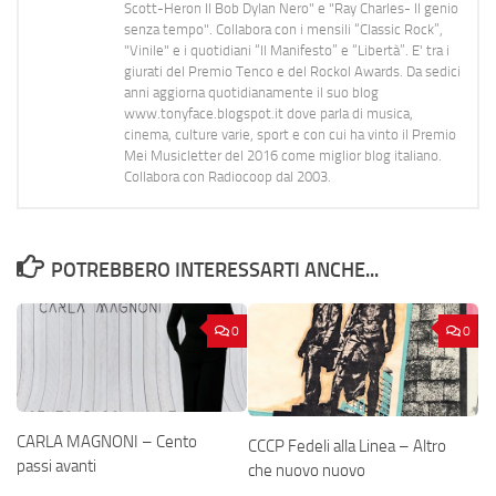
Scott-Heron Il Bob Dylan Nero" e "Ray Charles- Il genio
senza tempo". Collabora con i mensili “Classic Rock”,
"Vinile" e i quotidiani “Il Manifesto” e “Libertà”. E' tra i
giurati del Premio Tenco e del Rockol Awards. Da sedici
anni aggiorna quotidianamente il suo blog
www.tonyface.blogspot.it dove parla di musica,
cinema, culture varie, sport e con cui ha vinto il Premio
Mei Musicletter del 2016 come miglior blog italiano.
Collabora con Radiocoop dal 2003.
POTREBBERO INTERESSARTI ANCHE...
0
0
CARLA MAGNONI – Cento
CCCP Fedeli alla Linea – Altro
passi avanti
che nuovo nuovo