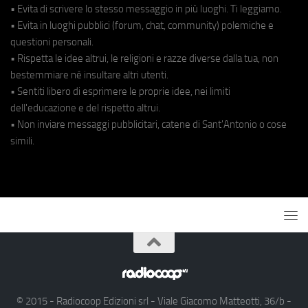
• Evita di scrivere lo stesso messaggio in più luoghi. Ti leggiamo.
• Evita in luoghi pubblici (forum, chat, community) polemiche e
questioni personali.
• Rispetta le idee altrui, le religioni e razze diverse dalla tua, non
bestemmiare né insultare altri utenti.
• Sentiti libero di esprimere le proprie idee, nei limiti
dell'educazione e del rispetto altrui.
• Non inviare messaggi pubblicitari, catene di Sant'Antonio o cose
simili.
© 2015 - Radiocoop Edizioni srl - Viale Giacomo Matteotti, 36/b -