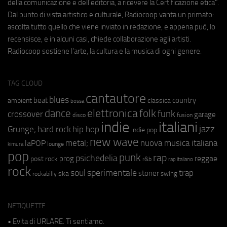
della comunicazione e dell'editoria, a ricevere la Certificazione etica".
Dal punto di vista artistico e culturale, Radiocoop vanta un primato:
ascolta tutto quello che viene inviato in redazione, e appena può, lo
recensisce, e in alcuni casi, chiede collaborazione agli artisti.
Radiocoop sostiene l'arte, la cultura e la musica di ogni genere.
TAG CLOUD
cantautore
blues
beat
country
ambient
classica
bossa
elettronica
dance
folk
funk
crossover
garage
fusion
disco
indie
italiani
jazz
hip hop
Grunge;
hard rock
indie pop
new wave
nuova musica italiana
metal;
laPOP
lounge
kimura
pop
punk
rap
psichedelia
reggae
prog
post rock
r&b
rap italiano
rock
soul
sperimentale
trap
stoner
ska
swing
rockabilly
NETIQUETTE
• Evita di URLARE. Ti sentiamo.