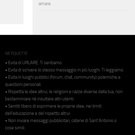
amare
NETIQUETTE
• Evita di URLARE. Ti sentiamo.
• Evita di scrivere lo stesso messaggio in più luoghi. Ti leggiamo.
• Evita in luoghi pubblici (forum, chat, community) polemiche e
questioni personali.
• Rispetta le idee altrui, le religioni e razze diverse dalla tua, non
bestemmiare né insultare altri utenti.
• Sentiti libero di esprimere le proprie idee, nei limiti
dell'educazione e del rispetto altrui.
• Non inviare messaggi pubblicitari, catene di Sant'Antonio o
cose simili.