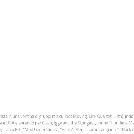
ista in una ventina di gruppi (tra cui Not Moving, Link Quartet, Lilith), inc
uropa e USA e aprendo per Clash, Iggy and the Stooges, Johnny Thunders, 
o dagli anni 80", "Mod Generations", "Paul Weller, L’uomo cangiante", "Rock n