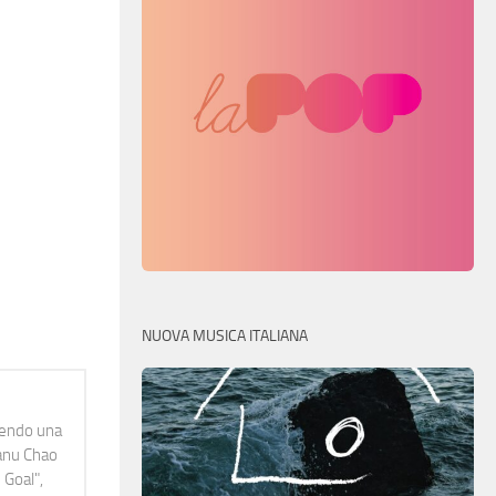
NUOVA MUSICA ITALIANA
idendo una
Manu Chao
 Goal",