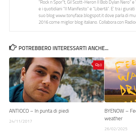
"Rock n Spor"t, Gil Scott-Heron Il Bob Dylan Nero" e "
e i quotidiani “Il Manifesto” e “Libertà”. E' tra i gi
suo blog www.tonyface.blogspot.it dove parla di music
2016 come miglior blog italiano. Collabora con Radi
POTREBBERO INTERESSARTI ANCHE...
0
ANTIOCO – In punta di piedi
BYENOW – Feel
weather
24/11/2017
26/02/2025