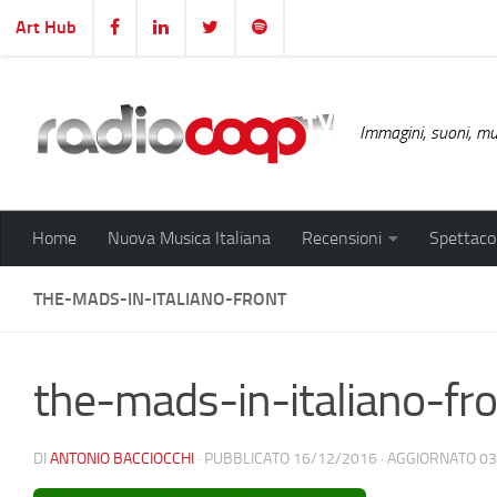
Art Hub
Salta al contenuto
Immagini, suoni, mus
Home
Nuova Musica Italiana
Recensioni
Spettacol
THE-MADS-IN-ITALIANO-FRONT
the-mads-in-italiano-fr
DI
ANTONIO BACCIOCCHI
· PUBBLICATO
16/12/2016
· AGGIORNATO
03