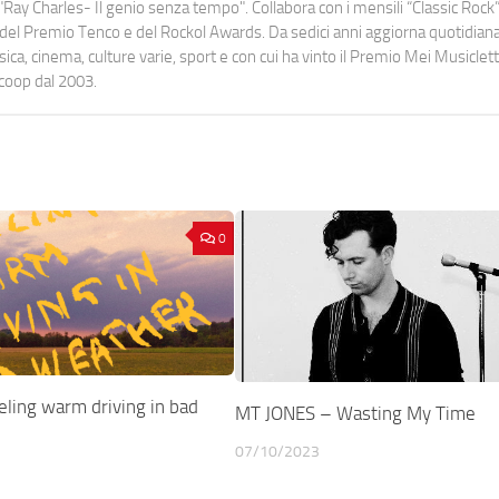
Ray Charles- Il genio senza tempo". Collabora con i mensili “Classic Rock”,
urati del Premio Tenco e del Rockol Awards. Da sedici anni aggiorna quotidia
a, cinema, culture varie, sport e con cui ha vinto il Premio Mei Musiclett
ocoop dal 2003.
0
ing warm driving in bad
MT JONES – Wasting My Time
07/10/2023