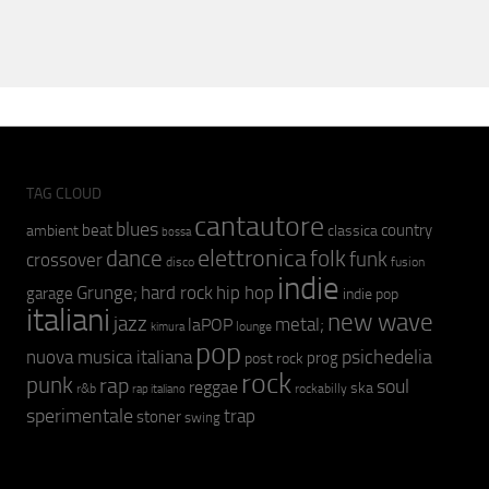
TAG CLOUD
cantautore
blues
beat
country
ambient
classica
bossa
elettronica
dance
folk
funk
crossover
fusion
disco
indie
hip hop
Grunge;
hard rock
garage
indie pop
italiani
new wave
jazz
metal;
laPOP
lounge
kimura
pop
psichedelia
nuova musica italiana
prog
post rock
rock
punk
rap
soul
reggae
ska
r&b
rockabilly
rap italiano
sperimentale
trap
stoner
swing