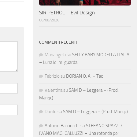
SIR PETROL – Evil Design
06/08/2026
COMMENTI RECENTI
Mariangela
su
SELLY BABY MODELLA ITALIA
– Luna lei mi guarda
Fabrizio
su
DORIAN O. A. – Tao
Valentina
su
SAM D – Leggera – (Prod.
Manqc)
Danilo
su
SAM D – Leggera – (Prod. Manqc)
Antonio Bacciocchi
su
STEFANO SPAZZI /
IVANO MAGI GALLUZZI – Una rotonda per