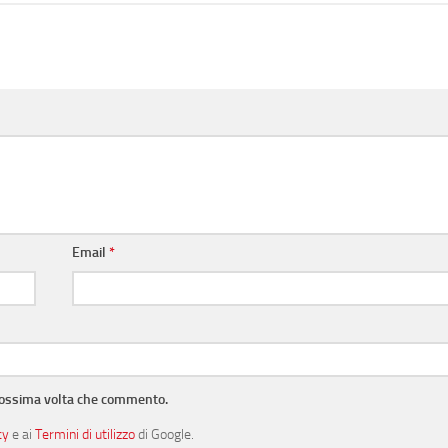
Email
*
prossima volta che commento.
cy
e ai
Termini di utilizzo
di Google.