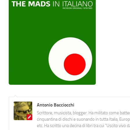
Antonio Bacciocchi
Scrittore, musicista, blogger. Ha militato come batter
cinquantina di dischi e suonando in tutta Italia, E
etc. Ha scritto una decina di libri tra cui "Uscito viv