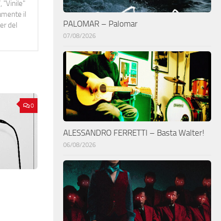
 "Vinile"
namente il
PALOMAR – Palomar
er del
07/08/2026
0
ALESSANDRO FERRETTI – Basta Walter!
06/08/2026