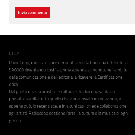
ETICA
RadioCoop, musica e voce dei punti vendita Coop, ha ottenuto la
SA8000
diventando così "la prima azienda al mondo, nell'ambito
della comunicazione e dell'editoria, a ricevere la Certificazione
etica".
Dal punto di vista artistico e culturale, Radiocoop vanta un
primato: ascolta tutto quello che viene inviato in redazione, e
appena può, lo recensisce, e in alcuni casi, chiede collaborazione
agli artisti. Radiocoop sostiene l'arte, la cultura e la musica di ogni
genere.