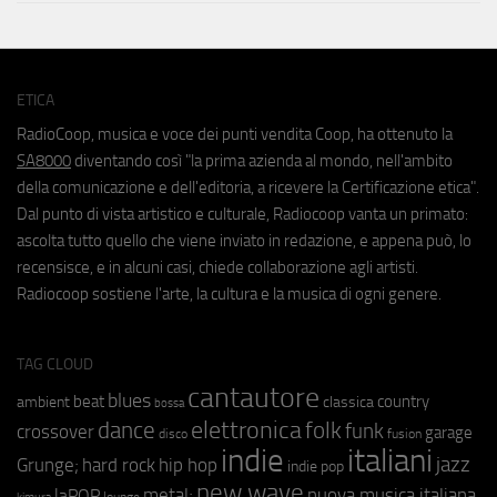
ETICA
RadioCoop, musica e voce dei punti vendita Coop, ha ottenuto la
SA8000
diventando così "la prima azienda al mondo, nell'ambito
della comunicazione e dell'editoria, a ricevere la Certificazione etica".
Dal punto di vista artistico e culturale, Radiocoop vanta un primato:
ascolta tutto quello che viene inviato in redazione, e appena può, lo
recensisce, e in alcuni casi, chiede collaborazione agli artisti.
Radiocoop sostiene l'arte, la cultura e la musica di ogni genere.
TAG CLOUD
cantautore
blues
beat
country
ambient
classica
bossa
elettronica
dance
folk
funk
crossover
garage
fusion
disco
indie
italiani
jazz
hip hop
Grunge;
hard rock
indie pop
new wave
metal;
nuova musica italiana
laPOP
lounge