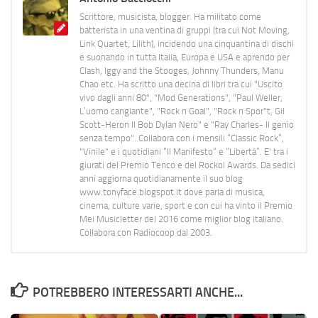
Scrittore, musicista, blogger. Ha militato come
batterista in una ventina di gruppi (tra cui Not Moving,
Link Quartet, Lilith), incidendo una cinquantina di dischi
e suonando in tutta Italia, Europa e USA e aprendo per
Clash, Iggy and the Stooges, Johnny Thunders, Manu
Chao etc. Ha scritto una decina di libri tra cui "Uscito
vivo dagli anni 80", "Mod Generations", "Paul Weller,
L’uomo cangiante", "Rock n Goal", "Rock n Spor"t, Gil
Scott-Heron Il Bob Dylan Nero" e "Ray Charles- Il genio
senza tempo". Collabora con i mensili “Classic Rock”,
"Vinile" e i quotidiani “Il Manifesto” e “Libertà”. E' tra i
giurati del Premio Tenco e del Rockol Awards. Da sedici
anni aggiorna quotidianamente il suo blog
www.tonyface.blogspot.it dove parla di musica,
cinema, culture varie, sport e con cui ha vinto il Premio
Mei Musicletter del 2016 come miglior blog italiano.
Collabora con Radiocoop dal 2003.
POTREBBERO INTERESSARTI ANCHE...