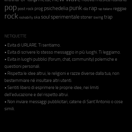
kimura
pop
punk
rap
psichedelia
reggae
prog
post rock
r&b
rap italiano
rock
soul
sperimentale
trap
stoner
ska
swing
rockabilly
NETIQUETTE
• Evita di URLARE. Ti sentiamo.
• Evita di scrivere lo stesso messaggio in più luoghi. Ti leggiamo.
• Evita in luoghi pubblici (forum, chat, community) polemiche e
questioni personali.
• Rispetta le idee altrui, le religioni e razze diverse dalla tua, non
bestemmiare né insultare altri utenti.
• Sentiti libero di esprimere le proprie idee, nei limiti
dell'educazione e del rispetto altrui.
• Non inviare messaggi pubblicitari, catene di Sant'Antonio o cose
simili.