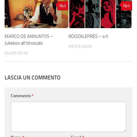
0
0
MARCO DE ANNUNTIIS –
ROOZALEPRES – s/t
Jukebox all’Idroscalo
09/03/2020
04/05/2018
LASCIA UN COMMENTO
Commento
*