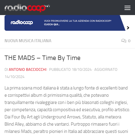
Salta al contenuto
NUOVA MUSICA ITALIANA
0
THE MADS – Time By Time
DI
ANTONIO BACCIOCCHI
· PUBBLICATO
18/10/2024
· AGGIORNATO
14/10/2024
La prima scena mod italiana è stata a lungo fonte di eccellenti band
e corrispettivi album di primissima qualità, che potevano
tranquillamente rivaleggiare con i ben più blasonati colleghi inglesi,
per competenza, capacità compositiva ed esecutiva, profilo artistico.
Dai Four By Art agli Underground Arrows, Statuto, alla meteora
Blind Alley, abbiamo di che vantarci. Purtroppo rimasero fuori i
milanesi Mads, peraltro pionieri in Italia ad abbracciare questi suoni