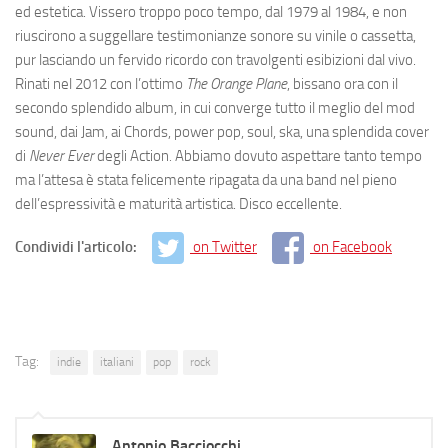
ed estetica. Vissero troppo poco tempo, dal 1979 al 1984, e non
riuscirono a suggellare testimonianze sonore su vinile o cassetta,
pur lasciando un fervido ricordo con travolgenti esibizioni dal vivo.
Rinati nel 2012 con l’ottimo
The Orange Plane
, bissano ora con il
secondo splendido album, in cui converge tutto il meglio del mod
sound, dai Jam, ai Chords, power pop, soul, ska, una splendida cover
di
Never Ever
degli Action
.
Abbiamo dovuto aspettare tanto tempo
ma l’attesa è stata felicemente ripagata da una band nel pieno
dell’espressività e maturità artistica. Disco eccellente.
Condividi l'articolo:
on Twitter
on Facebook
Tag:
indie
italiani
pop
rock
Antonio Bacciocchi