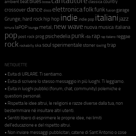
cantautore
blues
beat
country
ambient
classica
bossa
elettronica
dance
folk
funk
crossover
garage
fusion
disco
indie
italiani
jazz
hip hop
Grunge;
hard rock
indie pop
new wave
metal;
nuova musica italiana
laPOP
lounge
kimura
pop
punk
rap
psichedelia
reggae
prog
post rock
r&b
rap italiano
rock
soul
sperimentale
trap
stoner
ska
swing
rockabilly
NETIQUETTE
• Evita di URLARE. Ti sentiamo.
• Evita di scrivere lo stesso messaggio in più luoghi. Ti leggiamo.
• Evita in luoghi pubblici (forum, chat, community) polemiche e
questioni personali.
• Rispetta le idee altrui, le religioni e razze diverse dalla tua, non
bestemmiare né insultare altri utenti.
• Sentiti libero di esprimere le proprie idee, nei limiti
dell'educazione e del rispetto altrui.
• Non inviare messaggi pubblicitari, catene di Sant'Antonio o cose