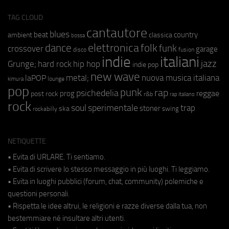
TAG CLOUD
cantautore
blues
beat
country
ambient
classica
bossa
elettronica
dance
folk
funk
crossover
garage
fusion
disco
indie
italiani
jazz
hip hop
Grunge;
hard rock
indie pop
new wave
metal;
nuova musica italiana
laPOP
lounge
kimura
pop
punk
rap
psichedelia
reggae
prog
post rock
r&b
rap italiano
rock
soul
sperimentale
trap
stoner
ska
swing
rockabilly
NETIQUETTE
• Evita di URLARE. Ti sentiamo.
• Evita di scrivere lo stesso messaggio in più luoghi. Ti leggiamo.
• Evita in luoghi pubblici (forum, chat, community) polemiche e
questioni personali.
• Rispetta le idee altrui, le religioni e razze diverse dalla tua, non
bestemmiare né insultare altri utenti.