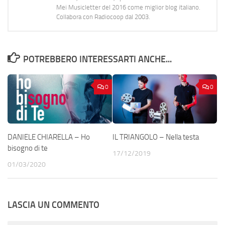
Mei Musicletter del 2016 come miglior blog italiano.
Collabora con Radiocoop dal 2003.
POTREBBERO INTERESSARTI ANCHE...
0
0
DANIELE CHIARELLA – Ho
IL TRIANGOLO – Nella testa
bisogno di te
17/12/2019
01/03/2020
LASCIA UN COMMENTO