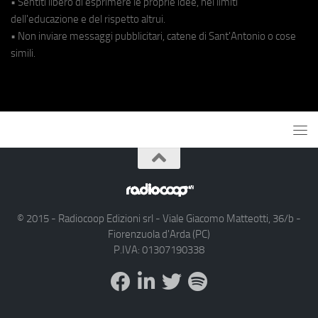
• Sentiti libero di esprimere le proprie idee, nei limiti
dell'educazione e del rispetto altrui.
• Non inviare messaggi pubblicitari, catene di Sant'Antonio o cose
simili.
© 2015 - Radiocoop Edizioni srl - Viale Giacomo Matteotti, 36/b -
Fiorenzuola d'Arda (PC)
P.IVA: 01307190338