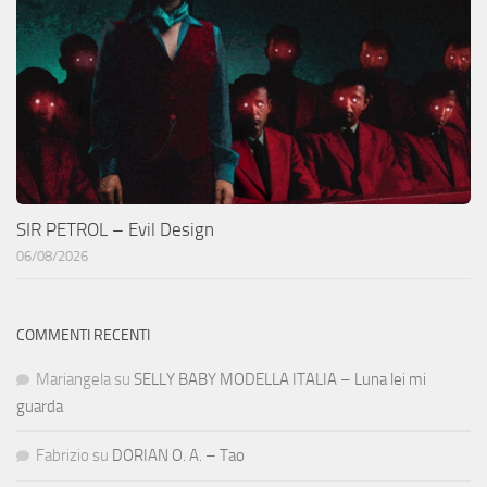
SIR PETROL – Evil Design
06/08/2026
COMMENTI RECENTI
Mariangela
su
SELLY BABY MODELLA ITALIA – Luna lei mi
guarda
Fabrizio
su
DORIAN O. A. – Tao