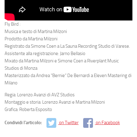
Fly Bird :
Musica e testo di Martina Milzoni
Prodotto da Martina Milzoni
Registrato da Simone Coen a La Sauna Recording Studio di Varese.
Assistente alla registrazione: Jarno Bellasio
Mixato da Martina Milzoni e Simone Coen a Riverplant Music
Studios di Monza
Masterizzato da Andrea “Bernie” De Bernardi a Eleven Mastering di
Milano
Regia: Lorenzo Avanzi di AVZ Studios
Montaggio e storia: Lorenzo Avanzi e Martina Milzoni
Grafica: Roberta Esposito
Condividi l'articolo:
on Twitter
on Facebook