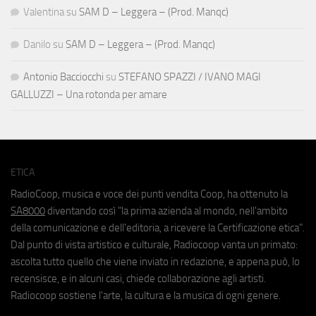
Valentina
su
SAM D – Leggera – (Prod. Manqc)
Danilo
su
SAM D – Leggera – (Prod. Manqc)
Antonio Bacciocchi
su
STEFANO SPAZZI / IVANO MAGI
GALLUZZI – Una rotonda per amare
ETICA
RadioCoop, musica e voce dei punti vendita Coop, ha ottenuto la
SA8000
diventando così "la prima azienda al mondo, nell'ambito
della comunicazione e dell'editoria, a ricevere la Certificazione etica".
Dal punto di vista artistico e culturale, Radiocoop vanta un primato:
ascolta tutto quello che viene inviato in redazione, e appena può, lo
recensisce, e in alcuni casi, chiede collaborazione agli artisti.
Radiocoop sostiene l'arte, la cultura e la musica di ogni genere.