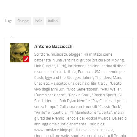
Tag:
Grunge;
indie
italiani
Antonio Bacciocchi
Scrittore, musicista, blogger. Ha militato come
batterista in una ventina di gruppi (tra cui Not Moving,
Link Quartet, Lilith), incidendo una cinquantina di dischi
e suonando in tutta Italia, Europa e USA e aprendo per
Clash, Iggy and the Stooges, Johnny Thunders, Manu
Chao etc. Ha scritto una decina di libri tra cui "Uscito
vivo dagli anni 80", "Mod Generations", "Paul Weller,
L’uomo cangiante", "Rock n Goal", "Rock n Spor"t, Gil
Scott-Heron Il Bob Dylan Nero" e "Ray Charles- Il genio
senza tempo". Collabora con i mensili “Classic Rock”,
"Vinile" e i quotidiani “Il Manifesto” e “Libertà”. E' tra i
giurati del Premio Tenco e del Rockol Awards. Da sedici
anni aggiorna quotidianamente il suo blog
www.tonyface.blogspot.it dove parla di musica,
cinema, culture varie, sport e con cui ha vinto il Premio