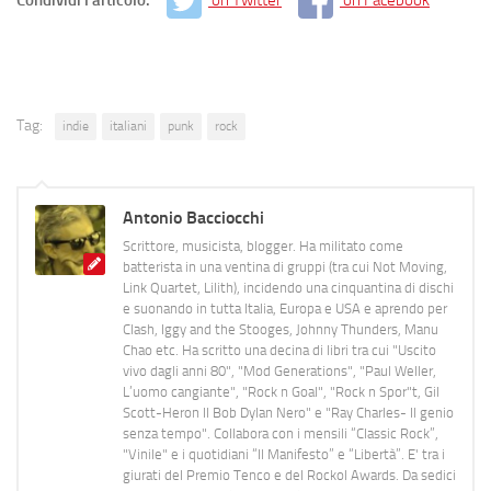
Tag:
indie
italiani
punk
rock
Antonio Bacciocchi
Scrittore, musicista, blogger. Ha militato come
batterista in una ventina di gruppi (tra cui Not Moving,
Link Quartet, Lilith), incidendo una cinquantina di dischi
e suonando in tutta Italia, Europa e USA e aprendo per
Clash, Iggy and the Stooges, Johnny Thunders, Manu
Chao etc. Ha scritto una decina di libri tra cui "Uscito
vivo dagli anni 80", "Mod Generations", "Paul Weller,
L’uomo cangiante", "Rock n Goal", "Rock n Spor"t, Gil
Scott-Heron Il Bob Dylan Nero" e "Ray Charles- Il genio
senza tempo". Collabora con i mensili “Classic Rock”,
"Vinile" e i quotidiani “Il Manifesto” e “Libertà”. E' tra i
giurati del Premio Tenco e del Rockol Awards. Da sedici