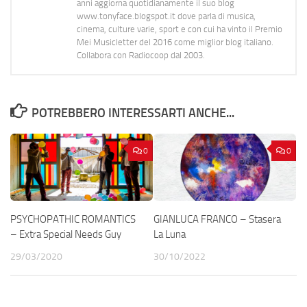
anni aggiorna quotidianamente il suo blog
www.tonyface.blogspot.it dove parla di musica,
cinema, culture varie, sport e con cui ha vinto il Premio
Mei Musicletter del 2016 come miglior blog italiano.
Collabora con Radiocoop dal 2003.
POTREBBERO INTERESSARTI ANCHE...
0
0
PSYCHOPATHIC ROMANTICS
GIANLUCA FRANCO – Stasera
– Extra Special Needs Guy
La Luna
29/03/2020
30/10/2022