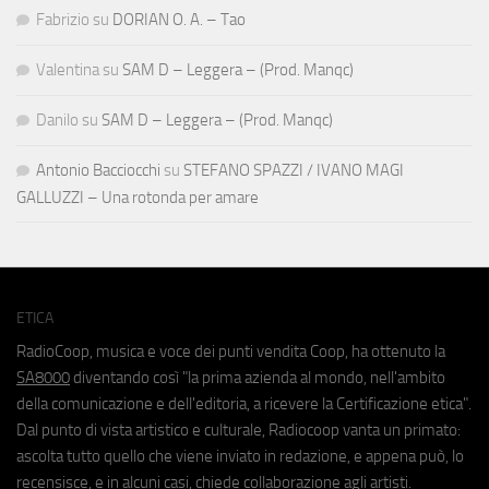
Fabrizio
su
DORIAN O. A. – Tao
Valentina
su
SAM D – Leggera – (Prod. Manqc)
Danilo
su
SAM D – Leggera – (Prod. Manqc)
Antonio Bacciocchi
su
STEFANO SPAZZI / IVANO MAGI
GALLUZZI – Una rotonda per amare
ETICA
RadioCoop, musica e voce dei punti vendita Coop, ha ottenuto la
SA8000
diventando così "la prima azienda al mondo, nell'ambito
della comunicazione e dell'editoria, a ricevere la Certificazione etica".
Dal punto di vista artistico e culturale, Radiocoop vanta un primato:
ascolta tutto quello che viene inviato in redazione, e appena può, lo
recensisce, e in alcuni casi, chiede collaborazione agli artisti.