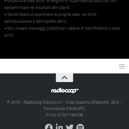
• Rispetta le idee altrui, le religioni e razze diverse dalla tua, non
bestemmiare né insultare altri utenti.
• Sentiti libero di esprimere le proprie idee, nei limiti
dell'educazione e del rispetto altrui.
• Non inviare messaggi pubblicitari, catene di Sant'Antonio o cose
simili.
© 2015 - Radiocoop Edizioni srl - Viale Giacomo Matteotti, 36/b -
Fiorenzuola d'Arda (PC)
P.IVA: 01307190338