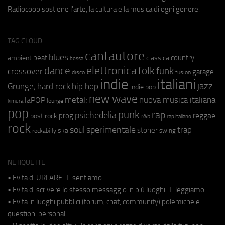
Radiocoop sostiene l'arte, la cultura e la musica di ogni genere.
TAG CLOUD
cantautore
blues
beat
country
ambient
classica
bossa
elettronica
dance
folk
funk
crossover
garage
fusion
disco
indie
italiani
jazz
hip hop
Grunge;
hard rock
indie pop
new wave
metal;
nuova musica italiana
laPOP
lounge
kimura
pop
punk
rap
psichedelia
reggae
prog
post rock
r&b
rap italiano
rock
soul
sperimentale
trap
stoner
ska
swing
rockabilly
NETIQUETTE
• Evita di URLARE. Ti sentiamo.
• Evita di scrivere lo stesso messaggio in più luoghi. Ti leggiamo.
• Evita in luoghi pubblici (forum, chat, community) polemiche e
questioni personali.