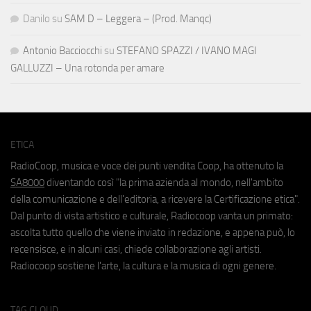
Danilo
su
SAM D – Leggera – (Prod. Manqc)
Antonio Bacciocchi
su
STEFANO SPAZZI / IVANO MAGI
GALLUZZI – Una rotonda per amare
ETICA
RadioCoop, musica e voce dei punti vendita Coop, ha ottenuto la
SA8000
diventando così "la prima azienda al mondo, nell'ambito
della comunicazione e dell'editoria, a ricevere la Certificazione etica".
Dal punto di vista artistico e culturale, Radiocoop vanta un primato:
ascolta tutto quello che viene inviato in redazione, e appena può, lo
recensisce, e in alcuni casi, chiede collaborazione agli artisti.
Radiocoop sostiene l'arte, la cultura e la musica di ogni genere.
TAG CLOUD