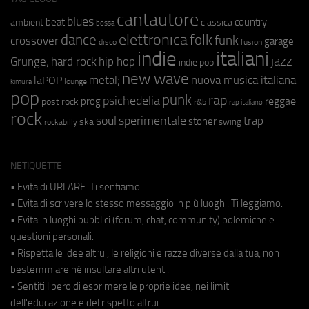
cantautore
blues
beat
country
ambient
classica
bossa
elettronica
dance
folk
funk
crossover
garage
fusion
disco
indie
italiani
jazz
hip hop
Grunge;
hard rock
indie pop
new wave
metal;
nuova musica italiana
laPOP
lounge
kimura
pop
punk
rap
psichedelia
reggae
prog
post rock
r&b
rap italiano
rock
soul
sperimentale
trap
stoner
ska
swing
rockabilly
NETIQUETTE
• Evita di URLARE. Ti sentiamo.
• Evita di scrivere lo stesso messaggio in più luoghi. Ti leggiamo.
• Evita in luoghi pubblici (forum, chat, community) polemiche e
questioni personali.
• Rispetta le idee altrui, le religioni e razze diverse dalla tua, non
bestemmiare né insultare altri utenti.
• Sentiti libero di esprimere le proprie idee, nei limiti
dell'educazione e del rispetto altrui.