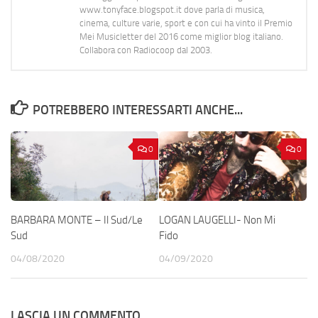
www.tonyface.blogspot.it dove parla di musica,
cinema, culture varie, sport e con cui ha vinto il Premio
Mei Musicletter del 2016 come miglior blog italiano.
Collabora con Radiocoop dal 2003.
POTREBBERO INTERESSARTI ANCHE...
0
0
BARBARA MONTE – Il Sud/Le
LOGAN LAUGELLI- Non Mi
Sud
Fido
04/08/2020
04/09/2020
LASCIA UN COMMENTO