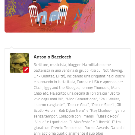
Antonio Bacciocchi
Scrittore, musicista, blogger. Ha militato come
batterista in una ventina di gruppi (tra cui Not Moving,
Link Quartet, Lilith), incidendo una cinquantina di dischi
e suonando in tutta Italia, Europa e USA e aprendo per
Clash, Iggy and the Stooges, Johnny Thunders, Manu
Chao etc. Ha scritto una decina di libri tra cui "Uscito
vivo dagli anni 80", "Mod Generations", "Paul Weller,
L’uomo cangiante", "Rock n Goal", "Rock n Spor"t, Gil
Scott-Heron Il Bob Dylan Nero" e "Ray Charles- Il genio
senza tempo". Collabora con i mensili “Classic Rock”,
"Vinile" e i quotidiani “Il Manifesto” e “Libertà”. E' tra i
giurati del Premio Tenco e del Rockol Awards. Da sedici
anni aggiorna quotidianamente il suo blog