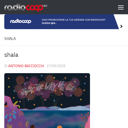
Salta al contenuto
SHALA
shala
DI
ANTONIO BACCIOCCHI
·
27/05/2025