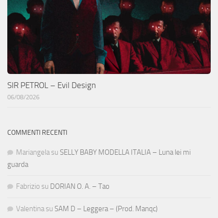
SIR PETROL – Evil Design
06/08/2026
COMMENTI RECENTI
Mariangela
su
SELLY BABY MODELLA ITALIA – Luna lei mi
guarda
Fabrizio
su
DORIAN O. A. – Tao
Valentina
su
SAM D – Leggera – (Prod. Manqc)