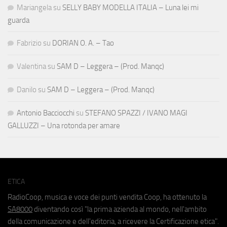
Mariangela
su
SELLY BABY MODELLA ITALIA – Luna lei mi
guarda
Fabrizio
su
DORIAN O. A. – Tao
Valentina
su
SAM D – Leggera – (Prod. Manqc)
Danilo
su
SAM D – Leggera – (Prod. Manqc)
Antonio Bacciocchi
su
STEFANO SPAZZI / IVANO MAGI
GALLUZZI – Una rotonda per amare
ETICA
RadioCoop, musica e voce dei punti vendita Coop, ha ottenuto la
SA8000
diventando così "la prima azienda al mondo, nell'ambito
della comunicazione e dell'editoria, a ricevere la Certificazione etica".