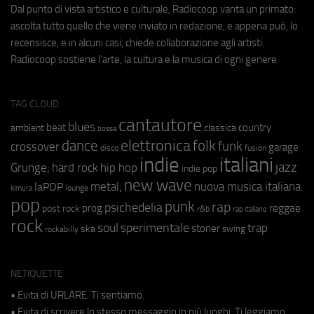
Dal punto di vista artistico e culturale, Radiocoop vanta un primato:
ascolta tutto quello che viene inviato in redazione, e appena può, lo
recensisce, e in alcuni casi, chiede collaborazione agli artisti.
Radiocoop sostiene l'arte, la cultura e la musica di ogni genere.
TAG CLOUD
cantautore
blues
beat
country
ambient
classica
bossa
elettronica
dance
folk
funk
crossover
garage
fusion
disco
indie
italiani
jazz
hip hop
Grunge;
hard rock
indie pop
new wave
metal;
nuova musica italiana
laPOP
lounge
kimura
pop
punk
rap
psichedelia
reggae
prog
post rock
r&b
rap italiano
rock
soul
sperimentale
trap
stoner
ska
swing
rockabilly
NETIQUETTE
• Evita di URLARE. Ti sentiamo.
• Evita di scrivere lo stesso messaggio in più luoghi. Ti leggiamo.