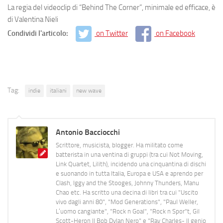
La regia del videoclip di “Behind The Corner”, minimale ed efficace, è
di
Valentina Nieli
Condividi l'articolo:
on Twitter
on Facebook
Tag:
indie
italiani
new wave
Antonio Bacciocchi
Scrittore, musicista, blogger. Ha militato come
batterista in una ventina di gruppi (tra cui Not Moving,
Link Quartet, Lilith), incidendo una cinquantina di dischi
e suonando in tutta Italia, Europa e USA e aprendo per
Clash, Iggy and the Stooges, Johnny Thunders, Manu
Chao etc. Ha scritto una decina di libri tra cui "Uscito
vivo dagli anni 80", "Mod Generations", "Paul Weller,
L’uomo cangiante", "Rock n Goal", "Rock n Spor"t, Gil
Scott-Heron Il Bob Dylan Nero" e "Ray Charles- Il genio