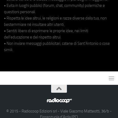
• Evita in luoghi pubblici (forum, chat, community) polemiche e
questioni personali.
• Rispetta le idee altrui, le religioni e razze diverse dalla tua, non
bestemmiare né insultare altri utenti.
• Sentiti libero di esprimere le proprie idee, nei limiti
dell'educazione e del rispetto altrui.
• Non inviare messaggi pubblicitari, catene di Sant'Antonio o cose
simili.
© 2015 - Radiocoop Edizioni srl - Viale Giacomo Matteotti, 36/b -
Fiorenzuola d'Arda (PC)