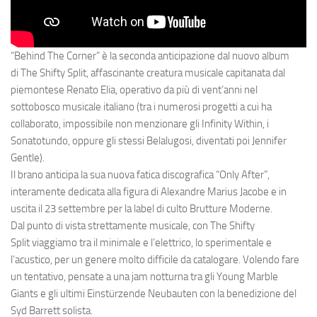
“Behind The Corner” è la seconda anticipazione dal nuovo album
di
The Shifty Split
, affascinante creatura musicale capitanata dal
piemontese
Renato Elia
, operativo da più di vent’anni nel
sottobosco musicale italiano (tra i numerosi progetti a cui ha
collaborato, impossibile non menzionare gli Infinity Within, i
Sonatotundo, oppure gli stessi Belalugosi, diventati poi Jennifer
Gentle).
Il brano anticipa la sua nuova fatica discografica
“Only After”
,
interamente dedicata alla figura di Alexandre Marius Jacobe e in
uscita il 23 settembre per la label di culto
Brutture Moderne
.
Dal punto di vista strettamente musicale, con
The Shifty
Split
viaggiamo tra il minimale e l’elettrico, lo sperimentale e
l’acustico, per un genere molto difficile da catalogare. Volendo fare
un tentativo, pensate a una jam notturna tra gli Young Marble
Giants e gli ultimi Einstürzende Neubauten con la benedizione del
Syd Barrett solista.