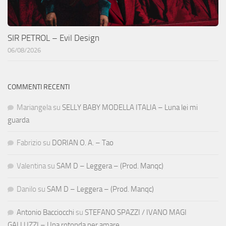
SIR PETROL – Evil Design
06/08/2026
COMMENTI RECENTI
Mariangela
su
SELLY BABY MODELLA ITALIA – Luna lei mi
guarda
Fabrizio
su
DORIAN O. A. – Tao
Valentina
su
SAM D – Leggera – (Prod. Manqc)
Danilo
su
SAM D – Leggera – (Prod. Manqc)
Antonio Bacciocchi
su
STEFANO SPAZZI / IVANO MAGI
GALLUZZI – Una rotonda per amare