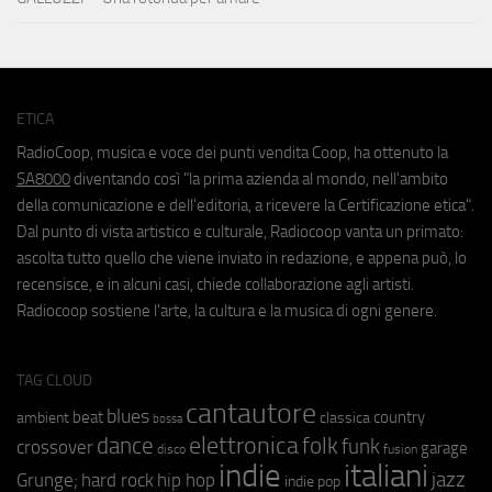
ETICA
RadioCoop, musica e voce dei punti vendita Coop, ha ottenuto la
SA8000
diventando così "la prima azienda al mondo, nell'ambito
della comunicazione e dell'editoria, a ricevere la Certificazione etica".
Dal punto di vista artistico e culturale, Radiocoop vanta un primato:
ascolta tutto quello che viene inviato in redazione, e appena può, lo
recensisce, e in alcuni casi, chiede collaborazione agli artisti.
Radiocoop sostiene l'arte, la cultura e la musica di ogni genere.
TAG CLOUD
cantautore
blues
beat
country
ambient
classica
bossa
elettronica
dance
folk
funk
crossover
garage
fusion
disco
indie
italiani
jazz
hip hop
Grunge;
hard rock
indie pop