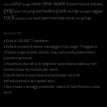
new wave
metal;
nuova musica italiana
laPOP
lounge
kimura
pop
punk
rap
psichedelia
reggae
prog
post rock
r&b
rap italiano
rock
soul
sperimentale
trap
stoner
ska
swing
rockabilly
NETIQUETTE
• Evita di URLARE. Ti sentiamo.
• Evita di scrivere lo stesso messaggio in più luoghi. Ti leggiamo.
• Evita in luoghi pubblici (forum, chat, community) polemiche e
questioni personali.
• Rispetta le idee altrui, le religioni e razze diverse dalla tua, non
bestemmiare né insultare altri utenti.
• Sentiti libero di esprimere le proprie idee, nei limiti
dell'educazione e del rispetto altrui.
• Non inviare messaggi pubblicitari, catene di Sant'Antonio o cose
simili.