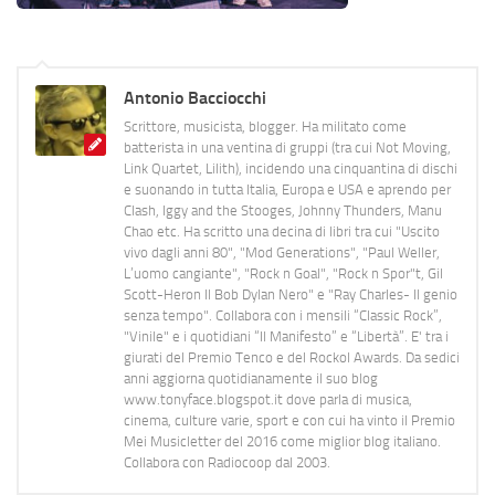
Antonio Bacciocchi
Scrittore, musicista, blogger. Ha militato come
batterista in una ventina di gruppi (tra cui Not Moving,
Link Quartet, Lilith), incidendo una cinquantina di dischi
e suonando in tutta Italia, Europa e USA e aprendo per
Clash, Iggy and the Stooges, Johnny Thunders, Manu
Chao etc. Ha scritto una decina di libri tra cui "Uscito
vivo dagli anni 80", "Mod Generations", "Paul Weller,
L’uomo cangiante", "Rock n Goal", "Rock n Spor"t, Gil
Scott-Heron Il Bob Dylan Nero" e "Ray Charles- Il genio
senza tempo". Collabora con i mensili “Classic Rock”,
"Vinile" e i quotidiani “Il Manifesto” e “Libertà”. E' tra i
giurati del Premio Tenco e del Rockol Awards. Da sedici
anni aggiorna quotidianamente il suo blog
www.tonyface.blogspot.it dove parla di musica,
cinema, culture varie, sport e con cui ha vinto il Premio
Mei Musicletter del 2016 come miglior blog italiano.
Collabora con Radiocoop dal 2003.