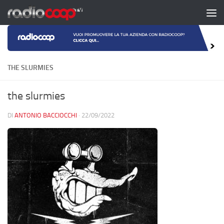
Salta al contenuto
THE SLURMIES
the slurmies
DI
ANTONIO BACCIOCCHI
·
22/09/2022