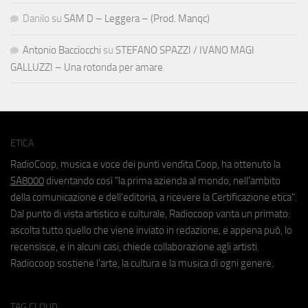
Danilo
su
SAM D – Leggera – (Prod. Manqc)
Antonio Bacciocchi
su
STEFANO SPAZZI / IVANO MAGI
GALLUZZI – Una rotonda per amare
ETICA
RadioCoop, musica e voce dei punti vendita Coop, ha ottenuto la
SA8000
diventando così "la prima azienda al mondo, nell'ambito
della comunicazione e dell'editoria, a ricevere la Certificazione etica".
Dal punto di vista artistico e culturale, Radiocoop vanta un primato:
ascolta tutto quello che viene inviato in redazione, e appena può, lo
recensisce, e in alcuni casi, chiede collaborazione agli artisti.
Radiocoop sostiene l'arte, la cultura e la musica di ogni genere.
TAG CLOUD