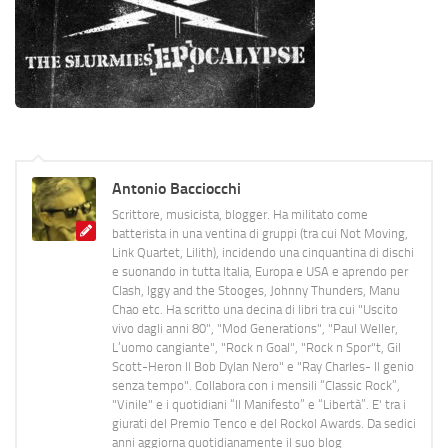
Antonio Bacciocchi
Scrittore, musicista, blogger. Ha militato come
batterista in una ventina di gruppi (tra cui Not Moving,
Link Quartet, Lilith), incidendo una cinquantina di dischi
e suonando in tutta Italia, Europa e USA e aprendo per
Clash, Iggy and the Stooges, Johnny Thunders, Manu
Chao etc. Ha scritto una decina di libri tra cui "Uscito
vivo dagli anni 80", "Mod Generations", "Paul Weller,
L’uomo cangiante", "Rock n Goal", "Rock n Spor"t, Gil
Scott-Heron Il Bob Dylan Nero" e "Ray Charles- Il genio
senza tempo". Collabora con i mensili “Classic Rock”,
"Vinile" e i quotidiani “Il Manifesto” e “Libertà”. E' tra i
giurati del Premio Tenco e del Rockol Awards. Da sedici
anni aggiorna quotidianamente il suo blog