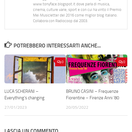
www.tonyface.blogspot.it dove parla di musica,
cinema, culture varie, sport e con cui ha vinto il Premio
Mei Musicletter del 2016 come miglior blog italiano.
Collabora con Radiocoop dal 2003.
POTREBBERO INTERESSARTI ANCHE...
0
0
LUCA SCHERANI –
BRUNO CASINI – Frequenze
Everything’s changing
Fiorentine – Firenze Anni ‘80
27/01/2023
20/05/2022
LASCIA UN COMMENTO