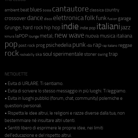
cantautore
blues
beat
country
ambient
classica
bossa
elettronica
dance
folk
funk
crossover
garage
fusion
disco
indie
italiani
jazz
hip hop
Grunge;
hard rock
indie pop
new wave
metal;
nuova musica italiana
laPOP
lounge
kimura
pop
punk
rap
psichedelia
reggae
prog
post rock
r&b
rap italiano
rock
soul
sperimentale
trap
stoner
ska
swing
rockabilly
NETIQUETTE
• Evita di URLARE. Ti sentiamo.
• Evita di scrivere lo stesso messaggio in più luoghi. Ti leggiamo.
• Evita in luoghi pubblici (forum, chat, community) polemiche e
questioni personali.
• Rispetta le idee altrui, le religioni e razze diverse dalla tua, non
bestemmiare né insultare altri utenti.
• Sentiti libero di esprimere le proprie idee, nei limiti
dell'educazione e del rispetto altrui.