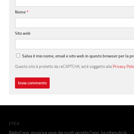
Nome
*
Sito web
Salva il mio nome, email e sito web in questo browser per la 
Questo sito è protetto da reCAPTCHA, ed è soggetto alla
Privacy Poli
ETICA
RadioCoop, musica e voce dei punti vendita Coop, ha ottenuto la