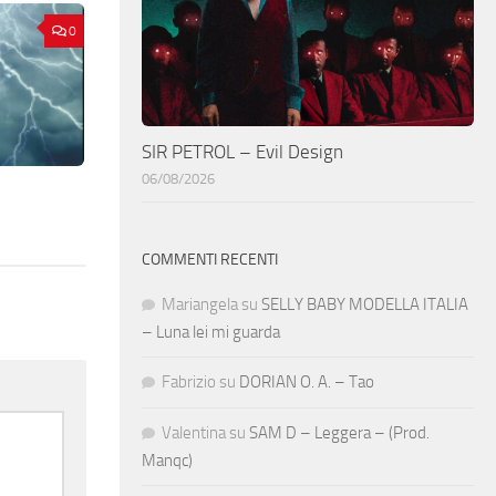
0
SIR PETROL – Evil Design
06/08/2026
COMMENTI RECENTI
Mariangela
su
SELLY BABY MODELLA ITALIA
– Luna lei mi guarda
Fabrizio
su
DORIAN O. A. – Tao
Valentina
su
SAM D – Leggera – (Prod.
Manqc)