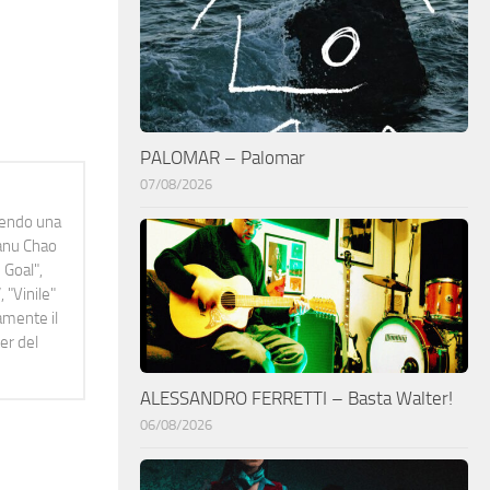
PALOMAR – Palomar
07/08/2026
idendo una
Manu Chao
 Goal",
 "Vinile"
namente il
er del
ALESSANDRO FERRETTI – Basta Walter!
06/08/2026