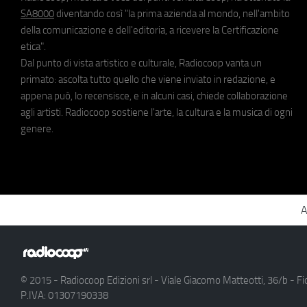
SA8000
diventando così "la prima azienda al mondo, nell'ambito
della comunicazione e dell'editoria, a ricevere la Certificazione
etica".
Dal punto di vista artistico e culturale, Radiocoop vanta un
primato: ascolta tutto quello che viene inviato in redazione, e
appena può, lo recensisce, e in alcuni casi, chiede collaborazione
agli artisti. Radiocoop sostiene l'arte, la cultura e la musica di ogni
genere.
A
© 2015 - Radiocoop Edizioni srl - Viale Giacomo Matteotti, 36/b - Fi
P.IVA: 01307190338