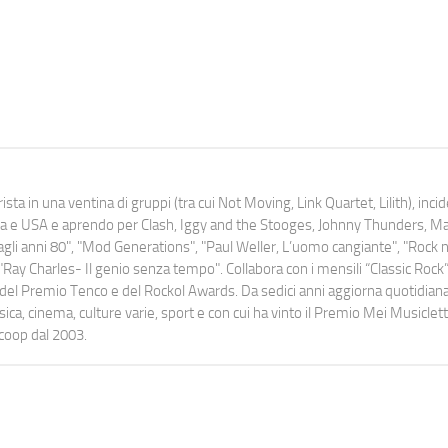
ista in una ventina di gruppi (tra cui Not Moving, Link Quartet, Lilith), inc
uropa e USA e aprendo per Clash, Iggy and the Stooges, Johnny Thunders, 
o dagli anni 80", "Mod Generations", "Paul Weller, L’uomo cangiante", "Rock n
Ray Charles- Il genio senza tempo". Collabora con i mensili “Classic Rock”,
urati del Premio Tenco e del Rockol Awards. Da sedici anni aggiorna quotidia
a, cinema, culture varie, sport e con cui ha vinto il Premio Mei Musiclett
ocoop dal 2003.