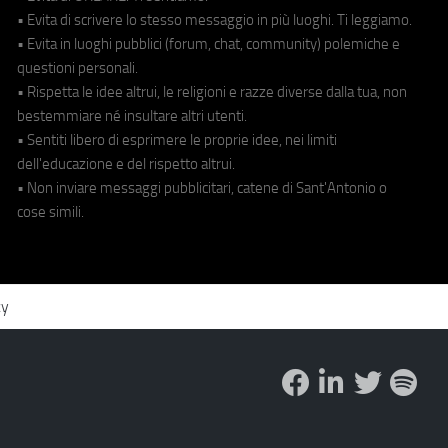
• Evita di scrivere lo stesso messaggio in più luoghi. Ti leggiamo.
• Evita in luoghi pubblici (forum, chat, community) polemiche e
questioni personali.
• Rispetta le idee altrui, le religioni e razze diverse dalla tua, non
bestemmiare né insultare altri utenti.
• Sentiti libero di esprimere le proprie idee, nei limiti
dell'educazione e del rispetto altrui.
• Non inviare messaggi pubblicitari, catene di Sant'Antonio o
cose simili.
cy