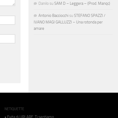
Danilo
su
SAM D – Leggera – (Prod. Manqc)
Antonio Bacciocchi
su
STEFANO SPAZZI /
IVANO MAGI GALLUZZI – Una rotonda per
amare
NETIQUETTE
• Evita di URLARE. Ti sentiamo.