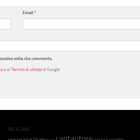
Email
*
prossima volta che commento.
cy
e ai
Termini di utilizzo
di Google.
TAG CLOUD
cantautore
blues
beat
country
ambient
classica