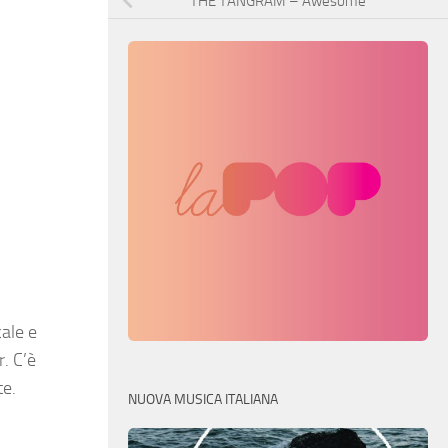
THE TANGRAM – Awesome
cale e
. C’è
te.
NUOVA MUSICA ITALIANA