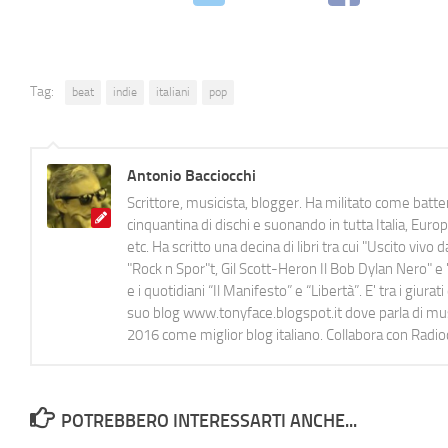
Tag:
beat
indie
italiani
pop
Antonio Bacciocchi
Scrittore, musicista, blogger. Ha militato come batter
cinquantina di dischi e suonando in tutta Italia, E
etc. Ha scritto una decina di libri tra cui "Uscito viv
"Rock n Spor"t, Gil Scott-Heron Il Bob Dylan Nero" e "
e i quotidiani “Il Manifesto” e “Libertà”. E' tra i gi
suo blog www.tonyface.blogspot.it dove parla di music
2016 come miglior blog italiano. Collabora con Radi
POTREBBERO INTERESSARTI ANCHE...