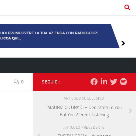
0
SEGUICI:
ARTICOLO SUCCESSIVO
MAURIZIO CURADI – Dedicated To You
But You Weren’t Listening
ARTICOLO PRECEDENTE