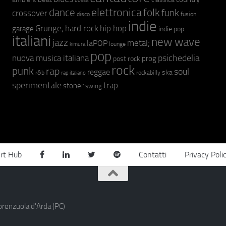
bossa
elettronica
dance
folk
funk
crossover
fusion
disco
indie
hip hop
Grunge;
hard rock
garage
indie pop
italiani
new wave
jazz
metal;
laPOP
lounge
kimura
pop
psichedelia
nuova musica italiana
prog
post rock
rock
punk
rap
soul
reggae
ska
r&b
rockabilly
rap italiano
sperimentale
trap
stoner
swing
rt Hub
Contatti
Privacy Poli
orenzuola d'Arda (PC)