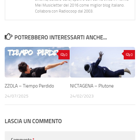
Mei Musicletter del 2016 come miglior blog italiano.
Collabora con Radiocoop dal 2003.
POTREBBERO INTERESSARTI ANCHE...
0
0
ZZOLA – Tiempo Perdido
NICTAGENA – Plutone
24/07/2025
24/02/2023
LASCIA UN COMMENTO
Commento
*