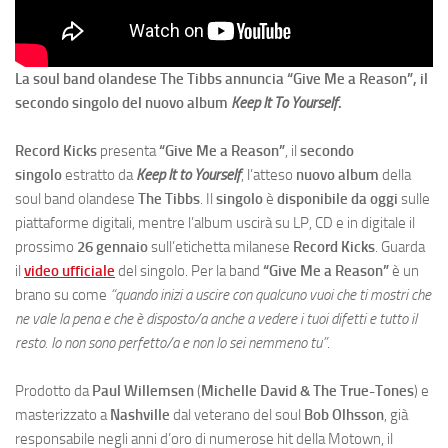
La soul band olandese The Tibbs annuncia “Give Me a Reason”, il
secondo singolo del nuovo album
Keep It To Yourself
.
Record Kicks
presenta
“Give Me a Reason”
, il
secondo
singolo
estratto da
Keep It to Yourself
, l’atteso
nuovo album
della
soul band olandese
The Tibbs
. Il
singolo
è
disponibile da oggi
sulle
piattaforme digitali, mentre l’album uscirà su LP, CD e in digitale il
prossimo
26 gennaio
sull’etichetta milanese
Record Kicks
. Guarda
il
video ufficiale
del singolo. Per la band
“Give Me a Reason”
è un
brano su come
“quando inizi a uscire con qualcuno vuoi che ti mostri che
ne vale la pena e che è disposto/a anche a vedere i tuoi difetti e tutto il
resto. Io non sono perfetto/a e non lo sei nemmeno tu”
.
Prodotto da
Paul Willemsen
(
Michelle David & The True-Tones
) e
masterizzato a
Nashville
dal veterano del soul
Bob Olhsson
, già
responsabile negli anni d’oro di numerose hit della Motown, il