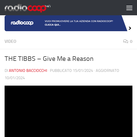
Salta al contenuto
VIDEO
0
THE TIBBS – Give Me a Reason
DI
ANTONIO BACCIOCCHI
· PUBBLICATO
15/01/2024
· AGGIORNATO
10/01/2024