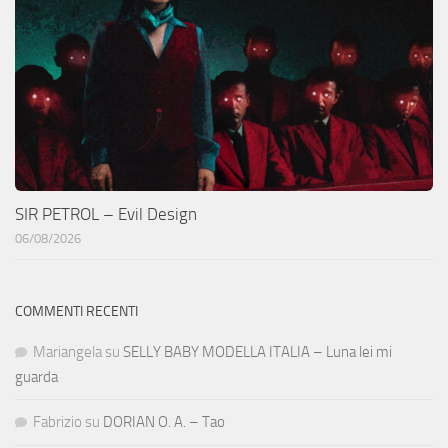
SIR PETROL – Evil Design
06/08/2026
COMMENTI RECENTI
Mariangela
su
SELLY BABY MODELLA ITALIA – Luna lei mi
guarda
Fabrizio
su
DORIAN O. A. – Tao