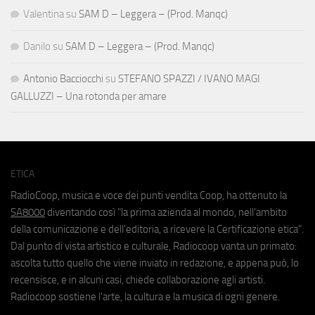
Valentina
su
SAM D – Leggera – (Prod. Manqc)
Danilo
su
SAM D – Leggera – (Prod. Manqc)
Antonio Bacciocchi
su
STEFANO SPAZZI / IVANO MAGI
GALLUZZI – Una rotonda per amare
ETICA
RadioCoop, musica e voce dei punti vendita Coop, ha ottenuto la
SA8000
diventando così "la prima azienda al mondo, nell'ambito
della comunicazione e dell'editoria, a ricevere la Certificazione etica".
Dal punto di vista artistico e culturale, Radiocoop vanta un primato:
ascolta tutto quello che viene inviato in redazione, e appena può, lo
recensisce, e in alcuni casi, chiede collaborazione agli artisti.
Radiocoop sostiene l'arte, la cultura e la musica di ogni genere.