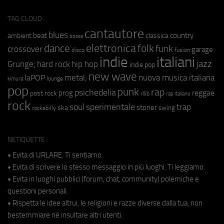
TAG CLOUD
cantautore
blues
beat
country
ambient
classica
bossa
elettronica
dance
folk
funk
crossover
garage
fusion
disco
indie
italiani
jazz
hip hop
Grunge;
hard rock
indie pop
new wave
metal;
nuova musica italiana
laPOP
lounge
kimura
pop
punk
rap
psichedelia
reggae
prog
post rock
r&b
rap italiano
rock
soul
sperimentale
trap
stoner
ska
swing
rockabilly
NETIQUETTE
• Evita di URLARE. Ti sentiamo.
• Evita di scrivere lo stesso messaggio in più luoghi. Ti leggiamo.
• Evita in luoghi pubblici (forum, chat, community) polemiche e
questioni personali.
• Rispetta le idee altrui, le religioni e razze diverse dalla tua, non
bestemmiare né insultare altri utenti.