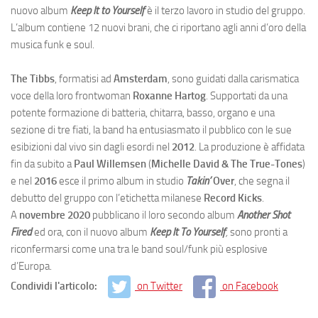
nuovo album
Keep It to Yourself
è il terzo lavoro in studio del gruppo.
L’album contiene 12 nuovi brani, che ci riportano agli anni d’oro della
musica funk e soul.
The Tibbs
, formatisi ad
Amsterdam
, sono guidati dalla carismatica
voce della loro frontwoman
Roxanne Hartog
. Supportati da una
potente formazione di batteria, chitarra, basso, organo e una
sezione di tre fiati, la band ha entusiasmato il pubblico con le sue
esibizioni dal vivo sin dagli esordi nel
2012
. La produzione è affidata
fin da subito a
Paul Willemsen
(
Michelle David & The True-Tones
)
e nel
2016
esce il primo album in studio
Takin’
Over
, che segna il
debutto del gruppo con l’etichetta milanese
Record Kicks
.
A
novembre 2020
pubblicano il loro secondo album
Another Shot
Fired
ed ora, con il nuovo album
Keep It To Yourself
,
sono pronti a
riconfermarsi come una tra le band soul/funk più esplosive
d’Europa.
Condividi l'articolo:
on Twitter
on Facebook