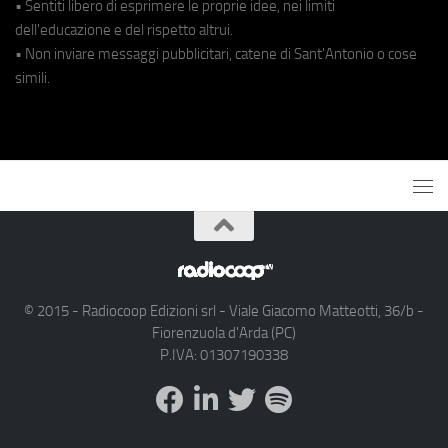
• Sentiti libero di esprimere le proprie idee, nei limiti
dell'educazione e del rispetto altrui.
• Non inviare messaggi pubblicitari, catene di Sant'Antonio o cose
simili.
© 2015 - Radiocoop Edizioni srl - Viale Giacomo Matteotti, 36/b -
Fiorenzuola d'Arda (PC)
P.IVA: 01307190338