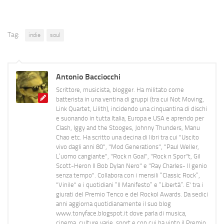
Tag:
indie
soul
Antonio Bacciocchi
Scrittore, musicista, blogger. Ha militato come
batterista in una ventina di gruppi (tra cui Not Moving,
Link Quartet, Lilith), incidendo una cinquantina di dischi
e suonando in tutta Italia, Europa e USA e aprendo per
Clash, Iggy and the Stooges, Johnny Thunders, Manu
Chao etc. Ha scritto una decina di libri tra cui "Uscito
vivo dagli anni 80", "Mod Generations", "Paul Weller,
L’uomo cangiante", "Rock n Goal", "Rock n Spor"t, Gil
Scott-Heron Il Bob Dylan Nero" e "Ray Charles- Il genio
senza tempo". Collabora con i mensili “Classic Rock”,
"Vinile" e i quotidiani “Il Manifesto” e “Libertà”. E' tra i
giurati del Premio Tenco e del Rockol Awards. Da sedici
anni aggiorna quotidianamente il suo blog
www.tonyface.blogspot.it dove parla di musica,
cinema, culture varie, sport e con cui ha vinto il Premio