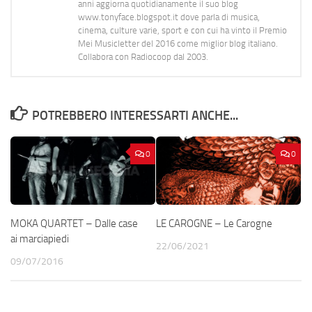
anni aggiorna quotidianamente il suo blog
www.tonyface.blogspot.it dove parla di musica,
cinema, culture varie, sport e con cui ha vinto il Premio
Mei Musicletter del 2016 come miglior blog italiano.
Collabora con Radiocoop dal 2003.
POTREBBERO INTERESSARTI ANCHE...
0
0
MOKA QUARTET – Dalle case
LE CAROGNE – Le Carogne
ai marciapiedi
22/06/2021
09/07/2016