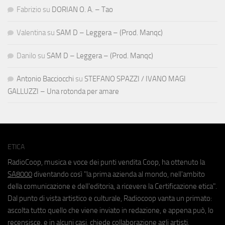
Fabrizio
su
DORIAN O. A. – Tao
Valentina
su
SAM D – Leggera – (Prod. Manqc)
Danilo
su
SAM D – Leggera – (Prod. Manqc)
Antonio Bacciocchi
su
STEFANO SPAZZI / IVANO MAGI
GALLUZZI – Una rotonda per amare
ETICA
RadioCoop, musica e voce dei punti vendita Coop, ha ottenuto la
SA8000
diventando così "la prima azienda al mondo, nell'ambito
della comunicazione e dell'editoria, a ricevere la Certificazione etica".
Dal punto di vista artistico e culturale, Radiocoop vanta un primato:
ascolta tutto quello che viene inviato in redazione, e appena può, lo
recensisce, e in alcuni casi, chiede collaborazione agli artisti.