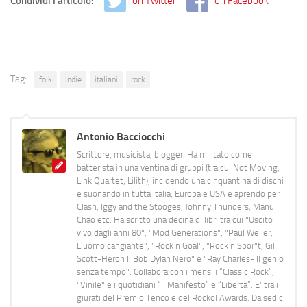
Condividi l'articolo:
on Twitter
on Facebook
Tag:
folk
indie
italiani
rock
Antonio Bacciocchi
Scrittore, musicista, blogger. Ha militato come
batterista in una ventina di gruppi (tra cui Not Moving,
Link Quartet, Lilith), incidendo una cinquantina di dischi
e suonando in tutta Italia, Europa e USA e aprendo per
Clash, Iggy and the Stooges, Johnny Thunders, Manu
Chao etc. Ha scritto una decina di libri tra cui "Uscito
vivo dagli anni 80", "Mod Generations", "Paul Weller,
L’uomo cangiante", "Rock n Goal", "Rock n Spor"t, Gil
Scott-Heron Il Bob Dylan Nero" e "Ray Charles- Il genio
senza tempo". Collabora con i mensili “Classic Rock”,
"Vinile" e i quotidiani “Il Manifesto” e “Libertà”. E' tra i
giurati del Premio Tenco e del Rockol Awards. Da sedici