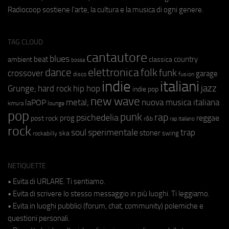
Radiocoop sostiene l'arte, la cultura e la musica di ogni genere.
TAG CLOUD
cantautore
blues
beat
country
ambient
classica
bossa
elettronica
dance
folk
funk
crossover
garage
fusion
disco
indie
italiani
jazz
hip hop
Grunge;
hard rock
indie pop
new wave
metal;
nuova musica italiana
laPOP
lounge
kimura
pop
punk
rap
psichedelia
reggae
prog
post rock
r&b
rap italiano
rock
soul
sperimentale
trap
stoner
ska
swing
rockabilly
NETIQUETTE
• Evita di URLARE. Ti sentiamo.
• Evita di scrivere lo stesso messaggio in più luoghi. Ti leggiamo.
• Evita in luoghi pubblici (forum, chat, community) polemiche e
questioni personali.