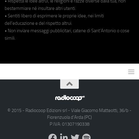
• Rispetta le idee altrui, le religioni e razze diverse dalla tua, non
bestemmiare né insultare altri utenti.
• Sentiti libero di esprimere le proprie idee, nei limiti
dell'educazione e del rispetto altrui.
• Non inviare messaggi pubblicitari, catene di Sant'Antonio o cose
simili.
© 2015 - Radiocoop Edizioni srl - Viale Giacomo Matteotti, 36/b -
Fiorenzuola d'Arda (PC)
P.IVA: 01307190338