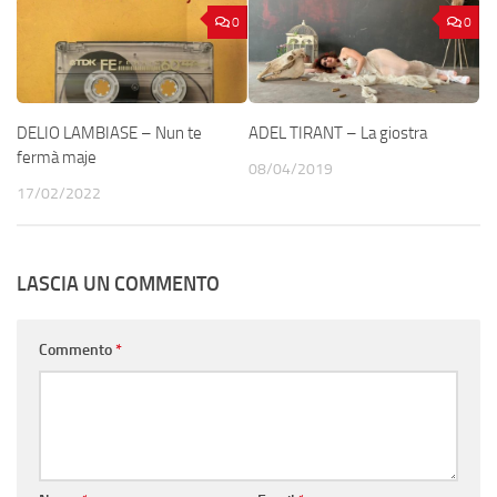
0
0
DELIO LAMBIASE – Nun te
ADEL TIRANT – La giostra
fermà maje
08/04/2019
17/02/2022
LASCIA UN COMMENTO
Commento
*