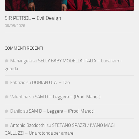
SIR PETROL – Evil Design
06/08/2026
COMMENTI RECENTI
Mariangela
su
SELLY BABY MODELLA ITALIA – Luna lei mi
guarda
Fabrizio
su
DORIAN O. A. – Tao
Valentina
su
SAM D – Leggera – (Prod. Manqc)
Danilo
su
SAM D – Leggera – (Prod. Manqc)
Antonio Bacciocchi
su
STEFANO SPAZZI / IVANO MAGI
GALLUZZI – Una rotonda per amare