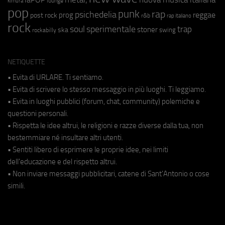
lounge
kimura
pop
punk
rap
psichedelia
reggae
prog
post rock
r&b
rap italiano
rock
soul
sperimentale
trap
stoner
ska
swing
rockabilly
NETIQUETTE
• Evita di URLARE. Ti sentiamo.
• Evita di scrivere lo stesso messaggio in più luoghi. Ti leggiamo.
• Evita in luoghi pubblici (forum, chat, community) polemiche e
questioni personali.
• Rispetta le idee altrui, le religioni e razze diverse dalla tua, non
bestemmiare né insultare altri utenti.
• Sentiti libero di esprimere le proprie idee, nei limiti
dell'educazione e del rispetto altrui.
• Non inviare messaggi pubblicitari, catene di Sant'Antonio o cose
simili.