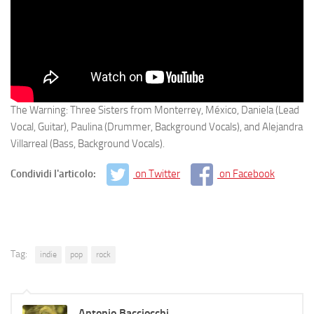
The Warning: Three Sisters from Monterrey, México, Daniela (Lead
Vocal, Guitar), Paulina (Drummer, Background Vocals), and Alejandra
Villarreal (Bass, Background Vocals).
Condividi l'articolo:
on Twitter
on Facebook
Tag:
indie
pop
rock
Antonio Bacciocchi