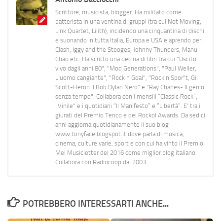
Scrittore, musicista, blogger. Ha militato come
batterista in una ventina di gruppi (tra cui Not Moving,
Link Quartet, Lilith), incidendo una cinquantina di dischi
e suonando in tutta Italia, Europa e USA e aprendo per
Clash, Iggy and the Stooges, Johnny Thunders, Manu
Chao etc. Ha scritto una decina di libri tra cui "Uscito
vivo dagli anni 80", "Mod Generations", "Paul Weller,
L’uomo cangiante", "Rock n Goal", "Rock n Spor"t, Gil
Scott-Heron Il Bob Dylan Nero" e "Ray Charles- Il genio
senza tempo". Collabora con i mensili “Classic Rock”,
"Vinile" e i quotidiani “Il Manifesto” e “Libertà”. E' tra i
giurati del Premio Tenco e del Rockol Awards. Da sedici
anni aggiorna quotidianamente il suo blog
www.tonyface.blogspot.it dove parla di musica,
cinema, culture varie, sport e con cui ha vinto il Premio
Mei Musicletter del 2016 come miglior blog italiano.
Collabora con Radiocoop dal 2003.
POTREBBERO INTERESSARTI ANCHE...