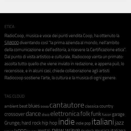
ETICA
RadioCoop, musica e voce dei punti vendita Coop, ha ottenuto la
SA8000
diventando così "la prima azienda al mondo, nell'ambito
della comunicazione e dell'editoria, a ricevere la Certificazione etica".
Dal punto di vista artistico e culturale, Radiocoop vanta un primato:
ascolta tutto quello che viene inviato in redazione, e appena può, lo
recensisce, e in alcuni casi, chiede collaborazione agli artisti.
Radiocoop sostiene l'arte, la cultura e la musica di ogni genere.
TAG CLOUD
cantautore
blues
beat
country
ambient
classica
bossa
elettronica
dance
folk
funk
crossover
garage
fusion
disco
indie
italiani
jazz
hip hop
Grunge;
hard rock
indie pop
new wave
metal;
nuova musica italiana
laPOP