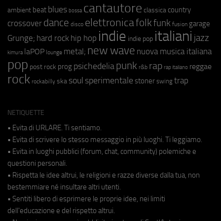
cantautore
blues
beat
country
ambient
classica
bossa
elettronica
dance
folk
funk
crossover
garage
fusion
disco
indie
italiani
jazz
hip hop
Grunge;
hard rock
indie pop
new wave
metal;
nuova musica italiana
laPOP
lounge
kimura
pop
punk
rap
psichedelia
reggae
prog
post rock
r&b
rap italiano
rock
soul
sperimentale
trap
stoner
ska
swing
rockabilly
NETIQUETTE
• Evita di URLARE. Ti sentiamo.
• Evita di scrivere lo stesso messaggio in più luoghi. Ti leggiamo.
• Evita in luoghi pubblici (forum, chat, community) polemiche e
questioni personali.
• Rispetta le idee altrui, le religioni e razze diverse dalla tua, non
bestemmiare né insultare altri utenti.
• Sentiti libero di esprimere le proprie idee, nei limiti
dell'educazione e del rispetto altrui.