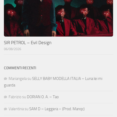
SIR PETROL – Evil Design
06/08/2026
COMMENTI RECENTI
Mariangela
su
SELLY BABY MODELLA ITALIA – Luna lei mi
guarda
Fabrizio
su
DORIAN O. A. – Tao
Valentina
su
SAM D – Leggera – (Prod. Manqc)