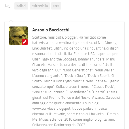
Tag:
italiani
psichedelia
rock
Antonio Bacciocchi
Scrittore, musicista, blogger. Ha militato come
batterista in una ventina di gruppi (tra cui Not Moving,
Link Quartet, Lilith), incidendo una cinquantina di dischi
e suonando in tutta Italia, Europa e USA e aprendo per
Clash, Iggy and the Stooges, Johnny Thunders, Manu
Chao etc. Ha scritto una decina di libri tra cui "Uscito
vivo dagli anni 80", "Mod Generations", "Paul Weller,
L’uomo cangiante", "Rock n Goal", "Rock n Spor"t, Gil
Scott-Heron Il Bob Dylan Nero" e "Ray Charles- Il genio
senza tempo". Collabora con i mensili “Classic Rock”,
"Vinile" e i quotidiani “Il Manifesto” e “Libertà”. E' tra i
giurati del Premio Tenco e del Rockol Awards. Da sedici
anni aggiorna quotidianamente il suo blog
www.tonyface.blogspot.it dove parla di musica,
cinema, culture varie, sport e con cui ha vinto il Premio
Mei Musicletter del 2016 come miglior blog italiano.
Collabora con Radiocoop dal 2003.