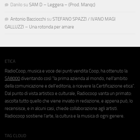
Danilo
su
SAM D – Leggera – (Prod. Manqc)
Antonio Bacciocchi
su
STEFANO SPAZZI / IVANO MAGI
GALLUZZI – Una rotonda per amare
ETICA
RadioCoop, musica e voce dei punti vendita Coop, ha ottenuto la
SA8000
diventando così "la prima azienda al mondo, nell'ambito
della comunicazione e dell'editoria, a ricevere la Certificazione etica".
Dal punto di vista artistico e culturale, Radiocoop vanta un primato:
ascolta tutto quello che viene inviato in redazione, e appena può, lo
recensisce, e in alcuni casi, chiede collaborazione agli artisti.
Radiocoop sostiene l'arte, la cultura e la musica di ogni genere.
TAG CLOUD