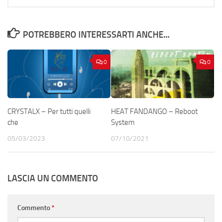
POTREBBERO INTERESSARTI ANCHE...
0
0
CRYSTALX – Per tutti quelli
HEAT FANDANGO – Reboot
che
System
05/03/2023
07/10/2021
LASCIA UN COMMENTO
Commento
*