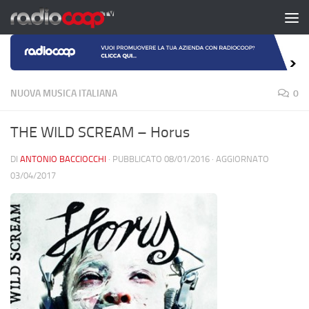
Salta al contenuto
NUOVA MUSICA ITALIANA
0
THE WILD SCREAM – Horus
DI
ANTONIO BACCIOCCHI
· PUBBLICATO
08/01/2016
· AGGIORNATO
03/04/2017