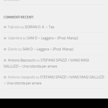
COMMENTI RECENTI
Fabrizio
su
DORIAN O. A. – Tao
Valentina
su
SAM D – Leggera – (Prod. Manqc)
Danilo
su
SAM D – Leggera – (Prod. Manqc)
Antonio Bacciocchi
su
STEFANO SPAZZI / IVANO MAGI
GALLUZZI – Una rotonda per amare
Antonio Vasapollo
su
STEFANO SPAZZI / IVANO MAGI GALLUZZI
– Una rotonda per amare