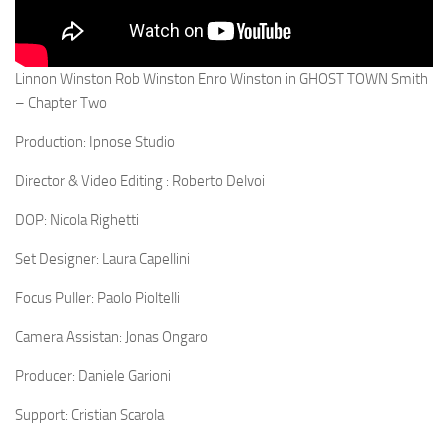
Linnon Winston Rob Winston Enro Winston in GHOST TOWN Smith
– Chapter Two
Production: Ipnose Studio
Director & Video Editing : Roberto Delvoi
DOP: Nicola Righetti
Set Designer: Laura Capellini
Focus Puller: Paolo Pioltelli
Camera Assistan: Jonas Ongaro
Producer: Daniele Garioni
Support: Cristian Scarola