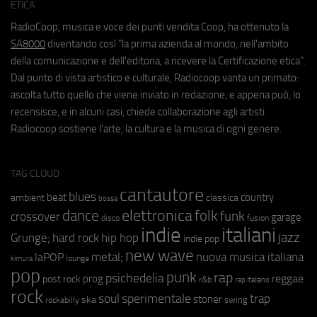
ETICA
RadioCoop, musica e voce dei punti vendita Coop, ha ottenuto la
SA8000
diventando così "la prima azienda al mondo, nell'ambito
della comunicazione e dell'editoria, a ricevere la Certificazione etica".
Dal punto di vista artistico e culturale, Radiocoop vanta un primato:
ascolta tutto quello che viene inviato in redazione, e appena può, lo
recensisce, e in alcuni casi, chiede collaborazione agli artisti.
Radiocoop sostiene l'arte, la cultura e la musica di ogni genere.
TAG CLOUD
cantautore
blues
beat
country
ambient
classica
bossa
elettronica
dance
folk
funk
crossover
garage
fusion
disco
indie
italiani
jazz
hip hop
Grunge;
hard rock
indie pop
new wave
metal;
nuova musica italiana
laPOP
lounge
kimura
pop
punk
rap
psichedelia
reggae
prog
post rock
r&b
rap italiano
rock
soul
sperimentale
trap
stoner
ska
swing
rockabilly