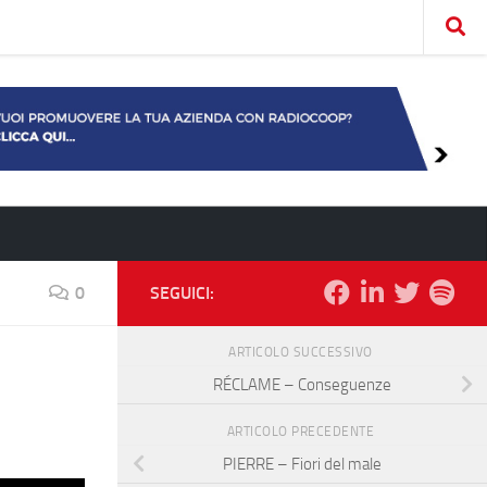
0
SEGUICI:
ARTICOLO SUCCESSIVO
RÉCLAME – Conseguenze
ARTICOLO PRECEDENTE
PIERRE – Fiori del male