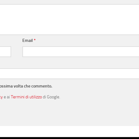
Email
*
prossima volta che commento.
cy
e ai
Termini di utilizzo
di Google.