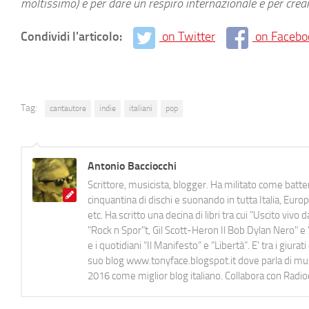
moltissimo) è per dare un respiro internazionale e per crear
Condividi l'articolo:
on Twitter
on Facebo
Tag:
cantautore
indie
italiani
pop
Antonio Bacciocchi
Scrittore, musicista, blogger. Ha militato come batter
cinquantina di dischi e suonando in tutta Italia, E
etc. Ha scritto una decina di libri tra cui "Uscito viv
"Rock n Spor"t, Gil Scott-Heron Il Bob Dylan Nero" e "
e i quotidiani “Il Manifesto” e “Libertà”. E' tra i gi
suo blog www.tonyface.blogspot.it dove parla di music
2016 come miglior blog italiano. Collabora con Radi