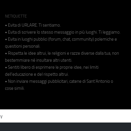
NETIQUETTE
• Evita di URLARE. Ti sentiamo.
• Evita di scrivere lo stesso messaggio in più luoghi. Ti leggiamo.
• Evita in luoghi pubblici (forum, chat, community) polemiche e
questioni personali.
• Rispetta le idee altrui, le religioni e razze diverse dalla tua, non
bestemmiare né insultare altri utenti.
• Sentiti libero di esprimere le proprie idee, nei limiti
dell'educazione e del rispetto altrui.
• Non inviare messaggi pubblicitari, catene di Sant'Antonio o
cose simili.
cy