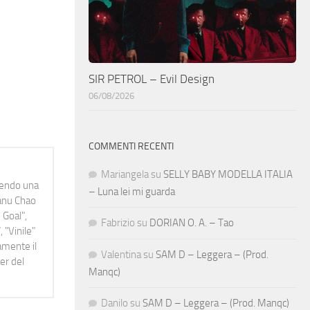
SIR PETROL – Evil Design
06/08/2026
COMMENTI RECENTI
Mariangela
su
SELLY BABY MODELLA ITALIA
idendo una
– Luna lei mi guarda
Manu Chao
 Goal",
Fabrizio
su
DORIAN O. A. – Tao
 "Vinile"
namente il
Valentina
su
SAM D – Leggera – (Prod.
er del
Manqc)
Danilo
su
SAM D – Leggera – (Prod. Manqc)