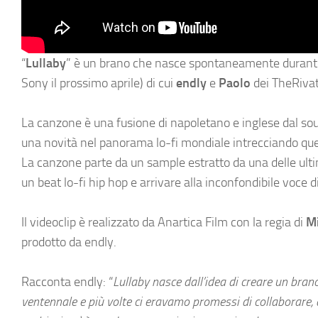
“
Lullaby
” è un brano che nasce spontaneamente durante l
Sony il prossimo aprile) di cui
endly
e
Paolo
dei TheRivati
La canzone è una fusione di napoletano e inglese dal sou
una novità nel panorama lo-fi mondiale intrecciando que
La canzone parte da un sample estratto da una delle ulti
un beat lo-fi hip hop e arrivare alla inconfondibile voce d
Il videoclip è realizzato da Anartica Film con la regia di
Mi
prodotto da endly.
Racconta endly: “
Lullaby nasce dall’idea di creare un brano
ventennale e più volte ci eravamo promessi di collaborare, 