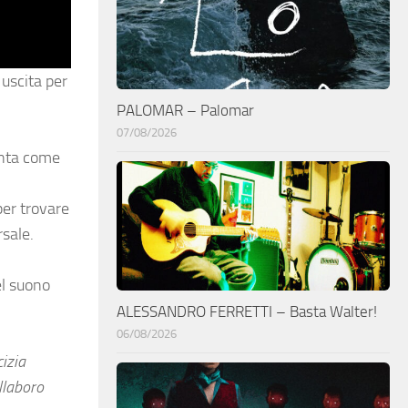
uscita per
PALOMAR – Palomar
07/08/2026
enta come
per trovare
sale.
el suono
ALESSANDRO FERRETTI – Basta Walter!
06/08/2026
cizia
llaboro