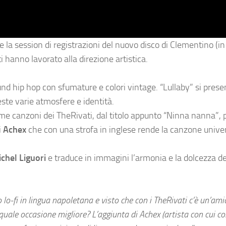
a session di registrazioni del nuovo disco di Clementino (in 
 hanno lavorato alla direzione artistica.
nd hip hop con sfumature e colori vintage. “Lullaby” si pres
ste varie atmosfere e identità.
me canzoni dei TheRivati, dal titolo appunto “Ninna nanna”, 
i
Achex
che con una strofa in inglese rende la canzone univer
chel Liguori
e traduce in immagini l’armonia e la dolcezza d
 lo-fi in lingua napoletana e visto che con i TheRivati c’è un’ami
quale occasione migliore? L’aggiunta di Achex (artista con cui co