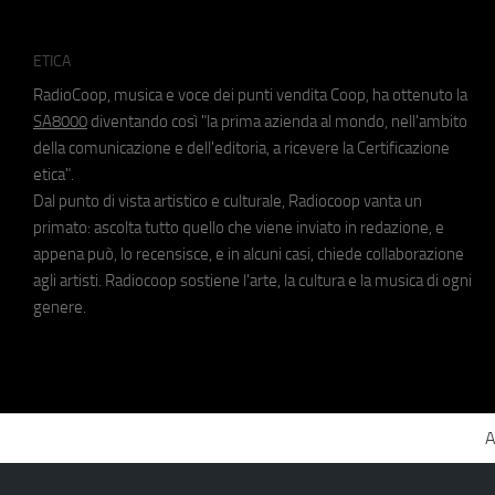
ETICA
RadioCoop, musica e voce dei punti vendita Coop, ha ottenuto la
SA8000
diventando così "la prima azienda al mondo, nell'ambito
della comunicazione e dell'editoria, a ricevere la Certificazione
etica".
Dal punto di vista artistico e culturale, Radiocoop vanta un
primato: ascolta tutto quello che viene inviato in redazione, e
appena può, lo recensisce, e in alcuni casi, chiede collaborazione
agli artisti. Radiocoop sostiene l'arte, la cultura e la musica di ogni
genere.
A