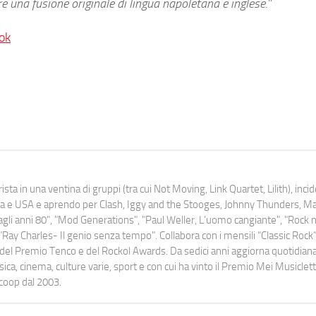
e una fusione originale di lingua napoletana e inglese
.”
ok
ista in una ventina di gruppi (tra cui Not Moving, Link Quartet, Lilith), inc
uropa e USA e aprendo per Clash, Iggy and the Stooges, Johnny Thunders, 
o dagli anni 80", "Mod Generations", "Paul Weller, L’uomo cangiante", "Rock n
Ray Charles- Il genio senza tempo". Collabora con i mensili “Classic Rock”,
urati del Premio Tenco e del Rockol Awards. Da sedici anni aggiorna quotidia
a, cinema, culture varie, sport e con cui ha vinto il Premio Mei Musiclett
ocoop dal 2003.