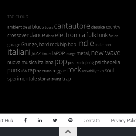
TAG CLOUD
cantautore
blues
beat
country
ambient
classica
bossa
elettronica
dance
folk
funk
crossover
fusion
disco
indie
hip hop
Grunge;
hard rock
garage
indie pop
italiani
new wave
jazz
metal;
laPOP
lounge
kimura
pop
psichedelia
nuova musica italiana
prog
post rock
rock
punk
rap
soul
reggae
ska
r&b
rockabilly
rap italiano
sperimentale
trap
stoner
swing
rt Hub
Contatti
Privacy Poli