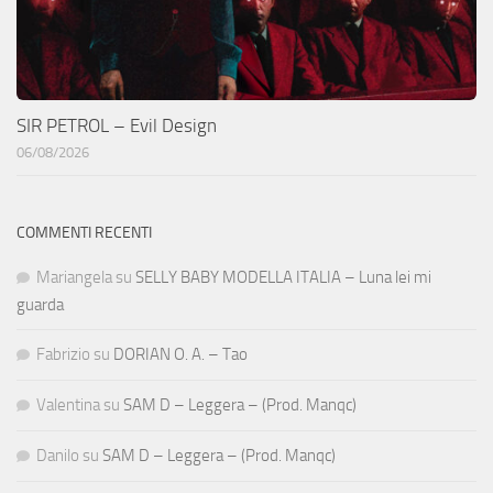
SIR PETROL – Evil Design
06/08/2026
COMMENTI RECENTI
Mariangela
su
SELLY BABY MODELLA ITALIA – Luna lei mi
guarda
Fabrizio
su
DORIAN O. A. – Tao
Valentina
su
SAM D – Leggera – (Prod. Manqc)
Danilo
su
SAM D – Leggera – (Prod. Manqc)