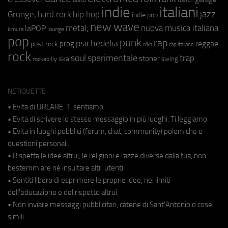
indie
italiani
jazz
hip hop
Grunge;
hard rock
indie pop
new wave
metal;
nuova musica italiana
laPOP
lounge
kimura
pop
punk
rap
psichedelia
reggae
prog
post rock
r&b
rap italiano
rock
soul
sperimentale
trap
stoner
ska
swing
rockabilly
NETIQUETTE
• Evita di URLARE. Ti sentiamo.
• Evita di scrivere lo stesso messaggio in più luoghi. Ti leggiamo.
• Evita in luoghi pubblici (forum, chat, community) polemiche e
questioni personali.
• Rispetta le idee altrui, le religioni e razze diverse dalla tua, non
bestemmiare né insultare altri utenti.
• Sentiti libero di esprimere le proprie idee, nei limiti
dell'educazione e del rispetto altrui.
• Non inviare messaggi pubblicitari, catene di Sant'Antonio o cose
simili.