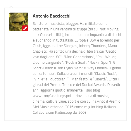
Antonio Bacciocchi
Scrittore, musicista, blogger. Ha militato come
batterista in una ventina di gruppi (tra cui Not Moving,
Link Quartet, Lilith), incidendo una cinquantina di dischi
e suonando in tutta Italia, Europa e USA e aprendo per
Clash, Iggy and the Stooges, Johnny Thunders, Manu
Chao etc. Ha scritto una decina di libri tra cui "Uscito
vivo dagli anni 80", "Mod Generations", "Paul Weller,
L’uomo cangiante", "Rock n Goal", "Rock n Spor"t, Gil
Scott-Heron Il Bob Dylan Nero" e "Ray Charles- Il genio
senza tempo". Collabora con i mensili “Classic Rock”,
"Vinile" e i quotidiani “Il Manifesto” e “Libertà”. E' tra i
giurati del Premio Tenco e del Rockol Awards. Da sedici
anni aggiorna quotidianamente il suo blog
www.tonyface.blogspot.it dove parla di musica,
cinema, culture varie, sport e con cui ha vinto il Premio
Mei Musicletter del 2016 come miglior blog italiano.
Collabora con Radiocoop dal 2003.