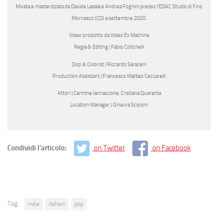
Mixata e masterizzata da Davide Lasala e Andrea Fognini presso l’EDAC Studio di Fino
Mornasco (CO) a settembre 2020.
Video prodotto da Video Ex Machina
Regia & Editing | Fabio Cotichelli
Dop & Colorist | Riccardo Saraceni
Production Assistant | Francesco Matteo Ceccarelli
Attori | Carmine Iannaccone, Cristiana Quaranta
Location Manager | Ginevra Scipioni
Condividi l'articolo:
on Twitter
on Facebook
Tag:
indie
italiani
pop