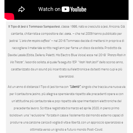
Il Tipo di Jesi
è
Tommaso Sampaolesi
, classe 1986, nato e cresciuto a Jesi, Ancona. Già
cantante, chitarrista e compositore dei
.cora.
– che nel 2009 hanno pubblicato per
Jestrai
“L’aria che respiro soffoca”
– nel 2016 Tommaso decide di mettersi in proprio e di
raccogliere il materiale scritto negli anni per farne un disco da solista. Prodotto da
Davide Lasala (Edda, Dellera, Paletti, His Electro Blue Voice) esce nel 2018
“Pranzo Rock in
Via Trieste”
, l’esordio solista, al quale fa seguito l’EP
“Yeah Yeah Jesi!!”
dello scorso anno,
caratterizzato da un sound più incentrato sull’elettronica e da testi meno cupi e più
speranzosi.
Ad un anno di distanza Il Tipo di Jesi torna con
“Libertà”
, singolo che traccia una nuova via
per il cantautore jesino, più allegra e spensierata rispetto alle precedenti opere e con
un’attitudine più cantautorale e pop rispetto alle sperimentazioni elettroniche del
precedente lavoro. Scritta e registrata tra marzo ed aprile 2020, in pieno primo
lockdown: una “reclusione” forzata in casa e l’isolamento dal mondo esterno capaci di
produrre una canzone carica di voglia di vita e libertà, con un approccio speranzoso e
ottimista verso un ignoto e futuro mondo Post-Covid.