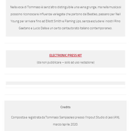
Nella voce di Tommaso è senz’altro distinguibile una vena grunge, ma nella musica si
possono riconoscere influenze variegate che partono dai Beatles, passano per Neil
Young per arrivare fino ad Elliott Smith e Flaming Lips, senza escludere i nostri Rino
Gaetano e Lucio Dalla e un certo cantautorato italiano contemporaneo.
ELECTRONIC PRESS KIT
(da non pubblicare – solo ad uso redazione)
Credits
Composta e registrata da Tommaso Sampaolesi presso l’Inpout Studio di Jesi (AN),
marzo/aprile 2020.