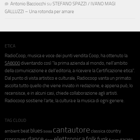
Antonio Bacciocchi
su
STEFANO SPAZZI / IVANO MAGI
GALLUZZI – Una rotonda per amare
ETICA
RadioCoop, musica e voce dei punti vendita Coop, ha ottenuto la
SA8000
diventando così "la prima azienda al mondo, nell'ambito
della comunicazione e dell'editoria, a ricevere la Certificazione etica".
Dal punto di vista artistico e culturale, Radiocoop vanta un primato:
ascolta tutto quello che viene inviato in redazione, e appena può, lo
recensisce, e in alcuni casi, chiede collaborazione agli artisti.
Radiocoop sostiene l'arte, la cultura e la musica di ogni genere.
TAG CLOUD
cantautore
blues
beat
country
ambient
classica
bossa
elettronica
dance
folk
funk
crossover
garage
fusion
disco