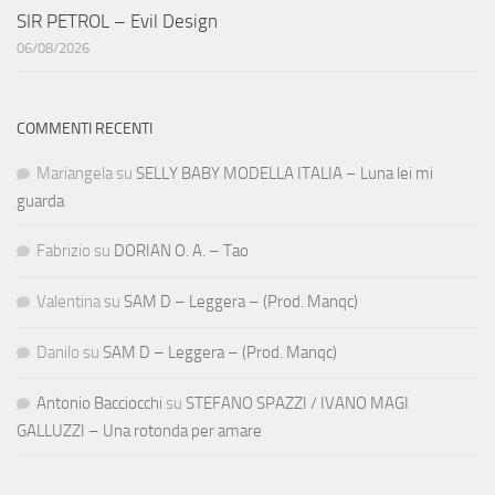
SIR PETROL – Evil Design
06/08/2026
COMMENTI RECENTI
Mariangela
su
SELLY BABY MODELLA ITALIA – Luna lei mi
guarda
Fabrizio
su
DORIAN O. A. – Tao
Valentina
su
SAM D – Leggera – (Prod. Manqc)
Danilo
su
SAM D – Leggera – (Prod. Manqc)
Antonio Bacciocchi
su
STEFANO SPAZZI / IVANO MAGI
GALLUZZI – Una rotonda per amare