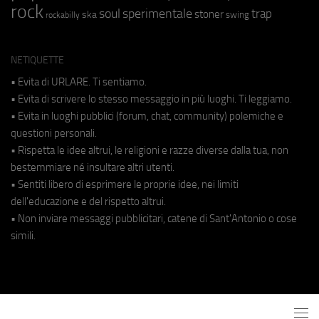
rock
soul
sperimentale
trap
stoner
ska
swing
rockabilly
NETIQUETTE
• Evita di URLARE. Ti sentiamo.
• Evita di scrivere lo stesso messaggio in più luoghi. Ti leggiamo.
• Evita in luoghi pubblici (forum, chat, community) polemiche e
questioni personali.
• Rispetta le idee altrui, le religioni e razze diverse dalla tua, non
bestemmiare né insultare altri utenti.
• Sentiti libero di esprimere le proprie idee, nei limiti
dell'educazione e del rispetto altrui.
• Non inviare messaggi pubblicitari, catene di Sant'Antonio o cose
simili.