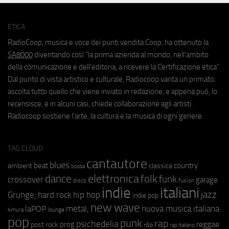
ETICA
RadioCoop, musica e voce dei punti vendita Coop, ha ottenuto la
SA8000
diventando così "la prima azienda al mondo, nell'ambito
della comunicazione e dell'editoria, a ricevere la Certificazione etica".
Dal punto di vista artistico e culturale, Radiocoop vanta un primato:
ascolta tutto quello che viene inviato in redazione, e appena può, lo
recensisce, e in alcuni casi, chiede collaborazione agli artisti.
Radiocoop sostiene l'arte, la cultura e la musica di ogni genere.
TAG CLOUD
cantautore
blues
beat
country
ambient
classica
bossa
elettronica
dance
folk
funk
crossover
garage
fusion
disco
indie
italiani
jazz
hip hop
Grunge;
hard rock
indie pop
new wave
metal;
nuova musica italiana
laPOP
lounge
kimura
pop
punk
rap
psichedelia
reggae
prog
post rock
r&b
rap italiano