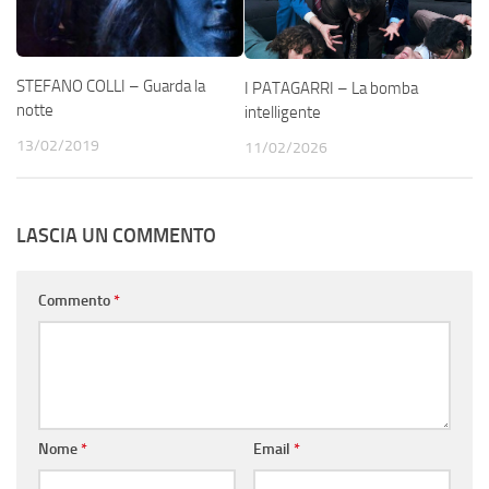
STEFANO COLLI – Guarda la
I PATAGARRI – La bomba
notte
intelligente
13/02/2019
11/02/2026
LASCIA UN COMMENTO
Commento
*
Nome
*
Email
*