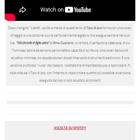
Dopo il singolo “
Libertà
”, uscito a marzo di quest’anno,
Il Tipo di Jesi
torna con una cover,
omaggio a una canzone a cui è particolarmente legato e che esegue sempre nei suoi
live,
“Mio fratello è figlio unico”
di
Rino Gaetano
: un artista, il cantautore calabrese, di cui
Tommaso adora da sempre personalità e capacità di scrittura. Una cover dal sound
acustico minimale, increspata da ben dosati interventi di strumenti elettronici. È una
versione piuttosto “nuda” del classico, rivisitata tra immediatezza pop e sporcizia lo-fi,
nello stile de Il Tipo di Jesi, con l’intento di rispecchiare quanto più possibile la versione
eseguita dal vivo in solo acustico ai concerti.
ASCOLTA SU SPOTIFY