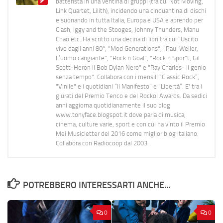
batterista in una ventina di gruppi (tra cui Not Moving,
Link Quartet, Lilith), incidendo una cinquantina di dischi
e suonando in tutta Italia, Europa e USA e aprendo per
Clash, Iggy and the Stooges, Johnny Thunders, Manu
Chao etc. Ha scritto una decina di libri tra cui "Uscito
vivo dagli anni 80", "Mod Generations", "Paul Weller,
L’uomo cangiante", "Rock n Goal", "Rock n Spor"t, Gil
Scott-Heron Il Bob Dylan Nero" e "Ray Charles- Il genio
senza tempo". Collabora con i mensili “Classic Rock”,
"Vinile" e i quotidiani “Il Manifesto” e “Libertà”. E' tra i
giurati del Premio Tenco e del Rockol Awards. Da sedici
anni aggiorna quotidianamente il suo blog
www.tonyface.blogspot.it dove parla di musica,
cinema, culture varie, sport e con cui ha vinto il Premio
Mei Musicletter del 2016 come miglior blog italiano.
Collabora con Radiocoop dal 2003.
POTREBBERO INTERESSARTI ANCHE...
0
0