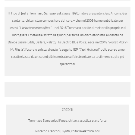
Il Tipo di Jesi
è
Tommaso Sampaolesi
, classe 1986, nato e cresciuto a Jesi, Ancona. Già
cantante, chitarrista e compositore dei .cora – che nel 2009 hanno pubblicato per
Jestrai
“L’aria che respiro soffoca”
– nel 2016 Tommaso decide di mettersi in proprio e di
raccogliere il materiale scritto negli anni per farne un disco da solista. Prodotto da
Davide Lasala (Edda, Dellera, Paletti, His Electro Blue Voice) esce nel 2018
“Pranzo Rock in
Via Trieste”
, l’esordio solista, al quale fa seguito l’EP
“Yeah Yeah Jesi!!”
dello scorso anno,
caratterizzato da un sound più incentrato sull’elettronica e da testi meno cupi e più
speranzosi.
CREDITI
Tommaso Sampaolesi | Voce, chitarra acustica, pianoforte
Riccardo Franconi | Synth, chitarra elettrica, cori