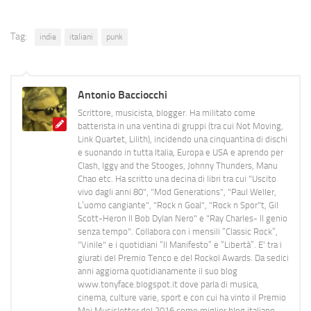
Tag:
indie
italiani
punk
Antonio Bacciocchi
Scrittore, musicista, blogger. Ha militato come
batterista in una ventina di gruppi (tra cui Not Moving,
Link Quartet, Lilith), incidendo una cinquantina di dischi
e suonando in tutta Italia, Europa e USA e aprendo per
Clash, Iggy and the Stooges, Johnny Thunders, Manu
Chao etc. Ha scritto una decina di libri tra cui "Uscito
vivo dagli anni 80", "Mod Generations", "Paul Weller,
L’uomo cangiante", "Rock n Goal", "Rock n Spor"t, Gil
Scott-Heron Il Bob Dylan Nero" e "Ray Charles- Il genio
senza tempo". Collabora con i mensili “Classic Rock”,
"Vinile" e i quotidiani “Il Manifesto” e “Libertà”. E' tra i
giurati del Premio Tenco e del Rockol Awards. Da sedici
anni aggiorna quotidianamente il suo blog
www.tonyface.blogspot.it dove parla di musica,
cinema, culture varie, sport e con cui ha vinto il Premio
Mei Musicletter del 2016 come miglior blog italiano.