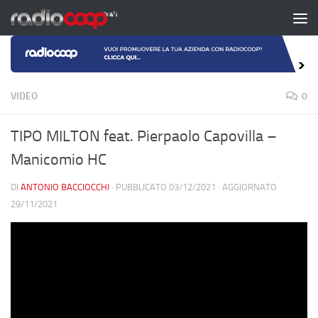
Salta al contenuto
VIDEO
0
TIPO MILTON feat. Pierpaolo Capovilla –
Manicomio HC
DI
ANTONIO BACCIOCCHI
· PUBBLICATO
03/12/2021
· AGGIORNATO
29/11/2021