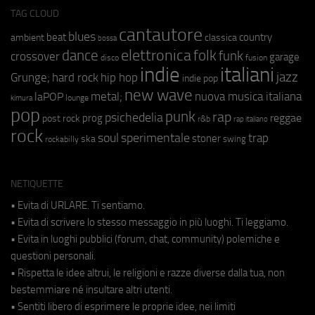
TAG CLOUD
cantautore
blues
beat
country
ambient
classica
bossa
elettronica
dance
folk
funk
crossover
garage
fusion
disco
indie
italiani
jazz
hip hop
Grunge;
hard rock
indie pop
new wave
metal;
nuova musica italiana
laPOP
lounge
kimura
pop
punk
rap
psichedelia
reggae
prog
post rock
r&b
rap italiano
rock
soul
sperimentale
trap
stoner
ska
swing
rockabilly
NETIQUETTE
• Evita di URLARE. Ti sentiamo.
• Evita di scrivere lo stesso messaggio in più luoghi. Ti leggiamo.
• Evita in luoghi pubblici (forum, chat, community) polemiche e
questioni personali.
• Rispetta le idee altrui, le religioni e razze diverse dalla tua, non
bestemmiare né insultare altri utenti.
• Sentiti libero di esprimere le proprie idee, nei limiti