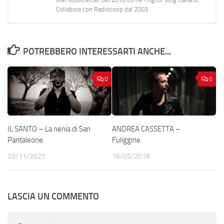
Collabora con Radiocoop dal 2003.
POTREBBERO INTERESSARTI ANCHE...
0
0
IL SANTO – La nenia di San
ANDREA CASSETTA –
Pantaleone
Fuliggine
20/11/2025
16/05/2018
LASCIA UN COMMENTO