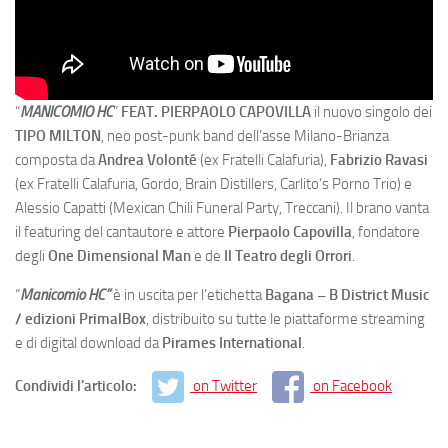
“
MANICOMIO HC
”
FEAT. PIERPAOLO CAPOVILLA
il nuovo singolo dei
TIPO MILTON
, neo post-punk band dell’asse Milano-Brianza
composta da
Andrea Volonté
(ex Fratelli Calafuria),
Fabrizio Ravasi
(ex Fratelli Calafuria, Gordo, Brain Distillers, Carlito’s Porno Trio) e
Alessio Capatti (Mexican Chili Funeral Party, Treccani). Il brano vanta
il featuring del cantautore e attore
Pierpaolo Capovilla
, fondatore
degli
One Dimensional Man
e de
Il Teatro d
egli Orrori
.
“
Manicomio HC”
è in uscita per l’etichetta
Bagana – B District Music
/ edizioni PrimalBox
, distribuito su tutte le piattaforme streaming
e di digital download da
Pirames International
.
Condividi l'articolo:
on Twitter
on Facebook