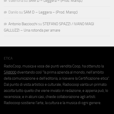
Valentina
su
SAM D – Leggera – (Prod. Manqc)
Danilo
su
SAM D – Leggera – (Prod. Manqc)
Antonio Bacciocchi
su
STEFANO SPAZZI / IVANO MAGI
GALLUZZI – Una rotonda per amare
ETICA
RadioCoop, musica e voce dei punti vendita Coop, ha ottenuto la
SA8000
diventando così "la prima azienda al mondo, nell'ambito
della comunicazione e dell'editoria, a ricevere la Certificazione etica".
Dal punto di vista artistico e culturale, Radiocoop vanta un primato:
ascolta tutto quello che viene inviato in redazione, e appena può, lo
recensisce, e in alcuni casi, chiede collaborazione agli artisti.
Radiocoop sostiene l'arte, la cultura e la musica di ogni genere.