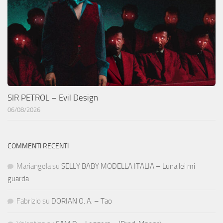
SIR PETROL – Evil Design
06/08/2026
COMMENTI RECENTI
Mariangela
su
SELLY BABY MODELLA ITALIA – Luna lei mi
guarda
Fabrizio
su
DORIAN O. A. – Tao