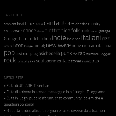
TAG CLOUD
cantautore
blues
beat
country
ambient
classica
bossa
elettronica
dance
folk
funk
crossover
garage
fusion
disco
indie
italiani
jazz
hip hop
Grunge;
hard rock
indie pop
new wave
metal;
nuova musica italiana
laPOP
lounge
kimura
pop
punk
rap
psichedelia
reggae
prog
post rock
r&b
rap italiano
rock
soul
sperimentale
trap
stoner
ska
swing
rockabilly
NETIQUETTE
• Evita di URLARE. Ti sentiamo.
• Evita di scrivere lo stesso messaggio in più luoghi. Ti leggiamo.
• Evita in luoghi pubblici (forum, chat, community) polemiche e
questioni personali.
• Rispetta le idee altrui, le religioni e razze diverse dalla tua, non