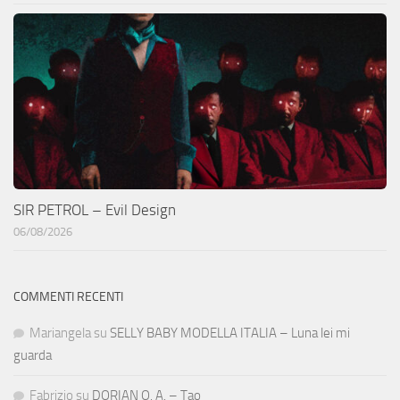
SIR PETROL – Evil Design
06/08/2026
COMMENTI RECENTI
Mariangela
su
SELLY BABY MODELLA ITALIA – Luna lei mi
guarda
Fabrizio
su
DORIAN O. A. – Tao