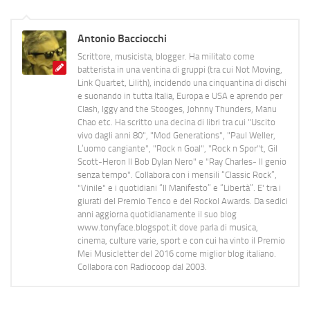
Antonio Bacciocchi
Scrittore, musicista, blogger. Ha militato come
batterista in una ventina di gruppi (tra cui Not Moving,
Link Quartet, Lilith), incidendo una cinquantina di dischi
e suonando in tutta Italia, Europa e USA e aprendo per
Clash, Iggy and the Stooges, Johnny Thunders, Manu
Chao etc. Ha scritto una decina di libri tra cui "Uscito
vivo dagli anni 80", "Mod Generations", "Paul Weller,
L’uomo cangiante", "Rock n Goal", "Rock n Spor"t, Gil
Scott-Heron Il Bob Dylan Nero" e "Ray Charles- Il genio
senza tempo". Collabora con i mensili “Classic Rock”,
"Vinile" e i quotidiani “Il Manifesto” e “Libertà”. E' tra i
giurati del Premio Tenco e del Rockol Awards. Da sedici
anni aggiorna quotidianamente il suo blog
www.tonyface.blogspot.it dove parla di musica,
cinema, culture varie, sport e con cui ha vinto il Premio
Mei Musicletter del 2016 come miglior blog italiano.
Collabora con Radiocoop dal 2003.