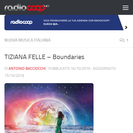
Salta al contenuto
NUOVA MUSICA ITALIANA
1
TIZIANA FELLE – Boundaries
DI
ANTONIO BACCIOCCHI
· PUBBLICATO
16/10/2019
· AGGIORNATO
15/10/2019