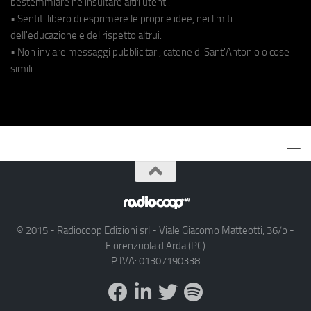
bestemmiare né insultare altri utenti.
• Sentiti libero di esprimere le proprie idee, nei limiti
dell'educazione e del rispetto altrui.
• Non inviare messaggi pubblicitari, catene di Sant'Antonio o cose
simili.
© 2015 - Radiocoop Edizioni srl - Viale Giacomo Matteotti, 36/b -
Fiorenzuola d'Arda (PC)
P.IVA: 01307190338