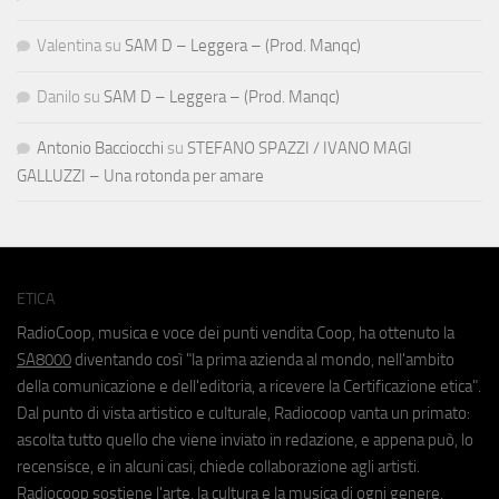
Valentina
su
SAM D – Leggera – (Prod. Manqc)
Danilo
su
SAM D – Leggera – (Prod. Manqc)
Antonio Bacciocchi
su
STEFANO SPAZZI / IVANO MAGI
GALLUZZI – Una rotonda per amare
ETICA
RadioCoop, musica e voce dei punti vendita Coop, ha ottenuto la
SA8000
diventando così "la prima azienda al mondo, nell'ambito
della comunicazione e dell'editoria, a ricevere la Certificazione etica".
Dal punto di vista artistico e culturale, Radiocoop vanta un primato:
ascolta tutto quello che viene inviato in redazione, e appena può, lo
recensisce, e in alcuni casi, chiede collaborazione agli artisti.
Radiocoop sostiene l'arte, la cultura e la musica di ogni genere.