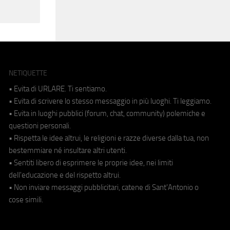
NETIQUETTE
• Evita di URLARE. Ti sentiamo.
• Evita di scrivere lo stesso messaggio in più luoghi. Ti leggiamo.
• Evita in luoghi pubblici (forum, chat, community) polemiche e
questioni personali.
• Rispetta le idee altrui, le religioni e razze diverse dalla tua, non
bestemmiare né insultare altri utenti.
• Sentiti libero di esprimere le proprie idee, nei limiti
dell'educazione e del rispetto altrui.
• Non inviare messaggi pubblicitari, catene di Sant'Antonio o
cose simili.