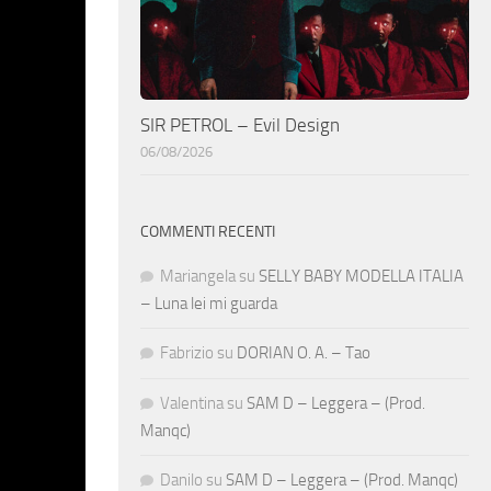
SIR PETROL – Evil Design
06/08/2026
COMMENTI RECENTI
Mariangela
su
SELLY BABY MODELLA ITALIA
– Luna lei mi guarda
Fabrizio
su
DORIAN O. A. – Tao
Valentina
su
SAM D – Leggera – (Prod.
Manqc)
Danilo
su
SAM D – Leggera – (Prod. Manqc)