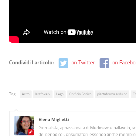
Condividi l'articolo:
on Twitter
on Facebo
Tag:
Acito
Kraftwerk
Lego
Opificio Sonico
piattaforma arduino
T
Elena Miglietti
Giornalista, appassionata di Medioevo e pallavolo, 
del periodico Consumatori, essendo anche membro de