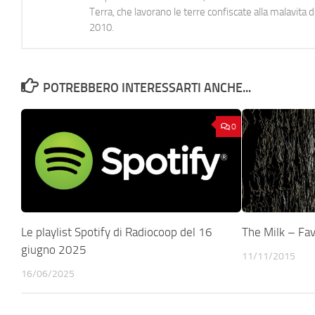
Terra, che lavorano le terre confiscate alla malavita 
2010.
POTREBBERO INTERESSARTI ANCHE...
0
Le playlist Spotify di Radiocoop del 16
The Milk – Fa
giugno 2025
11/11/2015
16/06/2025