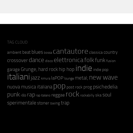
TAG CLOUD
cantautore
blues
beat
country
ambient
classica
bossa
elettronica
dance
folk
funk
crossover
fusion
disco
indie
hip hop
Grunge;
hard rock
garage
indie pop
italiani
new wave
jazz
metal;
laPOP
lounge
kimura
pop
psichedelia
nuova musica italiana
prog
post rock
rock
punk
rap
soul
reggae
ska
r&b
rockabilly
rap italiano
sperimentale
trap
stoner
swing