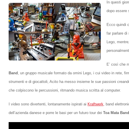
In questi gior
dopo essere s
Ecco quindi c
far parlare di
Lego, mentre,
personalmente 
E’ così che m
Band
, un gruppo musicale formato da omini Lego, i cui video in rete, fi
strumenti e di giocattoli, Acito ha messo insieme le sue passioni creando
che colpiscono le percussioni, ritmando musica scritta al computer.
I video sono divertenti, lontanamente ispirati ai
Kraftwerk
, band elettroni
dell’azienda danese e porre le basi per un futuro tour dei
Toa Mata Ban