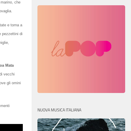
 marino, che
ovaglia.
tate e torna a
e pezzettini di
iglie,
oa Mata
di vecchi
ove gli omini
limenti
NUOVA MUSICA ITALIANA