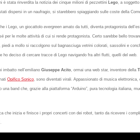
ni è stata rinverdita la notizia dei cinque milioni di pezzettini
Lego
, a soggetto
tati dispersi in un naufragio, si starebbero spiaggiando sulle coste della Corn
he i Lego, un giocattolo
evergreen
amato da tutti, diventa protagonista dell’es
 sé per le molte attività di cui si rende protagonista. Certo sarebbe bello trovar
 piedi a mollo si raccolgono sul bagnasciuga vetrini colorati, sassolini e conch
ho deciso di cercare tracce di Lego navigando fra altri flutti, quelli del web.
i imbatto nell’emiliano
Giuseppe Acito
, ormai una web star, inventore della
T
rmati
Opifico Sonico
, sono diventati virali. Appassionato di musica elettronica, 
 una band che, grazie alla piattaforma “Arduino”, pura tecnologia italiana, mu
ca che inizia e finisce i propri concerti con dei robot, tanto da ricevere i comp
d
.