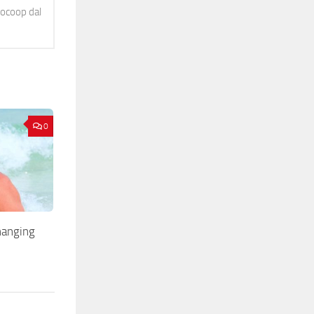
diocoop dal
0
hanging