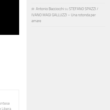
Antonio Bacciocchi
su
STEFANO SPAZZI /
IVANO MAGI GALLUZZI – Una rotonda per
amare
montese
e Libera