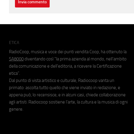
ETICA
RadioCoop, musica e voce dei punti vendita Coop, ha ottenuto la
SA8000
diventando così "la prima azienda al mondo, nell'ambito
della comunicazione e dell'editoria, a ricevere la Certificazione
etica".
Dal punto di vista artistico e culturale, Radiocoop vanta un
primato: ascolta tutto quello che viene inviato in redazione, e
appena può, lo recensisce, e in alcuni casi, chiede collaborazione
agli artisti. Radiocoop sostiene l'arte, la cultura e la musica di ogni
genere.