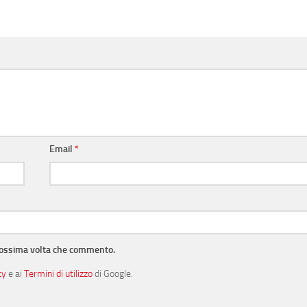
Email
*
prossima volta che commento.
cy
e ai
Termini di utilizzo
di Google.