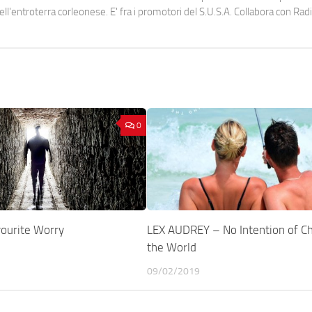
dell'entroterra corleonese. E' fra i promotori del S.U.S.A. Collabora con Ra
0
vourite Worry
LEX AUDREY – No Intention of C
the World
09/02/2019