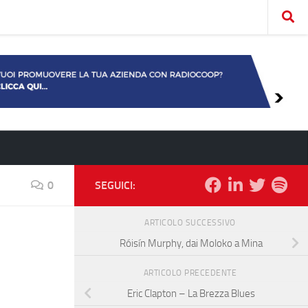
0
SEGUICI:
ARTICOLO SUCCESSIVO
Róisín Murphy, dai Moloko a Mina
ARTICOLO PRECEDENTE
Eric Clapton – La Brezza Blues