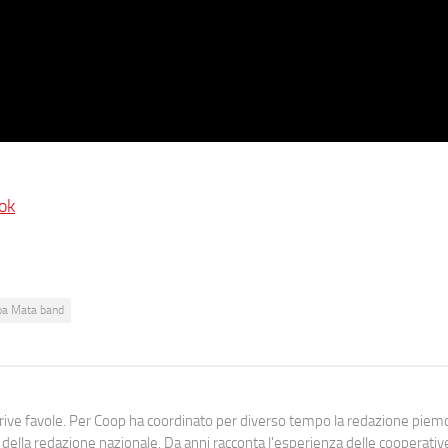
ok
oa Mata band
scrive favole. Per Coop ha coordinato per diverso tempo la redazione pie
lla redazione nazionale. Da anni racconta l'esperienza delle cooperativ