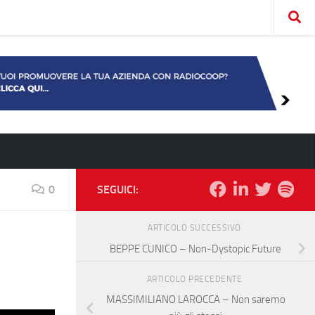
0
SEGUICI:
ARTICOLO SUCCESSIVO
BEPPE CUNICO – Non-Dystopic Future
ARTICOLO PRECEDENTE
MASSIMILIANO LAROCCA – Non saremo