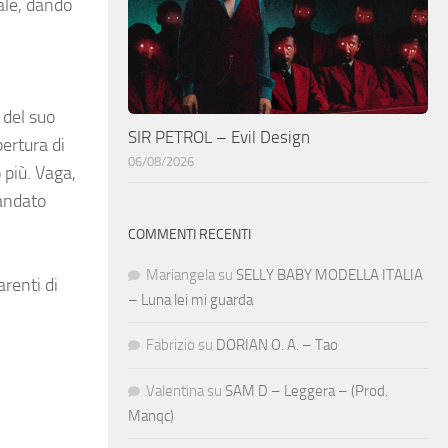
ale, dando
 del suo
SIR PETROL – Evil Design
pertura di
06/08/2026
 più. Vaga,
 andato
COMMENTI RECENTI
Mariangela
su
SELLY BABY MODELLA ITALIA
arenti di
– Luna lei mi guarda
Fabrizio
su
DORIAN O. A. – Tao
Valentina
su
SAM D – Leggera – (Prod.
Manqc)