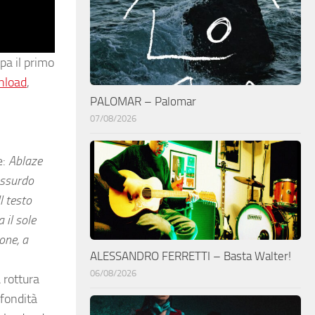
pa il primo
nload
,
PALOMAR – Palomar
07/08/2026
e:
Ablaze
’assurdo
l testo
 il sole
one, a
ALESSANDRO FERRETTI – Basta Walter!
06/08/2026
 rottura
ofondità