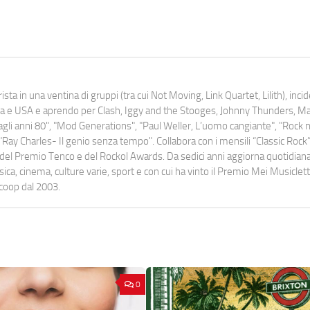
ista in una ventina di gruppi (tra cui Not Moving, Link Quartet, Lilith), inc
uropa e USA e aprendo per Clash, Iggy and the Stooges, Johnny Thunders, 
o dagli anni 80", "Mod Generations", "Paul Weller, L’uomo cangiante", "Rock n
Ray Charles- Il genio senza tempo". Collabora con i mensili “Classic Rock”,
urati del Premio Tenco e del Rockol Awards. Da sedici anni aggiorna quotidia
a, cinema, culture varie, sport e con cui ha vinto il Premio Mei Musiclett
ocoop dal 2003.
0