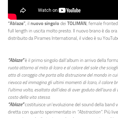
“Ablaze”
, il
nuovo singolo
dei
TOLIMAN
, female fronted
full length in uscita molto presto. Il nuovo brano è da ora 
distribuito da Pirames International, il video è su YouTub
“Ablaze”
è il primo singolo dall’album in arrivo della fo
ruota attorno al mito di Icaro e al calore del sole che scioglie
atto di coraggio che porta alla distruzione del mondo in cui 
rievoca ed immagina gli ultimi momenti di Icaro, il calore br
l’ultima volta, esaltato dall’idea di aver goduto dell’aura di
costo della vita stessa.
“Ablaze”
costituisce un’evoluzione del sound della band 
diretta con quanto sperimentato in
“Abstraction”
. Più li