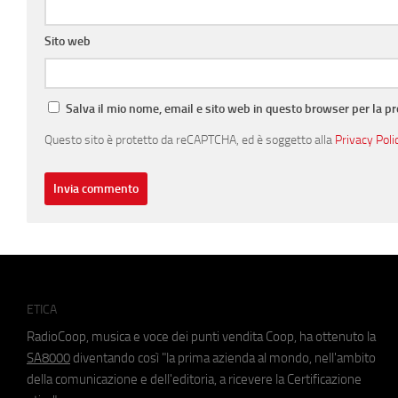
Sito web
Salva il mio nome, email e sito web in questo browser per la 
Questo sito è protetto da reCAPTCHA, ed è soggetto alla
Privacy Poli
ETICA
RadioCoop, musica e voce dei punti vendita Coop, ha ottenuto la
SA8000
diventando così "la prima azienda al mondo, nell'ambito
della comunicazione e dell'editoria, a ricevere la Certificazione