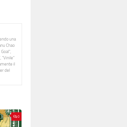
idendo una
Manu Chao
 Goal",
 "Vinile"
namente il
er del
0