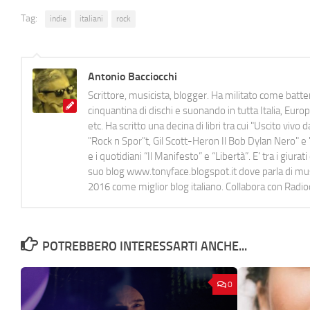
Tag:
indie
italiani
rock
Antonio Bacciocchi
Scrittore, musicista, blogger. Ha militato come batter
cinquantina di dischi e suonando in tutta Italia, E
etc. Ha scritto una decina di libri tra cui "Uscito viv
"Rock n Spor"t, Gil Scott-Heron Il Bob Dylan Nero" e "
e i quotidiani “Il Manifesto” e “Libertà”. E' tra i gi
suo blog www.tonyface.blogspot.it dove parla di music
2016 come miglior blog italiano. Collabora con Radi
POTREBBERO INTERESSARTI ANCHE...
0