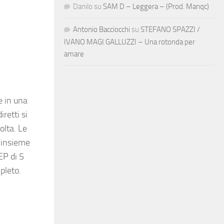
Danilo
su
SAM D – Leggera – (Prod. Manqc)
Antonio Bacciocchi
su
STEFANO SPAZZI /
IVANO MAGI GALLUZZI – Una rotonda per
amare
e in una
retti si
olta. Le
, insieme
EP di 5
pleto.