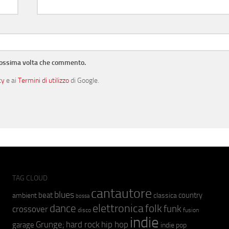
prossima volta che commento.
cy
e ai
Termini di utilizzo
di Google.
TAG CLOUD
cantautore
blues
beat
country
ambient
classica
bossa
elettronica
dance
folk
funk
crossover
fusion
disco
indie
hip hop
Grunge;
hard rock
garage
indie pop