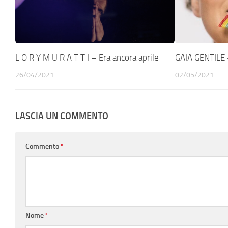
L O R Y M U R A T T I – Era ancora aprile
GAIA GENTILE 
26/04/2021
02/05/2021
LASCIA UN COMMENTO
Commento
*
Nome
*