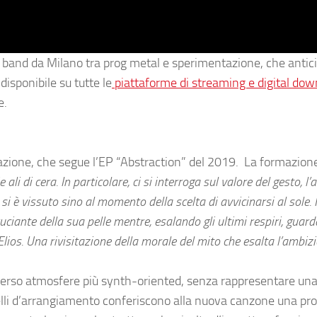
 band da Milano tra prog metal e sperimentazione, che antici
disponibile su tutte le
piattaforme di streaming e digital dow
e.
rmazione, che segue l’EP “Abstraction” del 2019. La formazion
 ali di cera. In particolare, ci si interroga sul valore del gesto, l
si è vissuto sino al momento della scelta di avvicinarsi al sole. I
uciante della sua pelle mentre, esalando gli ultimi respiri, guarda
 Elios. Una rivisitazione della morale del mito che esalta l’ambizi
verso atmosfere più synth-oriented, senza rappresentare una
velli d’arrangiamento conferiscono alla nuova canzone una pr