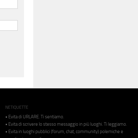
NETIQUETTE
• Evita di URLARE. Ti sentiamo.
• Evita di scrivere lo stesso messaggio in più luoghi. Ti leggiamo.
• Evita in luoghi pubblici (forum, chat, community) polemiche e