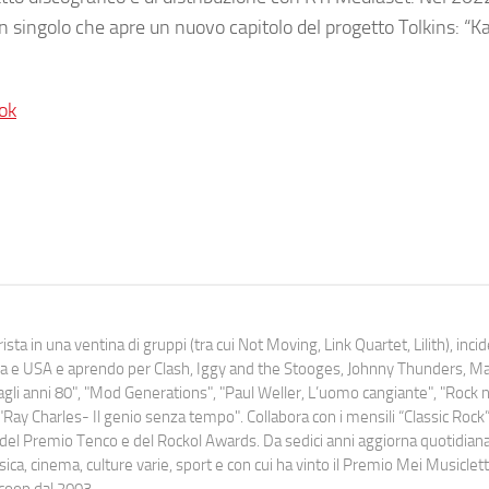
 singolo che apre un nuovo capitolo del progetto Tolkins: “
ok
ista in una ventina di gruppi (tra cui Not Moving, Link Quartet, Lilith), inc
uropa e USA e aprendo per Clash, Iggy and the Stooges, Johnny Thunders, 
o dagli anni 80", "Mod Generations", "Paul Weller, L’uomo cangiante", "Rock n
Ray Charles- Il genio senza tempo". Collabora con i mensili “Classic Rock”,
urati del Premio Tenco e del Rockol Awards. Da sedici anni aggiorna quotidia
a, cinema, culture varie, sport e con cui ha vinto il Premio Mei Musiclett
ocoop dal 2003.