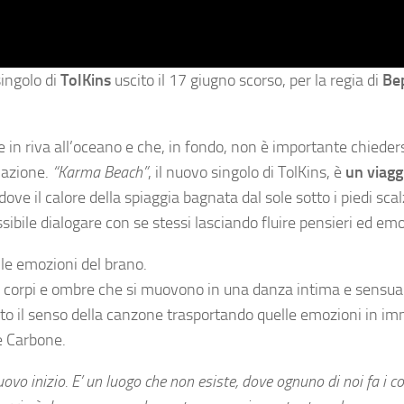
ingolo di
TolKins
uscito il 17 giugno scorso, per la regia di
Be
 in riva all’oceano e che, in fondo, non è importante chieders
nazione.
“Karma Beach”
, il nuovo singolo di TolKins, è
un viagg
e il calore della spiaggia bagnata dal sole sotto i piedi scal
ibile dialogare con se stessi lasciando fluire pensieri ed emo
 le emozioni del brano.
u corpi e ombre che si muovono in una danza intima e sensual
to il senso della canzone trasportando quelle emozioni in im
e Carbone.
 inizio. E’ un luogo che non esiste, dove ognuno di noi fa i co