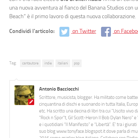
una nuova avventura al fianco del Banana Studios con un
Beach” è il primo lavoro di questa nuova collaborazione.
Condividi l'articolo:
on Twitter
on Facebo
Tag:
cantautore
indie
italiani
pop
Antonio Bacciocchi
Scrittore, musicista, blogger. Ha militato come batter
cinquantina di dischi e suonando in tutta Italia, E
etc. Ha scritto una decina di libri tra cui "Uscito viv
"Rock n Spor"t, Gil Scott-Heron Il Bob Dylan Nero" e "
e i quotidiani “Il Manifesto” e “Libertà”. E' tra i gi
suo blog www.tonyface.blogspot.it dove parla di music
2016 come miglior blog italiano. Collabora con Radi