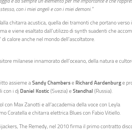
aggia è da sempre un elemento per me importante e che rappres
stesso, con i miei angeli e con i miei demoni.”
a chitarra acustica, quella dei tramonti che portano verso i 
orma e viene esaltato dall’utilizzo di synth suadenti che acc
’ di calore anche nel mondo dell’ascoltatore.
tore milanese innamorato dell’oceano, della natura e cultor
critto assieme a
Sandy Chambers
e
Richard Aardenburg
e pr
i con i dj
Daniel Kostic
(Svezia) e
Stendhal
(Russia).
ol con Max Zanotti e all’accademia della voce con Leyla
 Coratella e chitarra elettrica Blues con Fabio Vitiello.
ijackers, The Remedy, nel 2010 firma il primo contratto disc