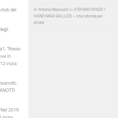
i
tisti del
Antonio Bacciocchi
su
STEFANO SPAZZI /
IVANO MAGI GALLUZZI – Una rotonda per
amare
degli
ia1, “Rosso
ive in
12 inizia
ovanotti,
ZANOTTI
. Nel 2019
 inizia