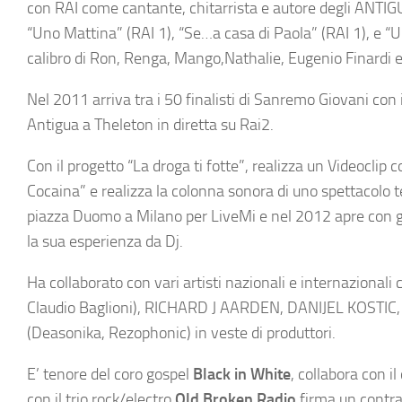
con RAI come cantante, chitarrista e autore degli ANTIG
“Uno Mattina” (RAI 1), “Se…a casa di Paola” (RAI 1), e “U
calibro di Ron, Renga, Mango,Nathalie, Eugenio Finardi e 
Nel 2011 arriva tra i 50 finalisti di Sanremo Giovani con 
Antigua a Theleton in diretta su Rai2.
Con il progetto “La droga ti fotte”, realizza un Videoclip 
Cocaina” e realizza la colonna sonora di uno spettacolo t
piazza Duomo a Milano per LiveMi e nel 2012 apre con gl
la sua esperienza da Dj.
Ha collaborato con vari artisti nazionali e internazion
Claudio Baglioni), RICHARD J AARDEN, DANIJEL KOSTIC,
(Deasonika, Rezophonic) in veste di produttori.
E’ tenore del coro gospel
Black in White
, collabora con i
con il trio rock/electro
Old Broken Radio
firma un contrat