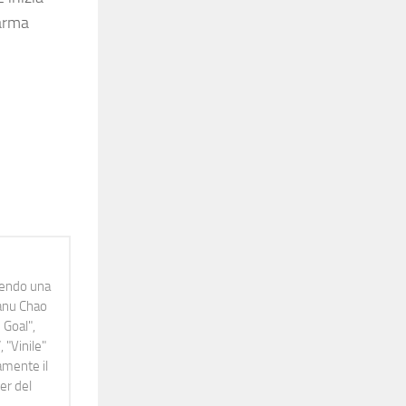
Karma
idendo una
Manu Chao
 Goal",
 "Vinile"
namente il
er del