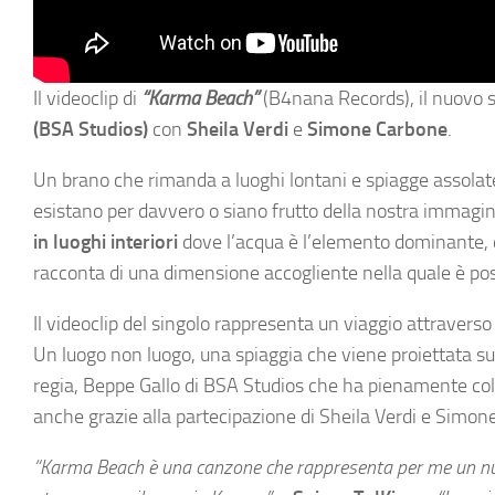
Il videoclip di
“Karma Beach”
(B4nana Records), il nuovo s
(BSA Studios)
con
Sheila Verdi
e
Simone Carbone
.
Un brano che rimanda a luoghi lontani e spiagge assolate
esistano per davvero o siano frutto della nostra immagi
in luoghi interiori
dove l’acqua è l’elemento dominante, dov
racconta di una dimensione accogliente nella quale è poss
Il videoclip del singolo rappresenta un viaggio attraverso
Un luogo non luogo, una spiaggia che viene proiettata s
regia, Beppe Gallo di BSA Studios che ha pienamente col
anche grazie alla partecipazione di Sheila Verdi e Simon
“Karma Beach è una canzone che rappresenta per me un nuovo