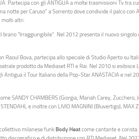
UA. Partecipa con gli ANTIGUA a molte trasmissioni Tv tra cu
na notte per Caruso” a Sorrento dove condivide il palco con Ar
molti altri.
il brano “Irraggiungibile”. Nel 2012 presenta il nuovo singolo 
con Raoul Bova, partecipa allo speciale di Studio Aperto su Ital
eatrale prodotto da Mediaset RTI e Rai. Nel 2010 si esibisce L
i Antigua il Tour Italiano della Pop-Star ANASTACIA e nel 20
ali come SANDY CHAMBERS (Giorgia, Mariah Carey, Zucchero, J
 STENDAHL e inoltre con LIVIO MAGNINI (Bluvertigo), MAX 
l collettivo milanese funk
Body Heat
come cantante e corista
to discografico e di distribuzione con RTI Mediaset. Nel 2022