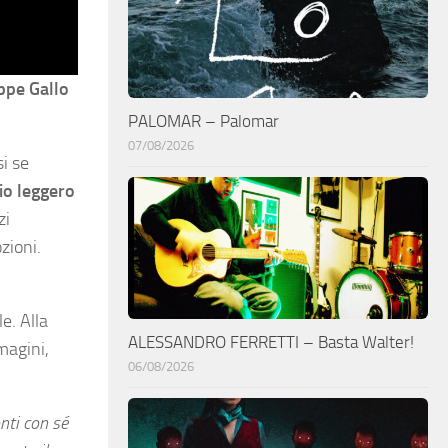
ppe Gallo
PALOMAR – Palomar
07/08/2026
i se
io leggero
zi
zioni.
e. Alla
ALESSANDRO FERRETTI – Basta Walter!
magini,
06/08/2026
nti con sé