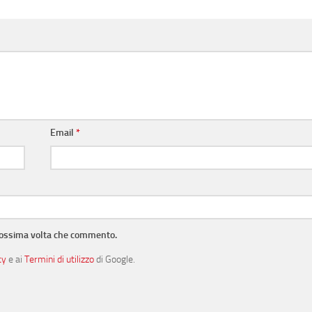
Email
*
prossima volta che commento.
cy
e ai
Termini di utilizzo
di Google.