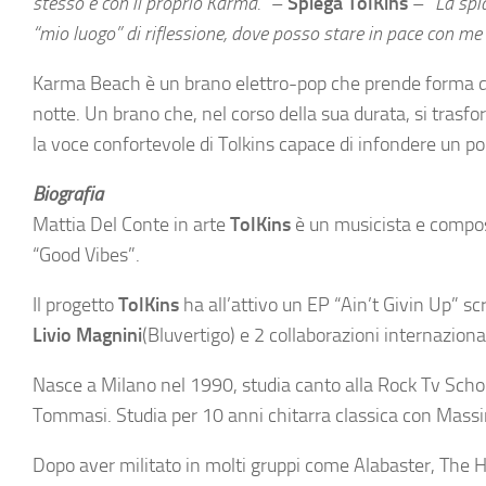
stesso e con il proprio Karma.”
–
Spiega TolKins
–
“La spi
“mio luogo” di riflessione, dove posso stare in pace con me 
Karma Beach è un brano elettro-pop che prende forma dall
notte. Un brano che, nel corso della sua durata, si trasf
la voce confortevole di Tolkins capace di infondere un po
Biografia
Mattia Del Conte in arte
TolKins
è un musicista e composi
“Good Vibes”.
Il progetto
TolKins
ha all’attivo un EP “Ain’t Givin Up” s
Livio Magnini
(Bluvertigo) e 2 collaborazioni internazional
Nasce a Milano nel 1990, studia canto alla Rock Tv Scho
Tommasi. Studia per 10 anni chitarra classica con Massimo
Dopo aver militato in molti gruppi come Alabaster, The H