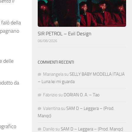
enta il
falò della
ompagnano
SIR PETROL – Evil Design
06/08/2026
e delle
COMMENTI RECENTI
Mariangela
su
SELLY BABY MODELLA ITALIA
– Luna lei mi guarda
odotto da
Fabrizio
su
DORIAN O. A. – Tao
Valentina
su
SAM D – Leggera – (Prod.
Manqc)
ografico
Danilo
su
SAM D – Leggera – (Prod. Manqc)