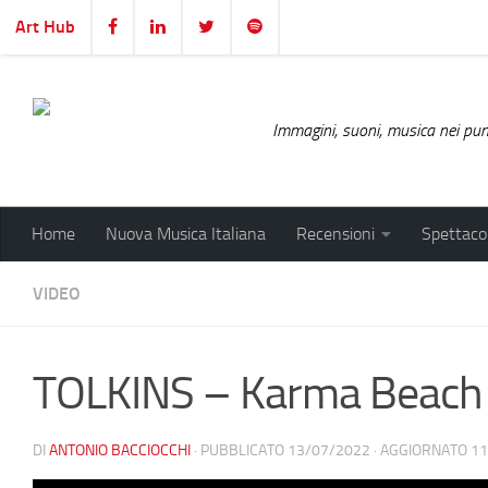
Art Hub
Salta al contenuto
Immagini, suoni, musica nei punt
Home
Nuova Musica Italiana
Recensioni
Spettacol
VIDEO
TOLKINS – Karma Beach
DI
ANTONIO BACCIOCCHI
· PUBBLICATO
13/07/2022
· AGGIORNATO
11