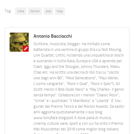
Tag:
indie
italiani
pop
trap
Antonio Bacciocchi
Scrittore, musicista, blogger. Ha militato come
batterista in una ventina di gruppi (tra cui Not Moving,
Link Quartet, Lilith), incidendo una cinquantina di dischi
e suonando in tutta Italia, Europa e USA e aprendo per
Clash, Iggy and the Stooges, Johnny Thunders, Manu
Chao etc. Ha scritto una decina di libri tra cui "Uscito
vivo dagli anni 80", "Mod Generations", "Paul Weller,
L’uomo cangiante", "Rock n Goal", "Rock n Spor"t, Gil
Scott-Heron Il Bob Dylan Nero" e "Ray Charles- Il genio
senza tempo". Collabora con i mensili “Classic Rock”,
"Vinile" e i quotidiani “Il Manifesto” e “Libertà”. E' tra i
giurati del Premio Tenco e del Rockol Awards. Da sedici
anni aggiorna quotidianamente il suo blog
www.tonyface.blogspot.it dove parla di musica,
cinema, culture varie, sport e con cui ha vinto il Premio
Mei Musicletter del 2016 come miglior blog italiano.