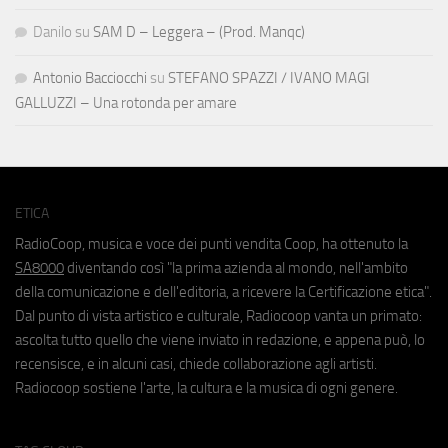
Danilo
su
SAM D – Leggera – (Prod. Manqc)
Antonio Bacciocchi
su
STEFANO SPAZZI / IVANO MAGI
GALLUZZI – Una rotonda per amare
ETICA
RadioCoop, musica e voce dei punti vendita Coop, ha ottenuto la
SA8000
diventando così "la prima azienda al mondo, nell'ambito
della comunicazione e dell'editoria, a ricevere la Certificazione etica".
Dal punto di vista artistico e culturale, Radiocoop vanta un primato:
ascolta tutto quello che viene inviato in redazione, e appena può, lo
recensisce, e in alcuni casi, chiede collaborazione agli artisti.
Radiocoop sostiene l'arte, la cultura e la musica di ogni genere.