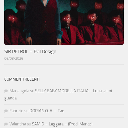
SIR PETROL – Evil Design
06/08/2026
COMMENTI RECENTI
Mariangela
su
SELLY BABY MODELLA ITALIA – Luna lei mi
guarda
Fabrizio
su
DORIAN O. A. – Tao
Valentina
su
SAM D – Leggera – (Prod. Manqc)