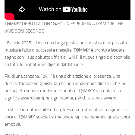
TØMK€Y DEBUTTA CON “24H”: UN’ESPERIENZA D’AMORE CHE
VIVE OGNI SECONDO
18 aprile 2025 – Dopo una lunga gestazione artistica e un passato
musicale fatto di successi e rinascite, TØMK€Y è pronto a lasciare il
segno con il suo debutto ufficiale: “24H”, il nuovo singolo disponibile
su tutte le piattaforme digitali dal 18 aprile.
Più di una canzone, “24H” è una dichiarazione di presenza. Una
dedica d’amore vera, vissuta, che non si nasconde dietro cliché. Su
un tappeto sonoro moderno e ipnotico, TØMK€Y racconta cosa
significa esserci sempre, ogni istante, per chi si ama davvero.
Lo stile è inconfondibile: urban, fresco, con sfumature magiche. La
voce di TØMK€Y scivola tra melodia e rap, mantenendo quella carica
emotiva.