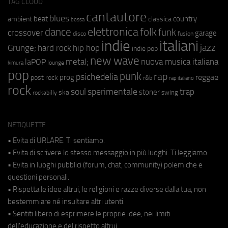
TAG CLOUD
cantautore
blues
beat
country
ambient
classica
bossa
elettronica
dance
folk
funk
crossover
garage
fusion
disco
indie
italiani
jazz
hip hop
Grunge;
hard rock
indie pop
new wave
metal;
nuova musica italiana
laPOP
lounge
kimura
pop
punk
rap
psichedelia
reggae
prog
post rock
r&b
rap italiano
rock
soul
sperimentale
trap
stoner
ska
swing
rockabilly
NETIQUETTE
• Evita di URLARE. Ti sentiamo.
• Evita di scrivere lo stesso messaggio in più luoghi. Ti leggiamo.
• Evita in luoghi pubblici (forum, chat, community) polemiche e
questioni personali.
• Rispetta le idee altrui, le religioni e razze diverse dalla tua, non
bestemmiare né insultare altri utenti.
• Sentiti libero di esprimere le proprie idee, nei limiti
dell'educazione e del rispetto altrui.