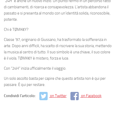
“24H” è anche un nuovo inizio. Un punto fermo in un percorso fatto
di cambiamenti, di ricerca e consapevolezza. L’artista abbandona il
passato e si presenta al mondo con un’identità solida, riconoscibile,
potente.
Chi è TØMK€Y?
Classe ’97, originario di Giussano, ha trasformato la sofferenza in
arte. Dopo anni difficili, ha scelto di riscrivere la sua storia, mettendo
la musica al centro di tutto. Il suo simbolo è una chiave, il suo colore
è il viola. TØMK€Y è mistero, forza e luce.
Con “24H” inizia ufficialmente il viaggio.
Un solo ascolto basta per capire che questo artista non è qui per
passare. È qui per restare.
Condividi l'articolo:
on Twitter
on Facebook