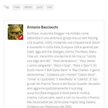
Tag:
indie
italiani
punk
rock
Antonio Bacciocchi
Scrittore, musicista, blogger. Ha militato come
batterista in una ventina di gruppi (tra cui Not Moving,
Link Quartet, Lilith), incidendo una cinquantina di dischi
e suonando in tutta Italia, Europa e USA e aprendo per
Clash, Iggy and the Stooges, Johnny Thunders, Manu
Chao etc. Ha scritto una decina di libri tra cui "Uscito
vivo dagli anni 80", "Mod Generations", "Paul Weller,
L’uomo cangiante", "Rock n Goal", "Rock n Spor"t, Gil
Scott-Heron Il Bob Dylan Nero" e "Ray Charles- Il genio
senza tempo". Collabora con i mensili “Classic Rock”,
"Vinile" e i quotidiani “Il Manifesto” e “Libertà”. E' tra i
giurati del Premio Tenco e del Rockol Awards. Da sedici
anni aggiorna quotidianamente il suo blog
www.tonyface.blogspot.it dove parla di musica,
cinema, culture varie, sport e con cui ha vinto il Premio
Mei Musicletter del 2016 come miglior blog italiano.
Collabora con Radiocoop dal 2003.