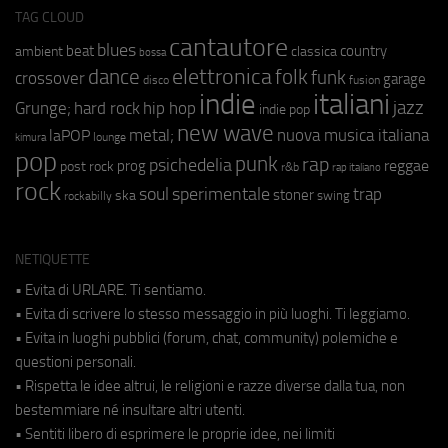
TAG CLOUD
cantautore
blues
beat
country
ambient
classica
bossa
elettronica
dance
folk
funk
crossover
garage
fusion
disco
indie
italiani
jazz
hip hop
Grunge;
hard rock
indie pop
new wave
metal;
nuova musica italiana
laPOP
lounge
kimura
pop
punk
rap
psichedelia
reggae
prog
post rock
r&b
rap italiano
rock
soul
sperimentale
trap
stoner
ska
swing
rockabilly
NETIQUETTE
• Evita di URLARE. Ti sentiamo.
• Evita di scrivere lo stesso messaggio in più luoghi. Ti leggiamo.
• Evita in luoghi pubblici (forum, chat, community) polemiche e
questioni personali.
• Rispetta le idee altrui, le religioni e razze diverse dalla tua, non
bestemmiare né insultare altri utenti.
• Sentiti libero di esprimere le proprie idee, nei limiti