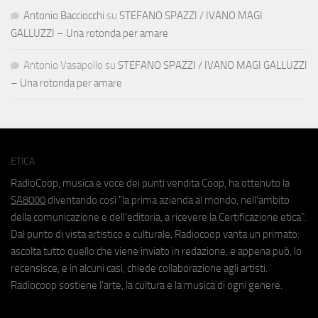
Antonio Bacciocchi
su
STEFANO SPAZZI / IVANO MAGI
GALLUZZI – Una rotonda per amare
Antonio Vasapollo
su
STEFANO SPAZZI / IVANO MAGI GALLUZZI
– Una rotonda per amare
ETICA
RadioCoop, musica e voce dei punti vendita Coop, ha ottenuto la
SA8000
diventando così "la prima azienda al mondo, nell'ambito
della comunicazione e dell'editoria, a ricevere la Certificazione etica".
Dal punto di vista artistico e culturale, Radiocoop vanta un primato:
ascolta tutto quello che viene inviato in redazione, e appena può, lo
recensisce, e in alcuni casi, chiede collaborazione agli artisti.
Radiocoop sostiene l'arte, la cultura e la musica di ogni genere.