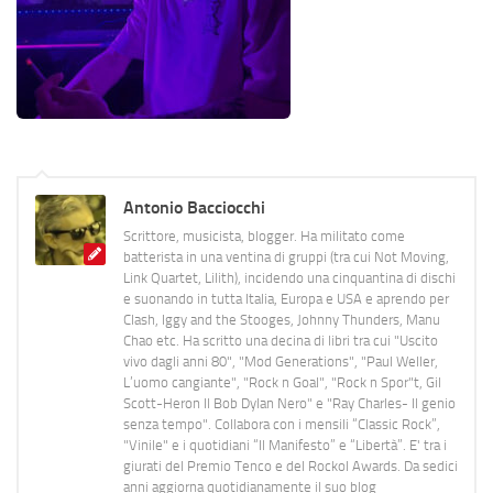
Antonio Bacciocchi
Scrittore, musicista, blogger. Ha militato come
batterista in una ventina di gruppi (tra cui Not Moving,
Link Quartet, Lilith), incidendo una cinquantina di dischi
e suonando in tutta Italia, Europa e USA e aprendo per
Clash, Iggy and the Stooges, Johnny Thunders, Manu
Chao etc. Ha scritto una decina di libri tra cui "Uscito
vivo dagli anni 80", "Mod Generations", "Paul Weller,
L’uomo cangiante", "Rock n Goal", "Rock n Spor"t, Gil
Scott-Heron Il Bob Dylan Nero" e "Ray Charles- Il genio
senza tempo". Collabora con i mensili “Classic Rock”,
"Vinile" e i quotidiani “Il Manifesto” e “Libertà”. E' tra i
giurati del Premio Tenco e del Rockol Awards. Da sedici
anni aggiorna quotidianamente il suo blog