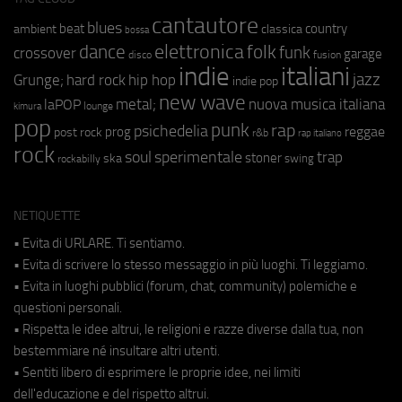
cantautore
blues
beat
country
ambient
classica
bossa
elettronica
dance
folk
funk
crossover
garage
fusion
disco
indie
italiani
jazz
hip hop
Grunge;
hard rock
indie pop
new wave
metal;
nuova musica italiana
laPOP
lounge
kimura
pop
punk
rap
psichedelia
reggae
prog
post rock
r&b
rap italiano
rock
soul
sperimentale
trap
stoner
ska
swing
rockabilly
NETIQUETTE
• Evita di URLARE. Ti sentiamo.
• Evita di scrivere lo stesso messaggio in più luoghi. Ti leggiamo.
• Evita in luoghi pubblici (forum, chat, community) polemiche e
questioni personali.
• Rispetta le idee altrui, le religioni e razze diverse dalla tua, non
bestemmiare né insultare altri utenti.
• Sentiti libero di esprimere le proprie idee, nei limiti
dell'educazione e del rispetto altrui.