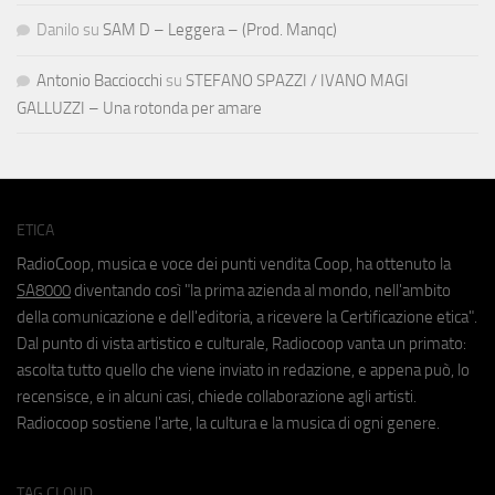
Danilo
su
SAM D – Leggera – (Prod. Manqc)
Antonio Bacciocchi
su
STEFANO SPAZZI / IVANO MAGI
GALLUZZI – Una rotonda per amare
ETICA
RadioCoop, musica e voce dei punti vendita Coop, ha ottenuto la
SA8000
diventando così "la prima azienda al mondo, nell'ambito
della comunicazione e dell'editoria, a ricevere la Certificazione etica".
Dal punto di vista artistico e culturale, Radiocoop vanta un primato:
ascolta tutto quello che viene inviato in redazione, e appena può, lo
recensisce, e in alcuni casi, chiede collaborazione agli artisti.
Radiocoop sostiene l'arte, la cultura e la musica di ogni genere.
TAG CLOUD