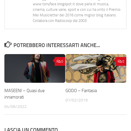
www.tonyface.blogspot.it dove parla di musica,
cinema, culture varie, sport e con cui ha vinto il Premio
Mei Musicletter del 2016 come miglior blog italiano.
Collabora con Radiocoop dal 2003.
POTREBBERO INTERESSARTI ANCHE...
0
0
MASEENI – Quasi due
GODO – Fantasia
innamorati
01/02/2019
04/06/2022
LASCIA UN COMMENTO