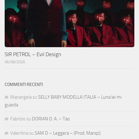
SIR PETROL – Evil Design
06/08/2026
COMMENTI RECENTI
Mariangela
su
SELLY BABY MODELLA ITALIA – Luna lei mi
guarda
Fabrizio
su
DORIAN O. A. – Tao
Valentina
su
SAM D – Leggera – (Prod. Manqc)