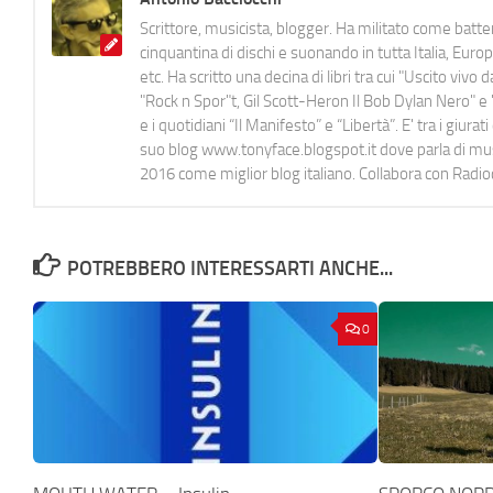
Scrittore, musicista, blogger. Ha militato come batter
cinquantina di dischi e suonando in tutta Italia, E
etc. Ha scritto una decina di libri tra cui "Uscito viv
"Rock n Spor"t, Gil Scott-Heron Il Bob Dylan Nero" e "
e i quotidiani “Il Manifesto” e “Libertà”. E' tra i gi
suo blog www.tonyface.blogspot.it dove parla di music
2016 come miglior blog italiano. Collabora con Radi
POTREBBERO INTERESSARTI ANCHE...
0