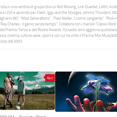
ista in una ventina di gruppi (tra cui Not Moving, Link Quartet, Lilith), inc
uropa e USA e aprendo per Clash, Iggy and the Stooges, Johnny Thunders, 
o dagli anni 80", "Mod Generations", "Paul Weller, L’uomo cangiante", "Rock n
Ray Charles- Il genio senza tempo". Collabora con i mensili “Classic Rock”,
urati del Premio Tenco e del Rockol Awards. Da sedici anni aggiorna quotidia
a, cinema, culture varie, sport e con cui ha vinto il Premio Mei Musiclett
ocoop dal 2003.
0