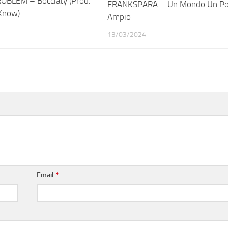
BLEM – Bocciaty (Prod.
FRANKSPARA – Un Mondo Un Po’
Know)
Ampio
13/03/2024
Email
*