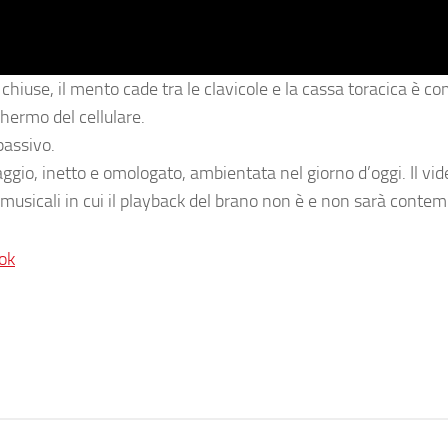
chiuse, il mento cade tra le clavicole e la cassa toracica è c
chermo del cellulare.
passivo.
gio, inetto e omologato, ambientata nel giorno d’oggi. Il vid
musicali in cui il playback del brano non è e non sarà contem
ok