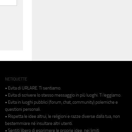
NETIQUETTE
• Evita di URLARE. Ti sentiamo.
• Evita di scrivere lo stesso messaggio in più luoghi. Ti leggiamo.
• Evita in luoghi pubblici (forum, chat, community) polemiche e
questioni personali.
• Rispetta le idee altrui, le religioni e razze diverse dalla tua, non
bestemmiare né insultare altri utenti.
• Sentiti libero di esprimere le proprie idee, nei limiti