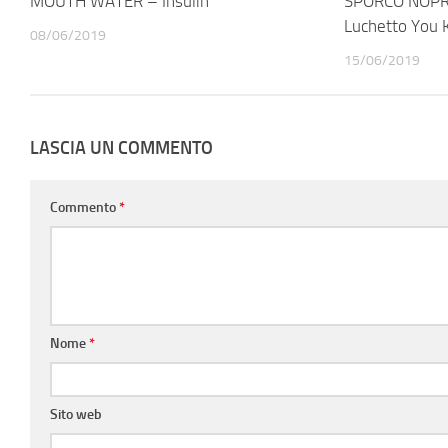
MOUTH WATER – Insulin
SPORCO NOPRO
Luchetto You 
08/06/2019
15/06/2019
LASCIA UN COMMENTO
Commento
*
Nome
*
Sito web