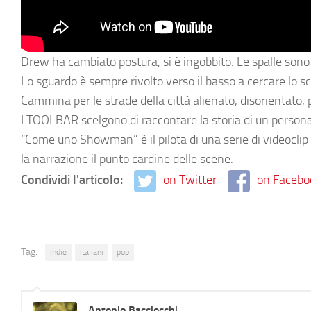
Drew ha cambiato postura, si è ingobbito. Le spalle sono 
Lo sguardo è sempre rivolto verso il basso a cercare lo s
Cammina per le strade della città alienato, disorientato, 
I TOOLBAR scelgono di raccontare la storia di un personag
“Come uno Showman” è il pilota di una serie di videoclip 
la narrazione il punto cardine delle scene.
Condividi l'articolo:
on Twitter
on Facebo
Tag:
indie
italiani
pop
Antonio Bacciocchi