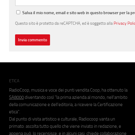
Salva il mio nome, email e sito web in questo browser per la 
Questo sito è protetto da reCAPTCHA, ed è soggetto alla
Privacy Poli
ETICA
RadioCoop, musica e voce dei punti vendita Coop, ha ottenuto la
SA8000
diventando così "la prima azienda al mondo, nell'ambito
della comunicazione e dell'editoria, a ricevere la Certificazione
etica".
Dal punto di vista artistico e culturale, Radiocoop vanta un
primato: ascolta tutto quello che viene inviato in redazione, e
appena può, lo recensisce, e in alcuni casi, chiede collaborazione