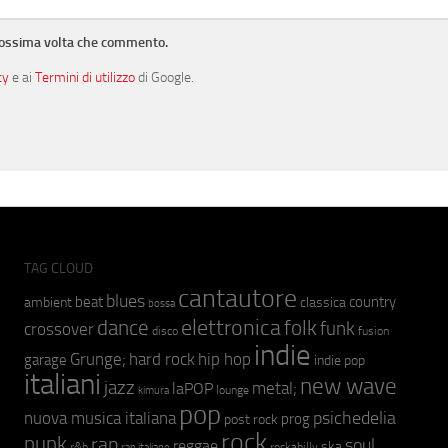
prossima volta che commento.
cy
e ai
Termini di utilizzo
di Google.
TAG CLOUD
cantautore
blues
beat
country
ambient
classica
bossa
elettronica
dance
folk
funk
crossover
fusion
disco
indie
hip hop
Grunge;
hard rock
garage
indie pop
italiani
new wave
jazz
metal;
laPOP
lounge
kimura
pop
psichedelia
nuova musica italiana
prog
post rock
rock
punk
rap
soul
reggae
ska
r&b
rockabilly
rap italiano