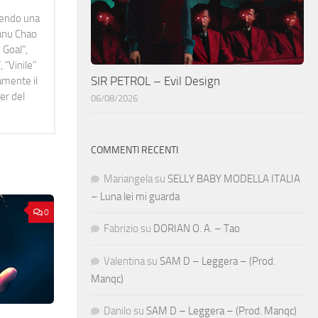
idendo una
Manu Chao
 Goal",
 "Vinile"
SIR PETROL – Evil Design
namente il
er del
06/08/2026
COMMENTI RECENTI
Mariangela
su
SELLY BABY MODELLA ITALIA
– Luna lei mi guarda
0
Fabrizio
su
DORIAN O. A. – Tao
Valentina
su
SAM D – Leggera – (Prod.
Manqc)
Danilo
su
SAM D – Leggera – (Prod. Manqc)