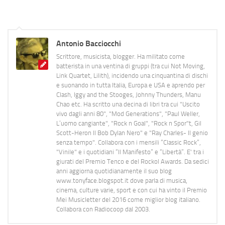
Antonio Bacciocchi
Scrittore, musicista, blogger. Ha militato come
batterista in una ventina di gruppi (tra cui Not Moving,
Link Quartet, Lilith), incidendo una cinquantina di dischi
e suonando in tutta Italia, Europa e USA e aprendo per
Clash, Iggy and the Stooges, Johnny Thunders, Manu
Chao etc. Ha scritto una decina di libri tra cui "Uscito
vivo dagli anni 80", "Mod Generations", "Paul Weller,
L’uomo cangiante", "Rock n Goal", "Rock n Spor"t, Gil
Scott-Heron Il Bob Dylan Nero" e "Ray Charles- Il genio
senza tempo". Collabora con i mensili “Classic Rock”,
"Vinile" e i quotidiani “Il Manifesto” e “Libertà”. E' tra i
giurati del Premio Tenco e del Rockol Awards. Da sedici
anni aggiorna quotidianamente il suo blog
www.tonyface.blogspot.it dove parla di musica,
cinema, culture varie, sport e con cui ha vinto il Premio
Mei Musicletter del 2016 come miglior blog italiano.
Collabora con Radiocoop dal 2003.