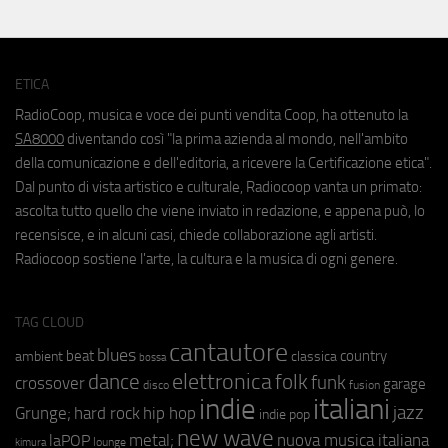
ETICA
RadioCoop, musica e voce dei punti vendita Coop, ha ottenuto la
SA8000
diventando così "la prima azienda al mondo, nell'ambito
della comunicazione e dell'editoria, a ricevere la Certificazione etica".
Dal punto di vista artistico e culturale, Radiocoop vanta un primato:
ascolta tutto quello che viene inviato in redazione, e appena può, lo
recensisce, e in alcuni casi, chiede collaborazione agli artisti.
Radiocoop sostiene l'arte, la cultura e la musica di ogni genere.
TAG CLOUD
cantautore
blues
beat
country
ambient
classica
bossa
elettronica
dance
folk
funk
crossover
garage
fusion
disco
indie
italiani
jazz
hip hop
Grunge;
hard rock
indie pop
new wave
metal;
nuova musica italiana
laPOP
lounge
kimura