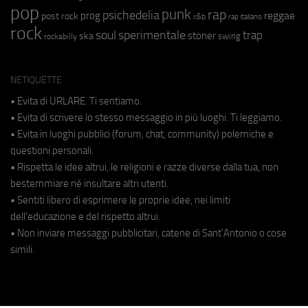
pop
punk
rap
psichedelia
reggae
prog
post rock
r&b
rap italiano
rock
soul
sperimentale
trap
stoner
ska
swing
rockabilly
NETIQUETTE
• Evita di URLARE. Ti sentiamo.
• Evita di scrivere lo stesso messaggio in più luoghi. Ti leggiamo.
• Evita in luoghi pubblici (forum, chat, community) polemiche e
questioni personali.
• Rispetta le idee altrui, le religioni e razze diverse dalla tua, non
bestemmiare né insultare altri utenti.
• Sentiti libero di esprimere le proprie idee, nei limiti
dell'educazione e del rispetto altrui.
• Non inviare messaggi pubblicitari, catene di Sant'Antonio o cose
simili.