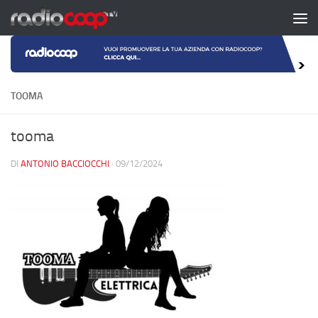
Salta al contenuto
TOOMA
tooma
DI
ANTONIO BACCIOCCHI
·
09/12/2024