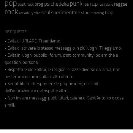
pop
punk
rap
psichedelia
reggae
prog
post rock
r&b
rap italiano
rock
soul
sperimentale
trap
stoner
ska
swing
rockabilly
NETIQUETTE
• Evita di URLARE. Ti sentiamo.
• Evita di scrivere lo stesso messaggio in più luoghi. Ti leggiamo.
• Evita in luoghi pubblici (forum, chat, community) polemiche e
questioni personali.
• Rispetta le idee altrui, le religioni e razze diverse dalla tua, non
bestemmiare né insultare altri utenti.
• Sentiti libero di esprimere le proprie idee, nei limiti
dell'educazione e del rispetto altrui.
• Non inviare messaggi pubblicitari, catene di Sant'Antonio o cose
simili.