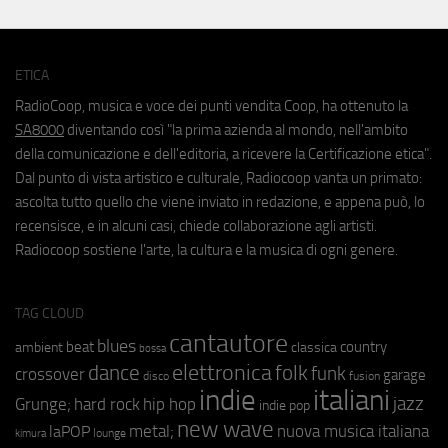
ETICA
RadioCoop, musica e voce dei punti vendita Coop, ha ottenuto la
SA8000
diventando così "la prima azienda al mondo, nell'ambito
della comunicazione e dell'editoria, a ricevere la Certificazione etica".
Dal punto di vista artistico e culturale, Radiocoop vanta un primato:
ascolta tutto quello che viene inviato in redazione, e appena può, lo
recensisce, e in alcuni casi, chiede collaborazione agli artisti.
Radiocoop sostiene l'arte, la cultura e la musica di ogni genere.
TAG CLOUD
cantautore
blues
beat
country
ambient
classica
bossa
elettronica
dance
folk
funk
crossover
garage
fusion
disco
indie
italiani
jazz
hip hop
Grunge;
hard rock
indie pop
new wave
metal;
nuova musica italiana
laPOP
lounge
kimura