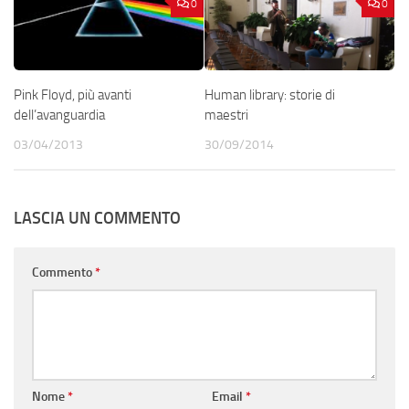
0
0
Pink Floyd, più avanti
Human library: storie di
dell’avanguardia
maestri
03/04/2013
30/09/2014
LASCIA UN COMMENTO
Commento
*
Nome
*
Email
*