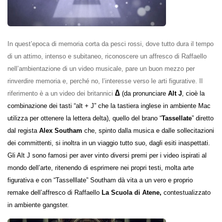
In quest’epoca di memoria corta da pesci rossi, dove tutto dura il tempo
di un attimo, intenso e subitaneo, riconoscere un affresco di Raffaello
nell’ambientazione di un video musicale, pare un buon mezzo per
rinverdire memoria e, perché no, l’interesse verso le arti figurative. Il
∆
riferimento è a un video dei britannici
(da pronunciare
Alt J
, cioè la
combinazione dei tasti “alt + J” che la tastiera inglese in ambiente Mac
utilizza per ottenere la lettera delta), quello del brano “
Tassellate
” diretto
dal regista
Alex Southam
che, spinto dalla musica e dalle sollecitazioni
dei committenti, si inoltra in un viaggio tutto suo, dagli esiti inaspettati.
Gli Alt J sono famosi per aver vinto diversi premi per i video ispirati al
mondo dell’arte, ritenendo di esprimere nei propri testi, molta arte
figurativa e con “Tasselllate” Southam dà vita a un vero e proprio
remake dell’affresco di Raffaello
La Scuola di Atene,
contestualizzato
in ambiente gangster.