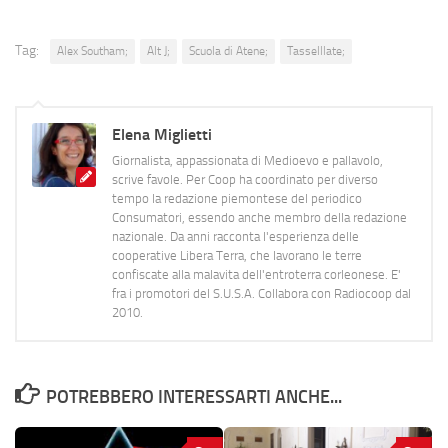
Tag:
Alex Southam;
Alt J;
Scuola di Atene;
Tasselllate;
Elena Miglietti
Giornalista, appassionata di Medioevo e pallavolo,
scrive favole. Per Coop ha coordinato per diverso
tempo la redazione piemontese del periodico
Consumatori, essendo anche membro della redazione
nazionale. Da anni racconta l'esperienza delle
cooperative Libera Terra, che lavorano le terre
confiscate alla malavita dell'entroterra corleonese. E'
fra i promotori del S.U.S.A. Collabora con Radiocoop dal
2010.
POTREBBERO INTERESSARTI ANCHE...