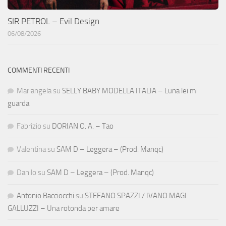
SIR PETROL – Evil Design
06/08/2026
COMMENTI RECENTI
Mariangela
su
SELLY BABY MODELLA ITALIA – Luna lei mi
guarda
Fabrizio
su
DORIAN O. A. – Tao
Valentina
su
SAM D – Leggera – (Prod. Manqc)
Danilo
su
SAM D – Leggera – (Prod. Manqc)
Antonio Bacciocchi
su
STEFANO SPAZZI / IVANO MAGI
GALLUZZI – Una rotonda per amare