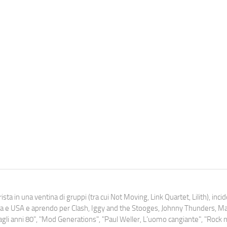
ista in una ventina di gruppi (tra cui Not Moving, Link Quartet, Lilith), inc
uropa e USA e aprendo per Clash, Iggy and the Stooges, Johnny Thunders, 
o dagli anni 80", "Mod Generations", "Paul Weller, L’uomo cangiante", "Rock n