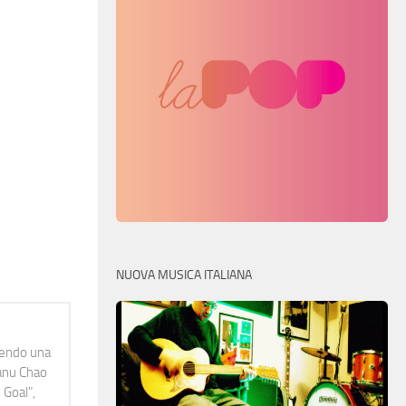
NUOVA MUSICA ITALIANA
idendo una
Manu Chao
 Goal",