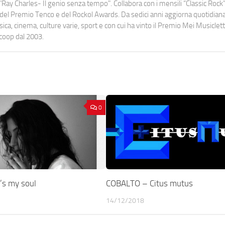
Ray Charles- Il genio senza tempo". Collabora con i mensili “Classic Rock”,
urati del Premio Tenco e del Rockol Awards. Da sedici anni aggiorna quotidia
a, cinema, culture varie, sport e con cui ha vinto il Premio Mei Musiclett
ocoop dal 2003.
0
’s my soul
COBALTO – Citus mutus
14/12/2018