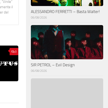
 "Vinile"
namente il
ALESSANDRO FERRETTI – Basta Walter!
er del
06/08/2026
0
SIR PETROL – Evil Design
06/08/2026