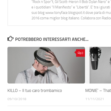
"Rock n Spor"t, Gil Scott-Heron Il Bob Dylan Nero" e "
e i quotidiani “Il Manifesto” e “Libertà”. E' tra i gi
suo blog www.tonyface.blogspot.it dove parla di music
2016 come miglior blog italiano. Collabora con Radi
POTREBBERO INTERESSARTI ANCHE...
0
KILLO – Il tuo caro trombamico
MONIE’ – That
09/10/2018
11/11/2021