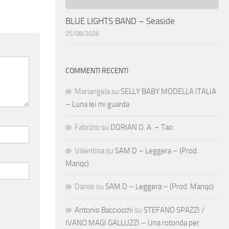
BLUE LIGHTS BAND – Seaside
05/08/2026
COMMENTI RECENTI
Mariangela
su
SELLY BABY MODELLA ITALIA
– Luna lei mi guarda
Fabrizio
su
DORIAN O. A. – Tao
Valentina
su
SAM D – Leggera – (Prod.
Manqc)
Danilo
su
SAM D – Leggera – (Prod. Manqc)
Antonio Bacciocchi
su
STEFANO SPAZZI /
IVANO MAGI GALLUZZI – Una rotonda per