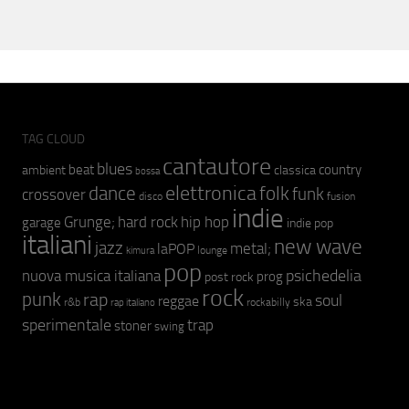
TAG CLOUD
cantautore
blues
beat
country
ambient
classica
bossa
elettronica
dance
folk
funk
crossover
fusion
disco
indie
hip hop
Grunge;
hard rock
garage
indie pop
italiani
new wave
jazz
metal;
laPOP
lounge
kimura
pop
psichedelia
nuova musica italiana
prog
post rock
rock
punk
rap
soul
reggae
ska
r&b
rockabilly
rap italiano
sperimentale
trap
stoner
swing