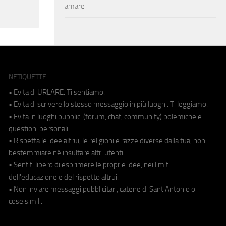
amare
NETIQUETTE
• Evita di URLARE. Ti sentiamo.
• Evita di scrivere lo stesso messaggio in più luoghi. Ti leggiamo.
• Evita in luoghi pubblici (forum, chat, community) polemiche e
questioni personali.
• Rispetta le idee altrui, le religioni e razze diverse dalla tua, non
bestemmiare né insultare altri utenti.
• Sentiti libero di esprimere le proprie idee, nei limiti
dell'educazione e del rispetto altrui.
• Non inviare messaggi pubblicitari, catene di Sant'Antonio o
cose simili.