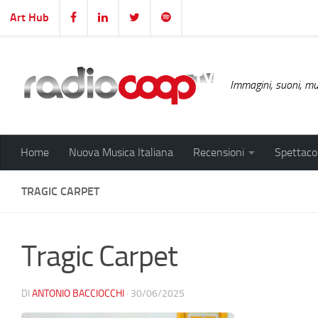
Art Hub
Salta al contenuto
Immagini, suoni, mus
Home
Nuova Musica Italiana
Recensioni
Spettacol
TRAGIC CARPET
Tragic Carpet
DI
ANTONIO BACCIOCCHI
·
30/06/2025