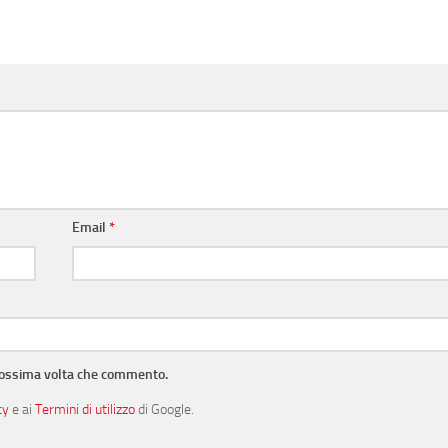
Email
*
prossima volta che commento.
cy
e ai
Termini di utilizzo
di Google.