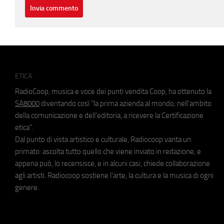
ETICA
RadioCoop, musica e voce dei punti vendita Coop, ha ottenuto la
SA8000
diventando così "la prima azienda al mondo, nell'ambito
della comunicazione e dell'editoria, a ricevere la Certificazione
etica".
Dal punto di vista artistico e culturale, Radiocoop vanta un
primato: ascolta tutto quello che viene inviato in redazione, e
appena può, lo recensisce, e in alcuni casi, chiede collaborazione
agli artisti. Radiocoop sostiene l'arte, la cultura e la musica di ogni
genere.