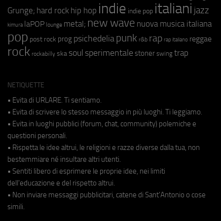
indie
italiani
jazz
hip hop
Grunge;
hard rock
indie pop
new wave
metal;
nuova musica italiana
laPOP
lounge
kimura
pop
punk
rap
psichedelia
reggae
prog
post rock
r&b
rap italiano
rock
soul
sperimentale
trap
stoner
ska
swing
rockabilly
NETIQUETTE
• Evita di URLARE. Ti sentiamo.
• Evita di scrivere lo stesso messaggio in più luoghi. Ti leggiamo.
• Evita in luoghi pubblici (forum, chat, community) polemiche e
questioni personali.
• Rispetta le idee altrui, le religioni e razze diverse dalla tua, non
bestemmiare né insultare altri utenti.
• Sentiti libero di esprimere le proprie idee, nei limiti
dell'educazione e del rispetto altrui.
• Non inviare messaggi pubblicitari, catene di Sant'Antonio o cose
simili.