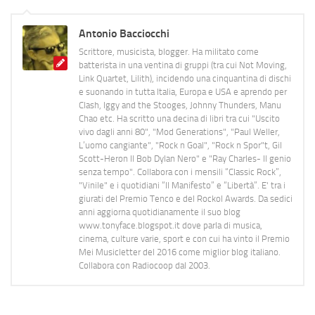
Antonio Bacciocchi
Scrittore, musicista, blogger. Ha militato come
batterista in una ventina di gruppi (tra cui Not Moving,
Link Quartet, Lilith), incidendo una cinquantina di dischi
e suonando in tutta Italia, Europa e USA e aprendo per
Clash, Iggy and the Stooges, Johnny Thunders, Manu
Chao etc. Ha scritto una decina di libri tra cui "Uscito
vivo dagli anni 80", "Mod Generations", "Paul Weller,
L’uomo cangiante", "Rock n Goal", "Rock n Spor"t, Gil
Scott-Heron Il Bob Dylan Nero" e "Ray Charles- Il genio
senza tempo". Collabora con i mensili “Classic Rock”,
"Vinile" e i quotidiani “Il Manifesto” e “Libertà”. E' tra i
giurati del Premio Tenco e del Rockol Awards. Da sedici
anni aggiorna quotidianamente il suo blog
www.tonyface.blogspot.it dove parla di musica,
cinema, culture varie, sport e con cui ha vinto il Premio
Mei Musicletter del 2016 come miglior blog italiano.
Collabora con Radiocoop dal 2003.