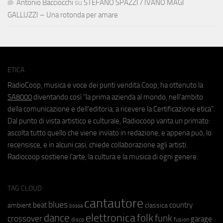
Antonio Bacciocchi
su
STEFANO SPAZZI / IVANO MAGI
GALLUZZI – Una rotonda per amare
ETICA
RadioCoop, musica e voce dei punti vendita Coop, ha ottenuto la
SA8000
diventando così "la prima azienda al mondo, nell'ambito
della comunicazione e dell'editoria, a ricevere la Certificazione etica".
Dal punto di vista artistico e culturale, Radiocoop vanta un primato:
ascolta tutto quello che viene inviato in redazione, e appena può, lo
recensisce, e in alcuni casi, chiede collaborazione agli artisti.
Radiocoop sostiene l'arte, la cultura e la musica di ogni genere.
TAG CLOUD
cantautore
blues
beat
country
ambient
classica
bossa
elettronica
dance
folk
funk
crossover
garage
fusion
disco