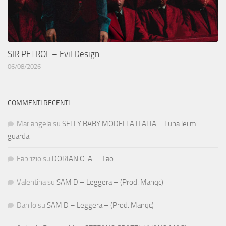
SIR PETROL – Evil Design
06/08/2026
COMMENTI RECENTI
Mariangela
su
SELLY BABY MODELLA ITALIA – Luna lei mi
guarda
Fabrizio
su
DORIAN O. A. – Tao
Valentina
su
SAM D – Leggera – (Prod. Manqc)
Danilo
su
SAM D – Leggera – (Prod. Manqc)