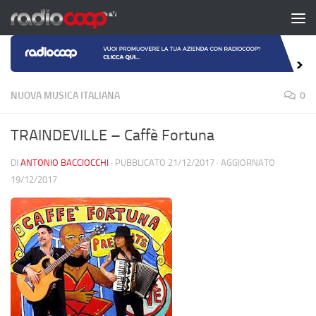
Salta al contenuto
NUOVA MUSICA ITALIANA
0
TRAINDEVILLE – Caffè Fortuna
DI
ANTONIO BACCIOCCHI
· PUBBLICATO
21/12/2017
· AGGIORNATO
19/12/2017