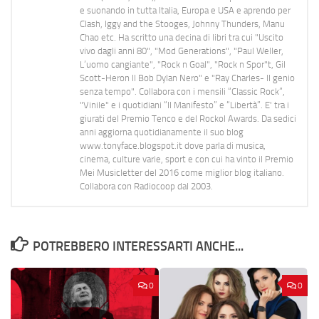
e suonando in tutta Italia, Europa e USA e aprendo per
Clash, Iggy and the Stooges, Johnny Thunders, Manu
Chao etc. Ha scritto una decina di libri tra cui "Uscito
vivo dagli anni 80", "Mod Generations", "Paul Weller,
L’uomo cangiante", "Rock n Goal", "Rock n Spor"t, Gil
Scott-Heron Il Bob Dylan Nero" e "Ray Charles- Il genio
senza tempo". Collabora con i mensili “Classic Rock”,
"Vinile" e i quotidiani “Il Manifesto” e “Libertà”. E' tra i
giurati del Premio Tenco e del Rockol Awards. Da sedici
anni aggiorna quotidianamente il suo blog
www.tonyface.blogspot.it dove parla di musica,
cinema, culture varie, sport e con cui ha vinto il Premio
Mei Musicletter del 2016 come miglior blog italiano.
Collabora con Radiocoop dal 2003.
POTREBBERO INTERESSARTI ANCHE...
0
0