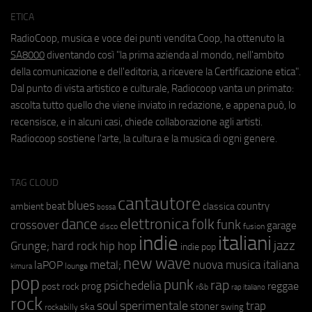
ETICA
RadioCoop, musica e voce dei punti vendita Coop, ha ottenuto la
SA8000
diventando così "la prima azienda al mondo, nell'ambito
della comunicazione e dell'editoria, a ricevere la Certificazione etica".
Dal punto di vista artistico e culturale, Radiocoop vanta un primato:
ascolta tutto quello che viene inviato in redazione, e appena può, lo
recensisce, e in alcuni casi, chiede collaborazione agli artisti.
Radiocoop sostiene l'arte, la cultura e la musica di ogni genere.
TAG CLOUD
cantautore
blues
beat
country
ambient
classica
bossa
elettronica
dance
folk
funk
crossover
garage
fusion
disco
indie
italiani
jazz
hip hop
Grunge;
hard rock
indie pop
new wave
metal;
nuova musica italiana
laPOP
lounge
kimura
pop
punk
rap
psichedelia
reggae
prog
post rock
r&b
rap italiano
rock
soul
sperimentale
trap
stoner
ska
swing
rockabilly