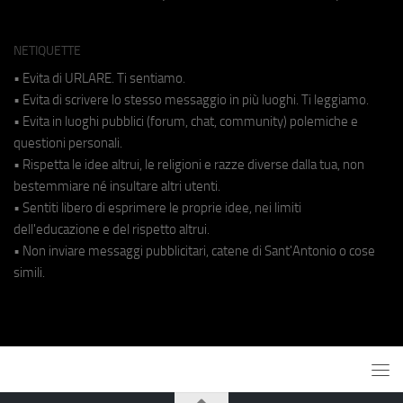
NETIQUETTE
• Evita di URLARE. Ti sentiamo.
• Evita di scrivere lo stesso messaggio in più luoghi. Ti leggiamo.
• Evita in luoghi pubblici (forum, chat, community) polemiche e
questioni personali.
• Rispetta le idee altrui, le religioni e razze diverse dalla tua, non
bestemmiare né insultare altri utenti.
• Sentiti libero di esprimere le proprie idee, nei limiti
dell'educazione e del rispetto altrui.
• Non inviare messaggi pubblicitari, catene di Sant'Antonio o cose
simili.