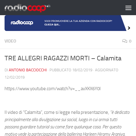
Salta al contenuto
VIDEO
0
TRE ALLEGRI RAGAZZI MORTI – Calamita
DI
ANTONIO BACCIOCCHI
· PUBBLICATO
18/02/2019
· AGGIORNATO
12/02/2019
https://www.youtube.com/watch?v=__avXKX6Y0I
Il video di “Calamita”, come si legge nella presentazione,
“è dedicato
principalmente alla divulgazione sui social, luogo in cui ormai tutti
possono guardare tutorial su come fare qualunque cosa. Per questo
motivo vede la partecipazione della ballerina Harleen Hiromy Araniva,