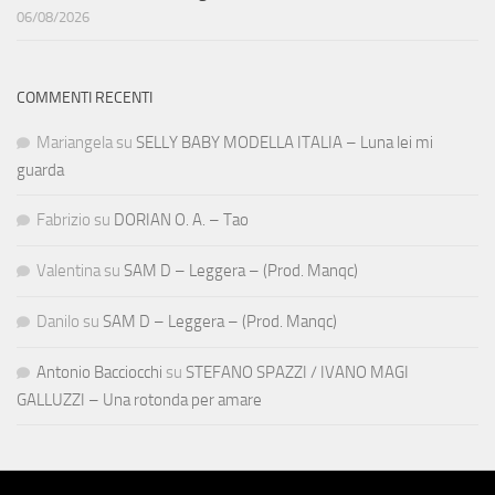
06/08/2026
COMMENTI RECENTI
Mariangela
su
SELLY BABY MODELLA ITALIA – Luna lei mi
guarda
Fabrizio
su
DORIAN O. A. – Tao
Valentina
su
SAM D – Leggera – (Prod. Manqc)
Danilo
su
SAM D – Leggera – (Prod. Manqc)
Antonio Bacciocchi
su
STEFANO SPAZZI / IVANO MAGI
GALLUZZI – Una rotonda per amare