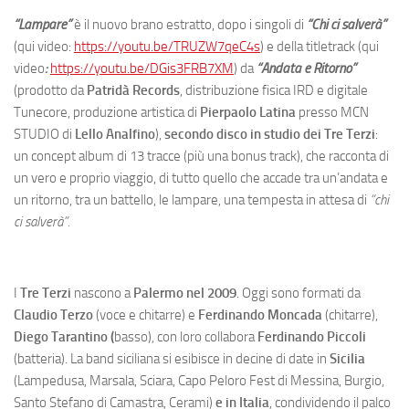
“Lampare”
è il nuovo brano estratto, dopo i singoli di
“Chi ci salverà”
(qui video:
https://youtu.be/TRUZW7qeC4s
) e della titletrack (qui
video
:
https://youtu.be/DGis3FRB7XM
) da
“Andata e Ritorno”
(prodotto da
Patridà Records
, distribuzione fisica IRD e digitale
Tunecore, produzione artistica di
Pierpaolo Latina
presso MCN
STUDIO di
Lello Analfino
),
secondo disco in studio dei Tre Terzi
:
un concept album di 13 tracce (più una bonus track), che racconta di
un vero e proprio viaggio, di tutto quello che accade tra un’andata e
un ritorno, tra un battello, le lampare, una tempesta in attesa di
“chi
ci salverà”.
I
Tre Terzi
nascono a
Palermo nel 2009
. Oggi sono formati da
Claudio Terzo
(voce e chitarre) e
Ferdinando Moncada
(chitarre),
Diego Tarantino (
basso), con loro collabora
Ferdinando Piccoli
(batteria). La band siciliana si esibisce in decine di date in
Sicilia
(Lampedusa, Marsala, Sciara, Capo Peloro Fest di Messina, Burgio,
Santo Stefano di Camastra, Cerami)
e in Italia
, condividendo il palco