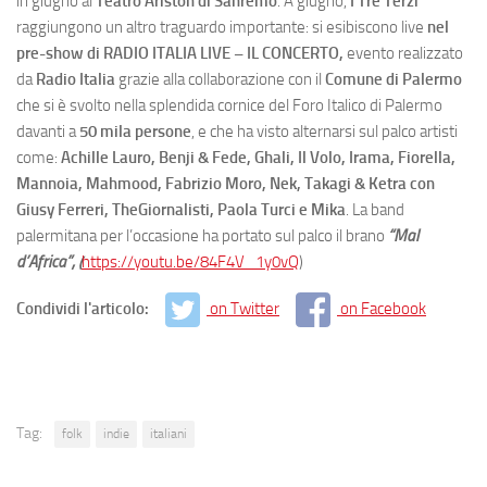
in giugno al
Teatro Ariston di Sanremo
. A giugno,
I Tre Terzi
raggiungono un altro traguardo importante: si esibiscono live
nel
pre-show di RADIO ITALIA LIVE – IL CONCERTO,
evento realizzato
da
Radio Italia
grazie alla collaborazione con il
Comune di Palermo
che si è svolto nella splendida cornice del Foro Italico di Palermo
davanti a
50 mila persone
, e che ha visto alternarsi sul palco artisti
come:
Achille Lauro, Benji & Fede, Ghali, Il Volo, Irama, Fiorella,
Mannoia, Mahmood, Fabrizio Moro, Nek, Takagi & Ketra con
Giusy Ferreri, TheGiornalisti, Paola Turci e Mika
. La band
palermitana per l’occasione ha portato sul palco il brano
“Mal
d’Africa”, (
https://youtu.be/84F4V_1y0vQ
)
Condividi l'articolo:
on Twitter
on Facebook
Tag:
folk
indie
italiani