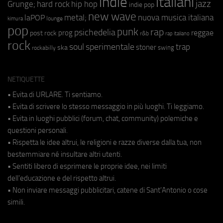
indie
italiani
jazz
hip hop
Grunge;
hard rock
indie pop
new wave
metal;
nuova musica italiana
laPOP
lounge
kimura
pop
punk
rap
psichedelia
reggae
prog
post rock
r&b
rap italiano
rock
soul
sperimentale
trap
stoner
ska
swing
rockabilly
NETIQUETTE
• Evita di URLARE. Ti sentiamo.
• Evita di scrivere lo stesso messaggio in più luoghi. Ti leggiamo.
• Evita in luoghi pubblici (forum, chat, community) polemiche e
questioni personali.
• Rispetta le idee altrui, le religioni e razze diverse dalla tua, non
bestemmiare né insultare altri utenti.
• Sentiti libero di esprimere le proprie idee, nei limiti
dell'educazione e del rispetto altrui.
• Non inviare messaggi pubblicitari, catene di Sant'Antonio o cose
simili.