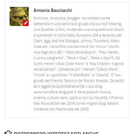
Antonio Bacciocchi
Scrittore, musicista, blogger. Ha militato come
batterista in una ventina di gruppi (tra cui Not Moving,
Link Quartet, Lilith), incidendo una cinquantina di dischi
e suonando in tutta Italia, Europa e USA e aprendo per
Clash, Iggy and the Stooges, Johnny Thunders, Manu
Chao etc. Ha scritto una decina di libri tra cui "Uscito
vivo dagli anni 80", "Mod Generations", "Paul Weller,
L’uomo cangiante", "Rock n Goal", "Rock n Spor"t, Gil
Scott-Heron Il Bob Dylan Nero" e "Ray Charles- Il genio
senza tempo". Collabora con i mensili “Classic Rock”,
"Vinile" e i quotidiani “Il Manifesto” e “Libertà”. E' tra i
giurati del Premio Tenco e del Rockol Awards. Da sedici
anni aggiorna quotidianamente il suo blog
www.tonyface.blogspot.it dove parla di musica,
cinema, culture varie, sport e con cui ha vinto il Premio
Mei Musicletter del 2016 come miglior blog italiano.
Collabora con Radiocoop dal 2003.