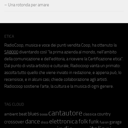
– Una rotonda per amare
ETICA
RadioCoop, musica e voce dei punti vendita Coop, ha ottenuto la
SA8000
diventando così "la prima azienda al mondo, nell'ambito
della comunicazione e dell'editoria, a ricevere la Certificazione etica".
Dal punto di vista artistico e culturale, Radiocoop vanta un primato:
ascolta tutto quello che viene inviato in redazione, e appena può, lo
recensisce, e in alcuni casi, chiede collaborazione agli artisti.
Radiocoop sostiene l'arte, la cultura e la musica di ogni genere.
TAG CLOUD
cantautore
blues
beat
country
ambient
classica
bossa
elettronica
dance
folk
funk
crossover
garage
fusion
disco