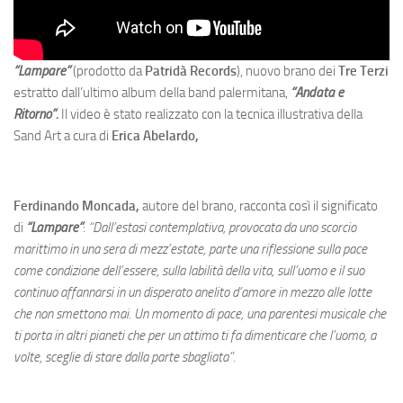
“Lampare”
(prodotto da
Patridà Records
), nuovo brano dei
Tre Terzi
estratto dall’ultimo album della band palermitana,
“Andata e
Ritorno”.
Il video è stato realizzato con la tecnica illustrativa della
Sand Art a cura di
Erica Abelardo,
Ferdinando Moncada,
autore del brano, racconta così il significato
di
“Lampare”
:
“Dall’estasi contemplativa, provocata da uno scorcio
marittimo in una sera di mezz’estate, parte una riflessione sulla pace
come condizione dell’essere, sulla labilità della vita, sull’uomo e il suo
continuo affannarsi in un disperato anelito d’amore in mezzo alle lotte
che non smettono mai. Un momento di pace, una parentesi musicale che
ti porta in altri pianeti che per un attimo ti fa dimenticare che l’uomo, a
volte, sceglie di stare dalla parte sbagliata”.