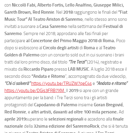
con
Niccolò Fabi, Alberto Fortis, Lello Analfino, Giuseppe Milici,
Gareth Brown, Red Ronnie
. Nel
2018
raggiungono le finali del
“Fiat
Music Tour” Al Teatro Ariston di Sanremo
; nello stesso anno sono
invitati a suonare a
Casa Sanremo
nella settimana del
Festival di
Sanremo
. Sempre nel 2018, approdano alle fasi finali per
partecipare
al Concertone del Primo Maggio 2018 di Roma.
Poco
dopo si esibiscono al
Circolo degli artisti
di
Roma
e al
Teatro
Golden di Palermo
con un concerto sold out in cui suonano i brani
tratti dal loro primo disco, dal titolo
“Tre Terzi”
(2014), registrato e
mixato da
Riccardo Piparo
presso
LAB MUSIC
. A luglio 2018 esce il
secondo disco
“Andata e Ritorno
”, accompagnato da due videoclip,
“Chi ci salverà”
https://youtu.be/TRUZW7qeC4s
e
“Andata e ritorno”
https://youtu.be/DGis3FRB7XM
.
Il
2019
si apre con un grande
appuntamento per la band: i Tre Terzi sono tra i gli artisti
protagonisti del
Capodanno di Palermo
insieme
Goran Bregović
,
Red Ronnie
, e
altri artisti, davanti ad oltre 100 mila persone.
Ad
aprile 2019
superano le
selezioni regionali
e accedono alla
finale
nazionale
della
32sima edizione del SanremoRock
, che si è tenuta