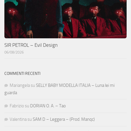
SIR PETROL – Evil Design
06/08/2026
COMMENTI RECENTI
Mariangela
su
SELLY BABY MODELLA ITALIA – Luna lei mi
guarda
Fabrizio
su
DORIAN O. A. – Tao
Valentina
su
SAM D – Leggera – (Prod. Manqc)