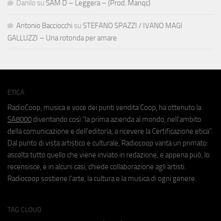
Danilo
su
SAM D – Leggera – (Prod. Manqc)
Antonio Bacciocchi
su
STEFANO SPAZZI / IVANO MAGI
GALLUZZI – Una rotonda per amare
ETICA
RadioCoop, musica e voce dei punti vendita Coop, ha ottenuto la
SA8000
diventando così "la prima azienda al mondo, nell'ambito
della comunicazione e dell'editoria, a ricevere la Certificazione etica".
Dal punto di vista artistico e culturale, Radiocoop vanta un primato:
ascolta tutto quello che viene inviato in redazione, e appena può, lo
recensisce, e in alcuni casi, chiede collaborazione agli artisti.
Radiocoop sostiene l'arte, la cultura e la musica di ogni genere.
TAG CLOUD