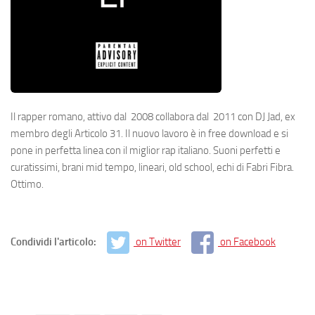
Il rapper romano, attivo dal 2008 collabora dal 2011 con DJ Jad, ex
membro degli Articolo 31. Il nuovo lavoro è in free download e si
pone in perfetta linea con il miglior rap italiano. Suoni perfetti e
curatissimi, brani mid tempo, lineari, old school, echi di Fabri Fibra.
Ottimo.
Condividi l'articolo:
on Twitter
on Facebook