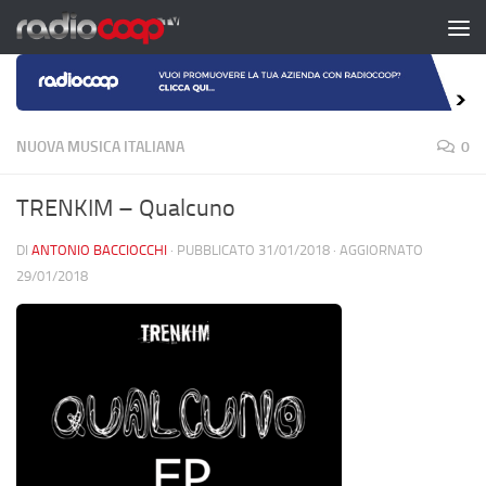
Salta al contenuto
NUOVA MUSICA ITALIANA
0
TRENKIM – Qualcuno
DI
ANTONIO BACCIOCCHI
· PUBBLICATO
31/01/2018
· AGGIORNATO
29/01/2018