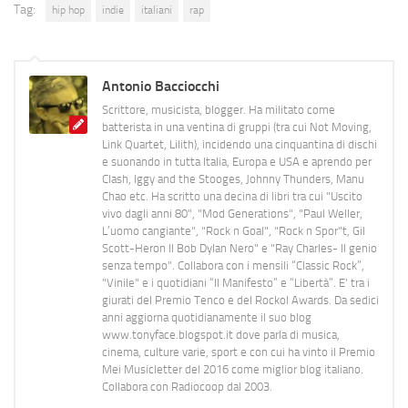
Tag:
hip hop
indie
italiani
rap
Antonio Bacciocchi
Scrittore, musicista, blogger. Ha militato come
batterista in una ventina di gruppi (tra cui Not Moving,
Link Quartet, Lilith), incidendo una cinquantina di dischi
e suonando in tutta Italia, Europa e USA e aprendo per
Clash, Iggy and the Stooges, Johnny Thunders, Manu
Chao etc. Ha scritto una decina di libri tra cui "Uscito
vivo dagli anni 80", "Mod Generations", "Paul Weller,
L’uomo cangiante", "Rock n Goal", "Rock n Spor"t, Gil
Scott-Heron Il Bob Dylan Nero" e "Ray Charles- Il genio
senza tempo". Collabora con i mensili “Classic Rock”,
"Vinile" e i quotidiani “Il Manifesto” e “Libertà”. E' tra i
giurati del Premio Tenco e del Rockol Awards. Da sedici
anni aggiorna quotidianamente il suo blog
www.tonyface.blogspot.it dove parla di musica,
cinema, culture varie, sport e con cui ha vinto il Premio
Mei Musicletter del 2016 come miglior blog italiano.
Collabora con Radiocoop dal 2003.