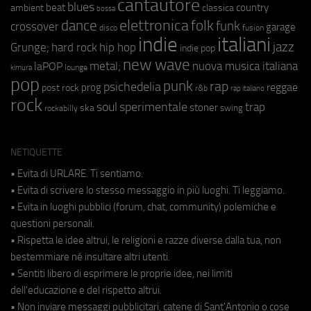
cantautore
blues
beat
country
ambient
classica
bossa
elettronica
dance
folk
funk
crossover
garage
fusion
disco
indie
italiani
jazz
hip hop
Grunge;
hard rock
indie pop
new wave
metal;
nuova musica italiana
laPOP
lounge
kimura
pop
punk
rap
psichedelia
reggae
prog
post rock
r&b
rap italiano
rock
soul
sperimentale
trap
stoner
ska
swing
rockabilly
NETIQUETTE
• Evita di URLARE. Ti sentiamo.
• Evita di scrivere lo stesso messaggio in più luoghi. Ti leggiamo.
• Evita in luoghi pubblici (forum, chat, community) polemiche e
questioni personali.
• Rispetta le idee altrui, le religioni e razze diverse dalla tua, non
bestemmiare né insultare altri utenti.
• Sentiti libero di esprimere le proprie idee, nei limiti
dell'educazione e del rispetto altrui.
• Non inviare messaggi pubblicitari, catene di Sant'Antonio o cose