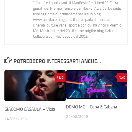
"Vinile" e i quotidiani “Il Manifesto” e “Libertà”. E' tra i
giurati del Premio Tenco e del Rockol Awards. Da sedici
anni aggiorna quotidianamente il suo blog
www.tonyface.blogspot.it dove parla di musica,
cinema, culture varie, sport e con cui ha vinto il Premio
Mei Musicletter del 2016 come miglior blog italiano.
Collabora con Radiocoop dal 2003.
POTREBBERO INTERESSARTI ANCHE...
0
0
DEMO MC – Copa & Cabana
GIACOMO CASAULA – Viola
22/06/2018
24/05/2023