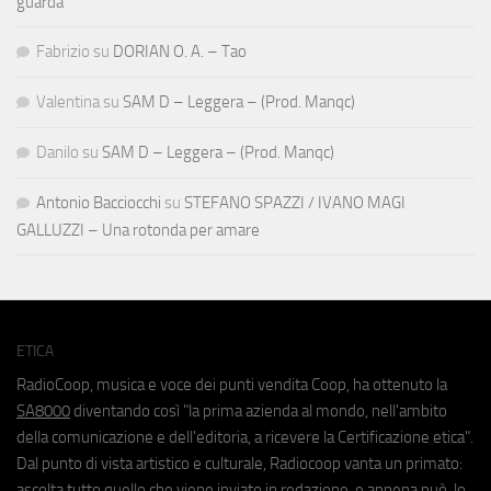
guarda
Fabrizio
su
DORIAN O. A. – Tao
Valentina
su
SAM D – Leggera – (Prod. Manqc)
Danilo
su
SAM D – Leggera – (Prod. Manqc)
Antonio Bacciocchi
su
STEFANO SPAZZI / IVANO MAGI
GALLUZZI – Una rotonda per amare
ETICA
RadioCoop, musica e voce dei punti vendita Coop, ha ottenuto la
SA8000
diventando così "la prima azienda al mondo, nell'ambito
della comunicazione e dell'editoria, a ricevere la Certificazione etica".
Dal punto di vista artistico e culturale, Radiocoop vanta un primato:
ascolta tutto quello che viene inviato in redazione, e appena può, lo