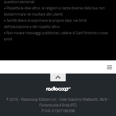
questioni personali.
• Rispetta le idee altrui, le religioni e razze diverse dalla tua, non
bestemmiare né insultare altri utenti.
• Sentiti libero di esprimere le proprie idee, nei limiti
dell'educazione e del rispetto altrui.
• Non inviare messaggi pubblicitari, catene di Sant'Antonio o cose
simili.
© 2015 - Radiocoop Edizioni srl - Viale Giacomo Matteotti, 36/b -
Fiorenzuola d'Arda (PC)
P.IVA: 01307190338