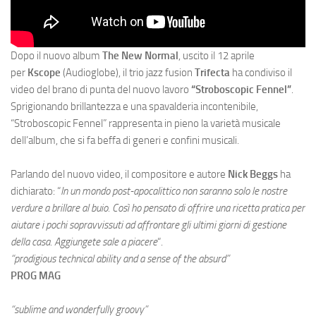
Dopo il nuovo album
The New Normal
, uscito il 12 aprile
per
Kscope
(Audioglobe), il trio jazz fusion
Trifecta
ha condiviso il
video del brano di punta del nuovo lavoro
“Stroboscopic Fennel”
.
Sprigionando brillantezza e una spavalderia incontenibile,
“Stroboscopic Fennel” rappresenta in pieno la varietà musicale
dell’album, che si fa beffa di generi e confini musicali.
Parlando del nuovo video, il compositore e autore
Nick Beggs
ha
dichiarato: “
In un mondo post-apocalittico non saranno solo le nostre
verdure a brillare al buio. Così ho pensato di offrire una ricetta pratica per
aiutare i pochi sopravvissuti ad affrontare gli ultimi giorni di gestione
della casa. Aggiungete sale a piacere
“.
“prodigious technical ability and a sense of the absurd”
PROG MAG
“sublime and wonderfully groovy”