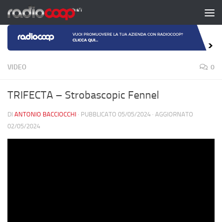
Salta al contenuto
VIDEO
0
TRIFECTA – Strobascopic Fennel
DI
ANTONIO BACCIOCCHI
· PUBBLICATO
05/05/2024
· AGGIORNATO
02/05/2024