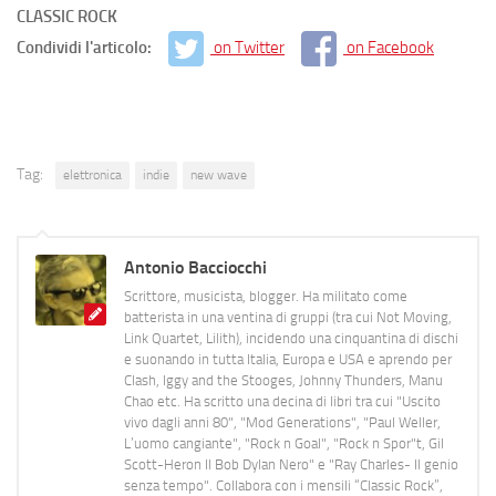
CLASSIC ROCK
Condividi l'articolo:
on Twitter
on Facebook
Tag:
elettronica
indie
new wave
Antonio Bacciocchi
Scrittore, musicista, blogger. Ha militato come
batterista in una ventina di gruppi (tra cui Not Moving,
Link Quartet, Lilith), incidendo una cinquantina di dischi
e suonando in tutta Italia, Europa e USA e aprendo per
Clash, Iggy and the Stooges, Johnny Thunders, Manu
Chao etc. Ha scritto una decina di libri tra cui "Uscito
vivo dagli anni 80", "Mod Generations", "Paul Weller,
L’uomo cangiante", "Rock n Goal", "Rock n Spor"t, Gil
Scott-Heron Il Bob Dylan Nero" e "Ray Charles- Il genio
senza tempo". Collabora con i mensili “Classic Rock”,