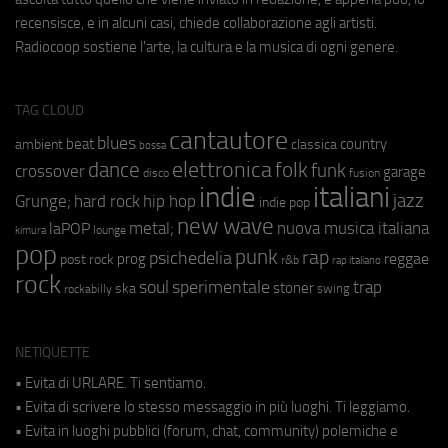
recensisce, e in alcuni casi, chiede collaborazione agli artisti.
Radiocoop sostiene l'arte, la cultura e la musica di ogni genere.
TAG CLOUD
cantautore
blues
beat
country
ambient
classica
bossa
elettronica
dance
folk
funk
crossover
garage
fusion
disco
indie
italiani
jazz
hip hop
Grunge;
hard rock
indie pop
new wave
metal;
nuova musica italiana
laPOP
lounge
kimura
pop
punk
rap
psichedelia
reggae
prog
post rock
r&b
rap italiano
rock
soul
sperimentale
trap
stoner
ska
swing
rockabilly
NETIQUETTE
• Evita di URLARE. Ti sentiamo.
• Evita di scrivere lo stesso messaggio in più luoghi. Ti leggiamo.
• Evita in luoghi pubblici (forum, chat, community) polemiche e