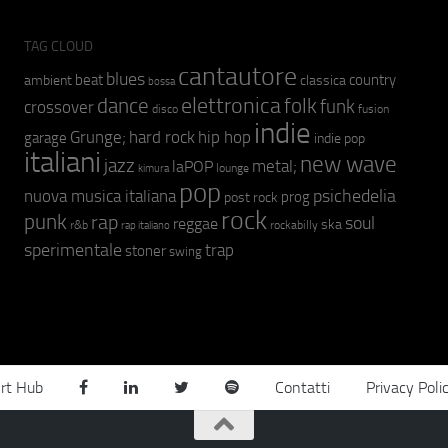
TAG CLOUD
cantautore
blues
beat
country
ambient
classica
bossa
elettronica
dance
folk
funk
crossover
fusion
disco
indie
hip hop
Grunge;
hard rock
garage
indie pop
italiani
new wave
jazz
metal;
laPOP
lounge
kimura
pop
psichedelia
nuova musica italiana
prog
post rock
rock
punk
rap
soul
reggae
ska
r&b
rockabilly
rap italiano
sperimentale
trap
stoner
swing
rt Hub
Contatti
Privacy Poli