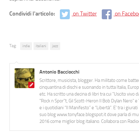
Condividi l'articolo:
on Twitter
on Facebo
Tag:
indie
italiani
jazz
Antonio Bacciocchi
Scrittore, musicista, blogger. Ha militato come batter
cinquantina di dischi e suonando in tutta Italia, E
etc. Ha scritto una decina di libri tra cui "Uscito viv
"Rock n Spor"t, Gil Scott-Heron Il Bob Dylan Nero" e "
e i quotidiani “Il Manifesto” e “Libertà”. E' tra i gi
suo blog www.tonyface.blogspot.it dove parla di music
2016 come miglior blog italiano. Collabora con Radi