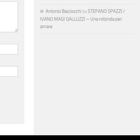
Antonio Bacciocchi
su
STEFANO SPAZZI /
IVANO MAGI GALLUZZI – Una rotonda per
amare