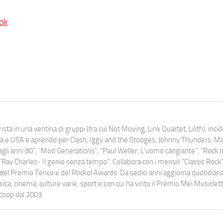
ok
ista in una ventina di gruppi (tra cui Not Moving, Link Quartet, Lilith), inc
uropa e USA e aprendo per Clash, Iggy and the Stooges, Johnny Thunders, 
o dagli anni 80", "Mod Generations", "Paul Weller, L’uomo cangiante", "Rock n
Ray Charles- Il genio senza tempo". Collabora con i mensili “Classic Rock”,
urati del Premio Tenco e del Rockol Awards. Da sedici anni aggiorna quotidia
a, cinema, culture varie, sport e con cui ha vinto il Premio Mei Musiclett
ocoop dal 2003.