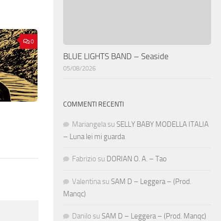
0
BLUE LIGHTS BAND – Seaside
05/08/2026
COMMENTI RECENTI
Mariangela
su
SELLY BABY MODELLA ITALIA
– Luna lei mi guarda
Fabrizio
su
DORIAN O. A. – Tao
Valentina
su
SAM D – Leggera – (Prod.
Manqc)
Danilo
su
SAM D – Leggera – (Prod. Manqc)