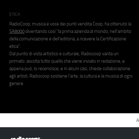
ETICA
RadioCoop, musica e voce dei punti vendita Coop, ha ottenuto la
SA8000
diventando così "la prima azienda al mondo, nell'ambito
della comunicazione e dell'editoria, a ricevere la Certificazione
etica".
Dal punto di vista artistico e culturale, Radiocoop vanta un
primato: ascolta tutto quello che viene inviato in redazione, e
appena può, lo recensisce, e in alcuni casi, chiede collaborazione
agli artisti. Radiocoop sostiene l'arte, la cultura e la musica di ogni
genere.
A