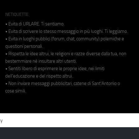
NETIQUETTE
• Evita di URLARE. Ti sentiamo.
• Evita di scrivere lo stesso messaggio in più luoghi. Ti leggiamo.
• Evita in luoghi pubblici (forum, chat, community) polemiche e
questioni personali.
• Rispetta le idee altrui, le religioni e razze diverse dalla tua, non
bestemmiare né insultare altri utenti.
• Sentiti libero di esprimere le proprie idee, nei limiti
dell'educazione e del rispetto altrui.
• Non inviare messaggi pubblicitari, catene di Sant'Antonio o
cose simili.
cy