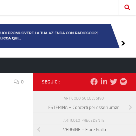
0
SEGUICI:
ARTICOLO SUCCESSIVO
ESTERINA – Concerti per esseri umani
ARTICOLO PRECEDENTE
VERGINE – Fiore Giallo