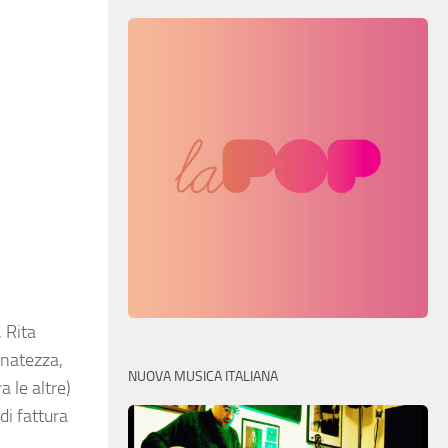
,
Rita
inatezza,
NUOVA MUSICA ITALIANA
a le altre)
di fattura