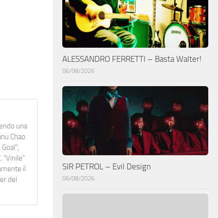
ALESSANDRO FERRETTI – Basta Walter!
06/08/2026
idendo una
Manu Chao
 Goal",
 "Vinile"
SIR PETROL – Evil Design
namente il
06/08/2026
er del