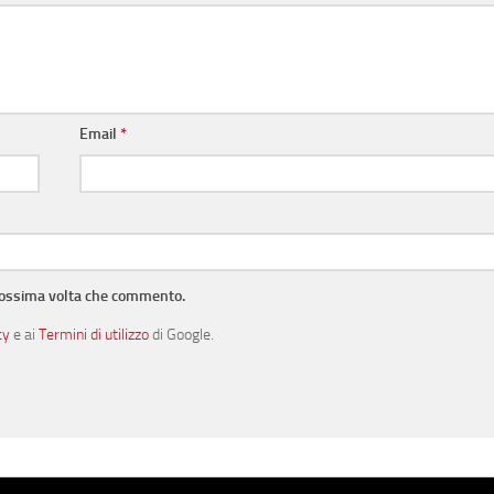
Email
*
prossima volta che commento.
cy
e ai
Termini di utilizzo
di Google.